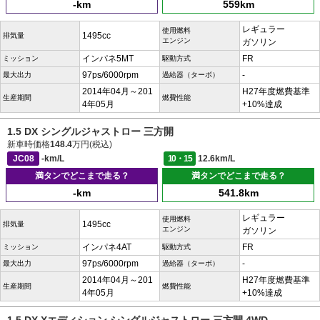
-km
559km
レギュラー
使用燃料
1495cc
排気量
エンジン
ガソリン
インパネ5MT
FR
ミッション
駆動方式
97ps/6000rpm
-
最大出力
過給器（ターボ）
2014年04月～201
H27年度燃費基準
生産期間
燃費性能
4年05月
+10%達成
1.5 DX シングルジャストロー 三方開
新車時価格
148.4
万円(税込)
JC08
-km/L
10・15
12.6km/L
満タンでどこまで走る？
満タンでどこまで走る？
-km
541.8km
レギュラー
使用燃料
1495cc
排気量
エンジン
ガソリン
インパネ4AT
FR
ミッション
駆動方式
97ps/6000rpm
-
最大出力
過給器（ターボ）
2014年04月～201
H27年度燃費基準
生産期間
燃費性能
4年05月
+10%達成