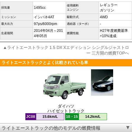
レギュラー
使用燃料
1495cc
排気量
エンジン
ガソリン
インパネ4AT
4WD
ミッション
駆動方式
97ps/6000rpm
-
最大出力
過給器（ターボ）
2014年04月～201
H27年度燃費基準
生産期間
燃費性能
4年05月
+10%達成
▲ライトエーストラック 1.5 DX Xエディション シングルジャストロ
ー 三方開の燃費TOPへ
ライトエーストラックとよく比較されている車
ダイハツ
ハイゼットトラック
JC08
15.6km/L
10・15
14.2km/L
ライトエーストラックの他のモデルの燃費情報