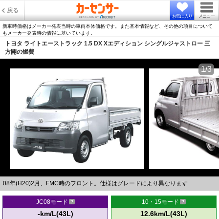
戻る
お気に入り
メニュー
新車時価格はメーカー発表当時の車両本体価格です。また基本情報など、その他の項目について
もメーカー発表時の情報に基いています。
トヨタ ライトエーストラック 1.5 DX Xエディション シングルジャストロー 三
方開の燃費
1/3
08年(H20)2月、FMC時のフロント。仕様はグレードにより異なります
JC08モード
10・15モード
-km/L(43L)
12.6km/L(43L)