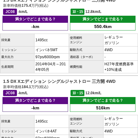
1.5 DX Xエディション シングルジャストロー 三方開 4WD
新車時価格
175.4
万円(税込)
JC08
-km/L
10・15
12.8km/L
満タンでどこまで走る？
満タンでどこまで走る？
-km
550.4km
レギュラー
使用燃料
1495cc
排気量
エンジン
ガソリン
インパネ5MT
4WD
ミッション
駆動方式
97ps/6000rpm
-
最大出力
過給器（ターボ）
2014年04月～201
H27年度燃費基準
生産期間
燃費性能
4年05月
+10%達成
1.5 DX Xエディション シングルジャストロー 三方開 4WD
新車時価格
184.1
万円(税込)
JC08
-km/L
10・15
12.0km/L
満タンでどこまで走る？
満タンでどこまで走る？
-km
516km
レギュラー
使用燃料
1495cc
排気量
エンジン
ガソリン
インパネ4AT
4WD
ミッション
駆動方式