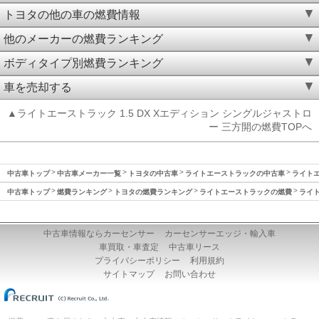
トヨタの他の車の燃費情報
他のメーカーの燃費ランキング
ボディタイプ別燃費ランキング
車を売却する
▲ライトエーストラック 1.5 DX Xエディション シングルジャストロ
ー 三方開の燃費TOPへ
中古車トップ
中古車メーカー一覧
トヨタの中古車
ライトエーストラックの中古車
ライトエ
中古車トップ
燃費ランキング
トヨタの燃費ランキング
ライトエーストラックの燃費
ライト
中古車情報ならカーセンサー
カーセンサーエッジ・輸入車
車買取・車査定
中古車リース
プライバシーポリシー
利用規約
サイトマップ
お問い合わせ