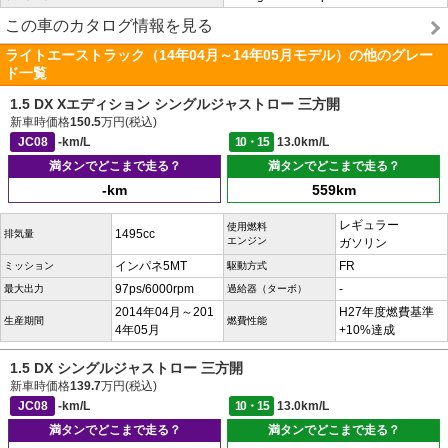
この車のカタログ情報を見る
ライトエーストラック（14年04月～14年05月モデル）の他のグレー
ド一覧
1.5 DX Xエディション シングルジャストロー 三方開
新車時価格
150.5
万円(税込)
JC08
-km/L
10・15
13.0km/L
満タンでどこまで走る？
満タンでどこまで走る？
-km
559km
レギュラー
使用燃料
1495cc
排気量
エンジン
ガソリン
インパネ5MT
FR
ミッション
駆動方式
97ps/6000rpm
-
最大出力
過給器（ターボ）
2014年04月～201
H27年度燃費基準
生産期間
燃費性能
4年05月
+10%達成
1.5 DX シングルジャストロー 三方開
新車時価格
139.7
万円(税込)
JC08
-km/L
10・15
13.0km/L
満タンでどこまで走る？
満タンでどこまで走る？