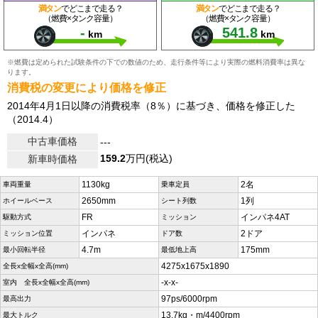
満タン
でどこまで走る？
満タン
でどこまで走る？
（燃費×タンク容量）
（燃費×タンク容量）
-
541.8
km
km
※燃費は定められた試験条件の下での数値のため、走行条件等により実際の燃料消費率は異な
ります。
消費税の変更により価格を修正
2014年4月1日以降の消費税率（8％）に基づき、価格を修正した
（2014.4）
中古車価格
---
159.2
万円(税込)
新車時価格
1130kg
2名
車両重量
乗車定員
2650mm
1列
ホイールベース
シート列数
FR
インパネ4AT
駆動方式
ミッション
インパネ
2ドア
ミッション位置
ドア数
4.7m
175mm
最小回転半径
最低地上高
4275x1675x1890
全長x全幅x全高(mm)
-x-x-
室内 全長x全幅x全高(mm)
97ps/6000rpm
最高出力
13.7kg・m/4400rpm
最大トルク