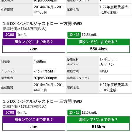
97ps/6000rpm
-
最大出力
過給器（ターボ）
2014年04月～201
H27年度燃費基準
生産期間
燃費性能
4年05月
+10%達成
1.5 DX シングルジャストロー 三方開 4WD
新車時価格
164.6
万円(税込)
JC08
-km/L
10・15
12.8km/L
満タンでどこまで走る？
満タンでどこまで走る？
-km
550.4km
レギュラー
使用燃料
1495cc
排気量
エンジン
ガソリン
インパネ5MT
4WD
ミッション
駆動方式
97ps/6000rpm
-
最大出力
過給器（ターボ）
2014年04月～201
H27年度燃費基準
生産期間
燃費性能
4年05月
+10%達成
1.5 DX シングルジャストロー 三方開 4WD
新車時価格
173.3
万円(税込)
JC08
-km/L
10・15
12.0km/L
満タンでどこまで走る？
満タンでどこまで走る？
-km
516km