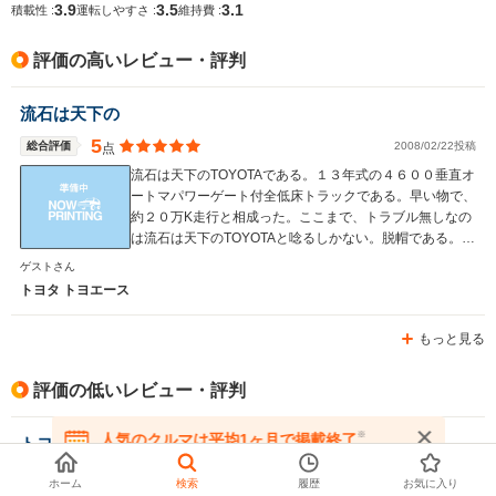
3.9
3.5
3.1
積載性 :
運転しやすさ :
維持費 :
評価の高いレビュー・評判
流石は天下の
5
総合評価
2008/02/22投稿
点
流石は天下のTOYOTAである。１３年式の４６００垂直オ
ートマパワーゲート付全低床トラックである。早い物で、
約２０万K走行と相成った。ここまで、トラブル無しなの
は流石は天下のTOYOTAと唸るしかない。脱帽である。
内装の質感も飽きが来なくていい。各種スイッチ類の使い
ゲストさん
勝手も最高にいい。未だに「新車買った？」などと聞かれ
トヨタ トヨエース
るくらい、劣化が少ない完璧なトラックと言える。 走り
はマーク２その物である。コーナーも非常にしなやかで、
もっと見る
安心させる接地感を併せ持つ。旧トヨエースの弱点だっ
た、満載時の足回りの弱さや視界の悪さも、完璧に改善さ
れている。乗っていても疲労が全く来ない為にある意味イ
評価の低いレビュー・評判
ンプレッサよりも、快適である。 惜しむべくは、オート
マが４速で、高速道路では、相性が悪いが、この点につい
※
人気のクルマは平均1ヶ月で掲載終了
トヨエース
ては、オートマが５速になった後期型を選べば、問題は無
在庫が無くなる前にお問い合わせください
かろう。
3
総合評価
2013/03/27投稿
点
ホーム
検索
履歴
お気に入り