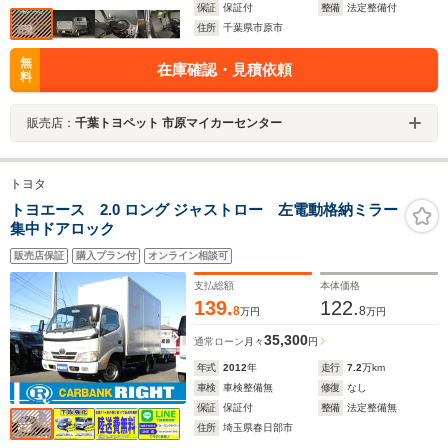
保証
保証付
整備
法定整備付
住所
千葉県市原市
無
在庫確認・見積依頼
料
販売店：
千葉トヨペット 市原マイカーセンター
トヨタ
トヨエース 2.0 ロング ジャストロー 左電動格納ミラー
集中ドアロック
販売店保証
購入プラン付
オンライン相談可
支払総額
本体価格
139.
122.
8
8
万円
万円
35,300
通常ローン
月々
円
年式
2012
年
走行
7.2
万km
車検
車検整備無
修復
なし
保証
保証付
整備
法定整備無
住所
埼玉県春日部市