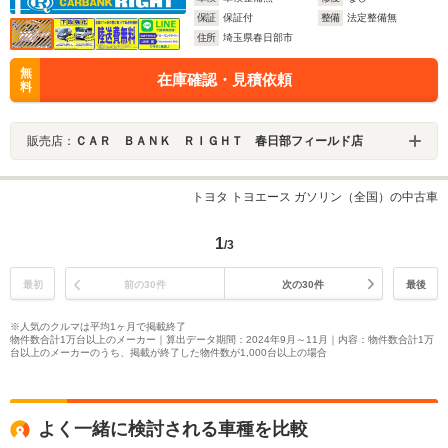
保証
保証付
整備
法定整備無
住所
埼玉県春日部市
無
在庫確認・見積依頼
料
販売店：
ＣＡＲ ＢＡＮＫ ＲＩＧＨＴ 春日部フィールド店
トヨタ トヨエース ガソリン（全国）の中古車
1
/3
最初
前の30件
次の30件
最後
※人気のクルマは平均1ヶ月で掲載終了
物件数合計1万台以上のメーカー｜算出データ期間：2024年9月～11月｜内容：物件数合計1万
台以上のメーカーのうち、掲載が終了した物件数が1,000台以上の場合
よく一緒に検討される車種を比較