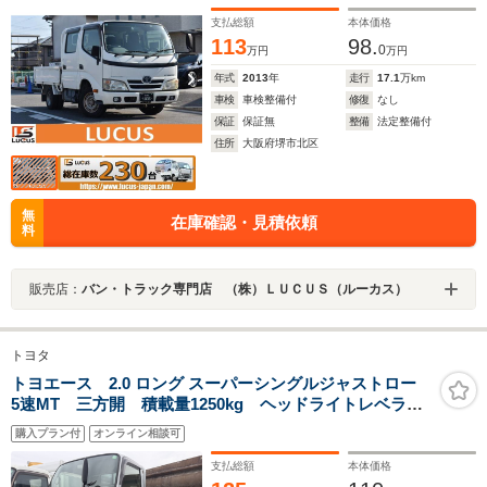
支払総額
本体価格
113
98.
0
万円
万円
年式
2013
年
走行
17.1
万km
車検
車検整備付
修復
なし
保証
保証無
整備
法定整備付
住所
大阪府堺市北区
無
在庫確認・見積依頼
料
販売店：
バン・トラック専門店 （株）ＬＵＣＵＳ（ルーカス）
トヨタ
トヨエース 2.0 ロング スーパーシングルジャストロー
5速MT 三方開 積載量1250kg ヘッドライトレベライ
ザー
購入プラン付
オンライン相談可
支払総額
本体価格