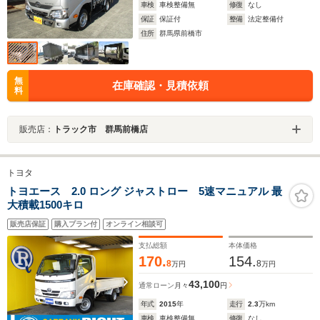
車検
車検整備無
修復
なし
保証
保証付
整備
法定整備付
住所
群馬県前橋市
無
在庫確認・見積依頼
料
販売店：
トラック市 群馬前橋店
トヨタ
トヨエース 2.0 ロング ジャストロー 5速マニュアル 最
大積載1500キロ
販売店保証
購入プラン付
オンライン相談可
支払総額
本体価格
170.
154.
8
8
万円
万円
43,100
通常ローン
月々
円
年式
2015
年
走行
2.3
万km
車検
車検整備無
修復
なし