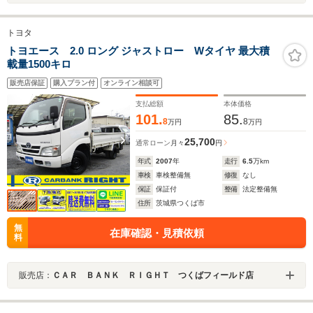
トヨタ
トヨエース 2.0 ロング ジャストロー Wタイヤ 最大積
載量1500キロ
販売店保証
購入プラン付
オンライン相談可
支払総額
本体価格
101.
85.
8
8
万円
万円
25,700
通常ローン
月々
円
年式
2007
年
走行
6.5
万km
車検
車検整備無
修復
なし
保証
保証付
整備
法定整備無
住所
茨城県つくば市
無
在庫確認・見積依頼
料
販売店：
ＣＡＲ ＢＡＮＫ ＲＩＧＨＴ つくばフィールド店