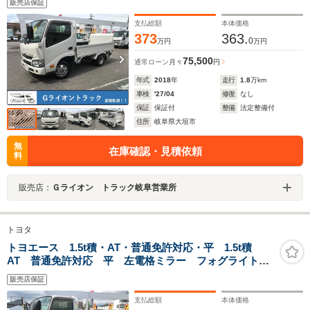
販売店保証
ロアマット ドアバイザー 荷台内寸 L2859 W1611 H377
ステージ長780 地上高650
支払総額
本体価格
373
363.
0
万円
万円
75,500
通常ローン
月々
円
年式
2018
年
走行
1.8
万km
車検
'27/04
修復
なし
保証
保証付
整備
法定整備付
住所
岐阜県大垣市
無
在庫確認・見積依頼
料
販売店：
Ｇライオン トラック岐阜営業所
トヨタ
トヨエース 1.5t積・AT・普通免許対応・平 1.5t積
AT 普通免許対応 平 左電格ミラー フォグライト
ETC ロングボディ 三方開 荷台内寸 L3104 W1595
販売店保証
H382
支払総額
本体価格