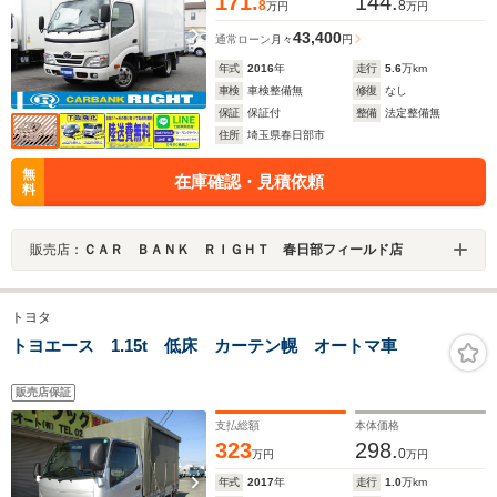
171.
144.
8
8
万円
万円
43,400
通常ローン
月々
円
年式
2016
年
走行
5.6
万km
車検
車検整備無
修復
なし
保証
保証付
整備
法定整備無
住所
埼玉県春日部市
無
在庫確認・見積依頼
料
販売店：
ＣＡＲ ＢＡＮＫ ＲＩＧＨＴ 春日部フィールド店
トヨタ
トヨエース 1.15t 低床 カーテン幌 オートマ車
販売店保証
支払総額
本体価格
323
298.
0
万円
万円
年式
2017
年
走行
1.0
万km