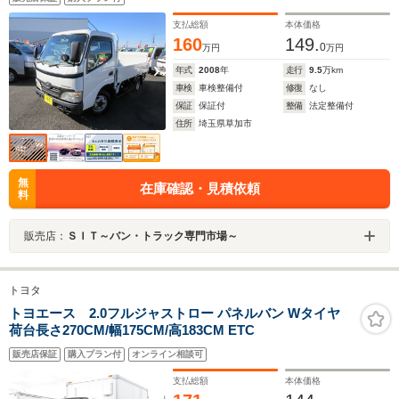
600Kg型アームゲート 2000Kg積載
支払総額
本体価格
160
149.
0
万円
万円
年式
2008
年
走行
9.5
万km
車検
車検整備付
修復
なし
保証
保証付
整備
法定整備付
住所
埼玉県草加市
無
在庫確認・見積依頼
料
販売店：
ＳＩＴ～バン・トラック専門市場～
トヨタ
トヨエース 2.0フルジャストロー パネルバン Wタイヤ
荷台長さ270CM/幅175CM/高183CM ETC
販売店保証
購入プラン付
オンライン相談可
支払総額
本体価格