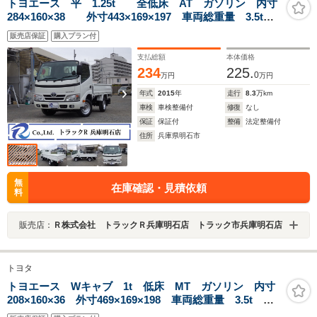
トヨエース 平 1.25t 全低床 AT ガソリン 内寸
284×160×38 外寸443×169×197 車両総重量 3.5t
未 普通免許 4ナンバー エンジン型式 1TR
販売店保証
購入プラン付
2000cc 保証付 小型 トラック
支払総額
本体価格
234
225.
0
万円
万円
年式
2015
年
走行
8.3
万km
車検
車検整備付
修復
なし
保証
保証付
整備
法定整備付
住所
兵庫県明石市
無
在庫確認・見積依頼
料
販売店：
Ｒ株式会社 トラックＲ兵庫明石店 トラック市兵庫明石店
トヨタ
トヨエース Wキャブ 1t 低床 MT ガソリン 内寸
208×160×36 外寸469×169×198 車両総重量 3.5t 普
通免許 4ナンバー エンジン型式 1TR 2000cc 保証