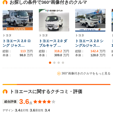
お探しの条件で360°画像付きのクルマ
全幅
全幅
サイズ
-m
-m
-
全長
全長
(全長x全幅x全高)
-m
-m
トヨタ
トヨタ
トヨタ
トヨエース 2.0 ロ
トヨエース 2.0 ダ
トヨエース 2.0 シ
ング ジャス…
ブルキャブ …
ングルジャス…
ホイールベース
ホイールベース
ホイー
-m
-m
総額：
113
万円
総額：
318.2
万円
総額：
142.4
万円
本体：
98.0
万円
本体：
309.0
万円
本体：
128.0
万円
360°画像付きのクルマをもっと見る
WLTCモード
-
-
-
燃費
トヨエースに関するクチコミ・評価
3.6
排気量
1600～5200cc
3000cc
2700～53
総合評価
点
3.4
3.6
3.4
デザイン :
走行性 :
居住性 :
駆動方式
FR、4WD
FR、4WD
FR、4WD