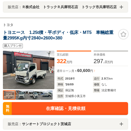
販売店：
Ｒ株式会社 トラックＲ兵庫明石店 トラック市兵庫明石店
トヨタ
トヨエース 1.25t積・平ボディ・低床・MT5 車輛総重
量2995Kg内寸2840×2600×380
購入プラン付
支払総額
本体価格
322
297.
0
万円
万円
60,600
通常ローン
月々
円
年式
2018
年
走行
2.9
万km
車検
'26/09
修復
なし
保証
保証無
整備
法定整備付
住所
茨城県小美玉市
無
在庫確認・見積依頼
料
販売店：
サンオートプロジェクト茨城店