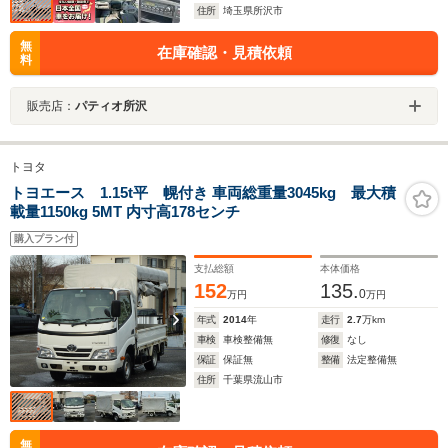
住所
埼玉県所沢市
無
在庫確認・見積依頼
料
販売店：
パティオ所沢
トヨタ
トヨエース 1.15t平 幌付き 車両総重量3045kg 最大積
載量1150kg 5MT 内寸高178センチ
購入プラン付
支払総額
本体価格
152
135.
0
万円
万円
年式
2014
年
走行
2.7
万km
車検
車検整備無
修復
なし
保証
保証無
整備
法定整備無
住所
千葉県流山市
無