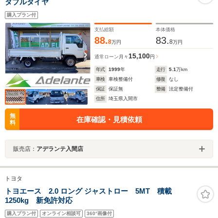
ダブルタイヤ
購入プラン付
支払総額
本体価格
88.
83.
8
8
万円
万円
15,100
通常ローン
月々
円
年式
1999
年
走行
5.1
万km
車検
車検整備付
修復
なし
保証
保証無
整備
法定整備付
住所
埼玉県入間市
無
在庫確認・見積依頼
料
販売店：
アデランテ入間店
トヨタ
トヨエース 2.0 ロング ジャストロー 5MT 積載
1250kg 新免許対応
購入プラン付
オンライン相談可
360°画像付