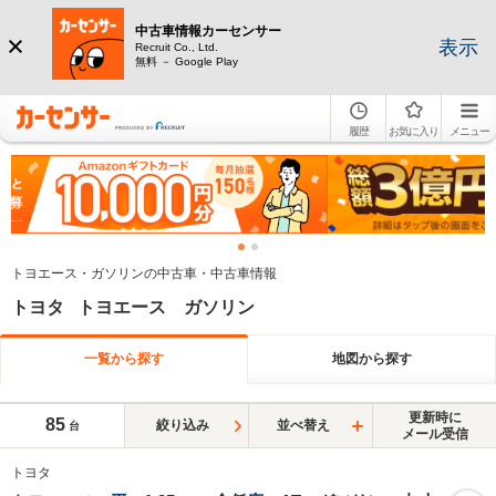
中古車情報カーセンサー
表示
Recruit Co., Ltd.
無料 － Google Play
履歴
お気に入り
メニュー
トヨエース・ガソリンの中古車・中古車情報
トヨタ トヨエース ガソリン
一覧から探す
地図から探す
更新時に
85
絞り込み
並べ替え
台
メール受信
トヨタ