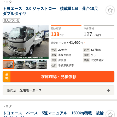
トヨタ
トヨエース 2.0 ジャストロー 積載量1.5t 荷台10尺
ダブルタイヤ
購入プラン付
支払総額
本体価格
138
127.
0
万円
万円
41,400
通常ローン
月々
円
年式
2004
年
走行
5.6
万km
車検
車検整備付
修復
なし
保証
保証無
整備
法定整備付
住所
千葉県銚子市
無
在庫確認・見積依頼
料
販売店：
光陽モータース
トヨタ
トヨエース ベース 5速マニュアル 1500kg積載 後輪