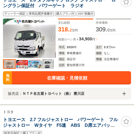
ングラン保証付 パワーゲート ラジオ
ディーラー保証
車両品質評価書付
購入プラン付
360°画像付
支払総額
本体価格
318.
309.
2
0
万円
万円
34,900
残価ローン
月々
円
年式
2020
年
走行
3.5
万km
車検
車検整備付
修復
なし
保証
保証付
整備
法定整備付
住所
愛知県豊川市
無
在庫確認・見積依頼
料
販売店：
ＮＴＰ名古屋トヨペット（株） 豊川店
トヨタ
トヨエース 2.7 フルジャストロー パワーゲート フル
ジャストロー Wタイヤ F5速 ABS D席エアバッ
グ 集中ドア 左電格ミラー 荷台床鉄板張り 極東製
販売店保証
購入プラン付