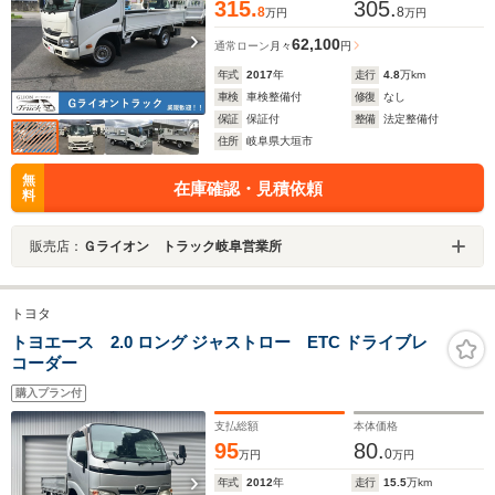
315.
305.
8
8
万円
万円
62,100
通常ローン
月々
円
年式
2017
年
走行
4.8
万km
車検
車検整備付
修復
なし
保証
保証付
整備
法定整備付
住所
岐阜県大垣市
無
在庫確認・見積依頼
料
販売店：
Ｇライオン トラック岐阜営業所
トヨタ
トヨエース 2.0 ロング ジャストロー ETC ドライブレ
コーダー
購入プラン付
支払総額
本体価格
95
80.
0
万円
万円
年式
2012
年
走行
15.5
万km