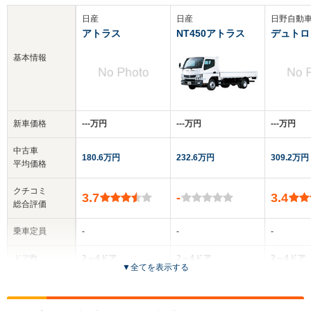
日産
日産
日野自動
アトラス
NT450アトラス
デュトロ
基本情報
新車価格
‐‐‐万円
‐‐‐万円
‐‐‐万円
中古車
180.6万円
232.6万円
309.2万円
平均価格
クチコミ
3.7
-
3.4
総合評価
乗車定員
-
-
-
ドア数
2～4ドア
2～4ドア
2～4ドア
▼
全てを表示する
全高
全高
-m
-m
-