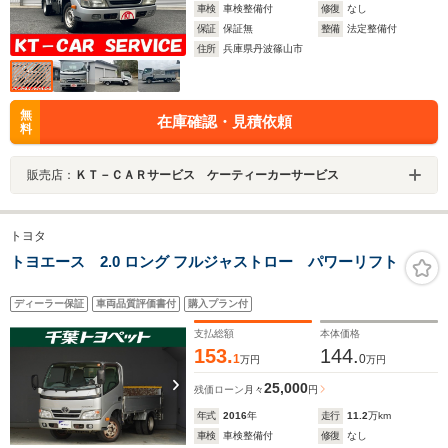
車検
車検整備付
修復
なし
保証
保証無
整備
法定整備付
住所
兵庫県丹波篠山市
無
在庫確認・見積依頼
料
販売店：
ＫＴ－ＣＡＲサービス ケーティーカーサービス
トヨタ
トヨエース 2.0 ロング フルジャストロー パワーリフト
ディーラー保証
車両品質評価書付
購入プラン付
支払総額
本体価格
153.
144.
1
0
万円
万円
25,000
残価ローン
月々
円
年式
2016
年
走行
11.2
万km
車検
車検整備付
修復
なし