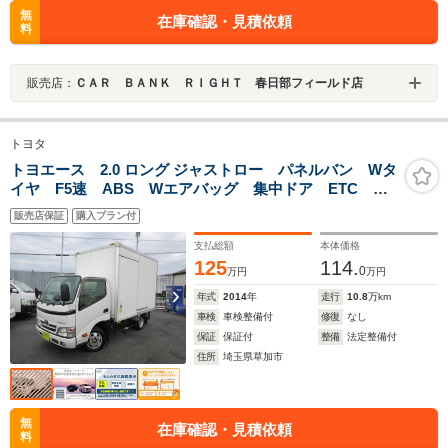
無
在庫確認・見積依頼
料
販売店：
ＣＡＲ ＢＡＮＫ ＲＩＧＨＴ 春日部フィールド店
トヨタ
トヨエース 2.0 ロング ジャストロー パネルバン Wタ
イヤ F5速 ABS Wエアバッグ 集中ドア ETC 左
電格ミラー バックモニター 荷箱シャッター扉 荷箱
販売店保証
購入プラン付
左サイドドア 荷箱内寸高さ206幅177長さ296 1500Kg
積載
支払総額
本体価格
125
114.
0
万円
万円
年式
2014
年
走行
10.8
万km
車検
車検整備付
修復
なし
保証
保証付
整備
法定整備付
住所
埼玉県草加市
無
在庫確認・見積依頼
料