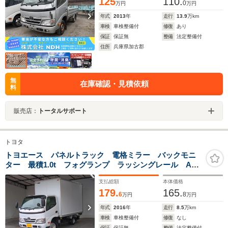
125
110.
0
万円
万円
年式
2013
年
走行
13.9
万km
車検
車検整備付
修復
あり
保証
保証無
整備
法定整備付
住所
兵庫県加古郡
無
在庫確認・見積依頼
料
販売店：
トータルサポート
トヨタ
トヨエース パネルトラック 電格ミラー バックモニ
ター 最積1.0t フォグランプ ラッシングレール AT
車 リアWタイヤ 低床
支払総額
本体価格
179.
165.
6
8
万円
万円
年式
2016
年
走行
8.5
万km
車検
車検整備付
修復
なし
保証
保証無
整備
法定整備付