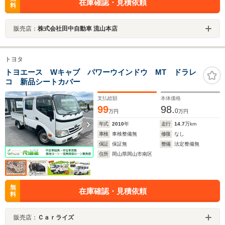
在庫確認・見積依頼
料
販売店：
株式会社田中自動車 流山本店
トヨタ
トヨエース Wキャブ パワーウインドウ MT ドラレ
コ 新品シートカバー
支払総額
本体価格
99
98.
0
万円
万円
年式
2010
年
走行
14.7
万km
車検
車検整備無
修復
なし
保証
保証無
整備
法定整備無
住所
岡山県岡山市南区
無
在庫確認・見積依頼
料
販売店：
Ｃａｒライズ