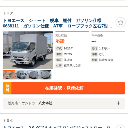
トヨタ
トヨエース ショート 幌車 棚付 ガソリン仕様
0638111 ガソリン仕様 AT車 ロープフック左右7対
渡棚用アングル3段 棚高730mm 1080mm 1420mm
支払総額
本体価格
左右アオリ高 370mm 左右アオリ内寸幅 1610mm
応談
---
左側工具箱
年式
2020
年
走行
1.2
万km
車検
'27/05
修復
なし
保証
保証無
整備
法定整備無
住所
福岡県八女市
無
在庫確認・見積依頼
料
販売店：
ウシトラ 八女本社
トヨタ
トヨエース 2.0 ダブルキャブ ロング ジャストロー ロ