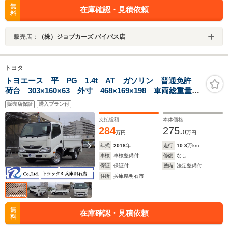
無
在庫確認・見積依頼
料
販売店：
（株）ジョブカーズ バイパス店
トヨタ
トヨエース 平 PG 1.4t AT ガソリン 普通免許
荷台 303×160×63 外寸 468×169×198 車両総重量
3.5t未 新普通免許 4ナンバー エンジン型式
販売店保証
購入プラン付
1TR 2000cc 保証付 小型 トラック 垂直式パワー
ゲート
支払総額
本体価格
284
275.
0
万円
万円
年式
2018
年
走行
10.3
万km
車検
車検整備付
修復
なし
保証
保証付
整備
法定整備付
住所
兵庫県明石市
無
在庫確認・見積依頼
料