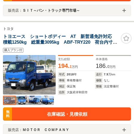
販売店：
ＳＩＴ～バン・トラック専門市場～
トヨタ
トヨエース ショートボディー AT 新普通免許対応
積載1250kg 総重量3095kg ABF-TRY220 荷台内寸
285/160/38 荷台高85
購入プラン付
支払総額
本体価格
194.
186.
1
0
万円
万円
年式
2018
年
走行
7.9
万km
車検
車検整備付
修復
なし
保証
保証無
整備
法定整備付
住所
大阪府岸和田市
無
在庫確認・見積依頼
料
販売店：
ＭＯＴＯＲ ＣＯＭＰＡＮＹ