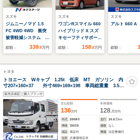
スズキ
スズキ
スズキ
ジムニーノマド 1.5
ワゴンRスマイル 660
アルト 660 A
FC 4WD 4WD 衝突
ハイブリッド X スズ
被害軽減システム コ
キセーフティサポー
ーナーセンサー スマ
ト/デュアルカメラブ
339
158
総額：
.9
万円
総額：
.8
万円
総額：
ートキー LEDヘッ
レーキサポート/車線
ド クルコン 純正
逸脱警報/誤発進抑制
15インチアルミ オ
機能/リアパーキング
トヨタ
ートハイビーム 車線
センサー/フォグライ
逸脱警報 オートライ
ト/シートヒーター/両
トヨエース Wキャブ 1.25t 低床 MT ガソリン 内
寸207×160×37 外寸469×169×198 車両総重量 3.5t
ト オートエアコン
側電動スライドドア/
未 普通免許 4ナンバー エンジン型式 1TR
全方位モニタ
販売店保証
購入プラン付
2000cc 保障付 小型 トラック
ー/CD/BTA/ETC
支払総額
本体価格
136
128.
0
万円
万円
年式
2008
年
走行
10.6
万km
車検
'26/10
修復
なし
保証
保証付
整備
法定整備付
住所
兵庫県明石市