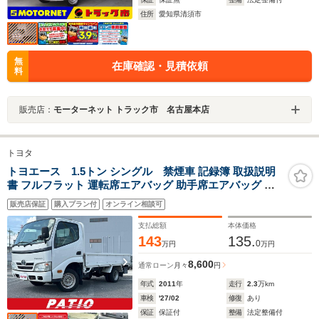
住所
愛知県清須市
無
在庫確認・見積依頼
料
販売店：
モーターネット トラック市 名古屋本店
トヨタ
トヨエース 1.5トン シングル 禁煙車 記録簿 取扱説明
書 フルフラット 運転席エアバッグ 助手席エアバッグ エ
アコン パワーステアリング
販売店保証
購入プラン付
オンライン相談可
支払総額
本体価格
143
135.
0
万円
万円
8,600
通常ローン
月々
円
年式
2011
年
走行
2.3
万km
車検
'27/02
修復
あり
保証
保証付
整備
法定整備付