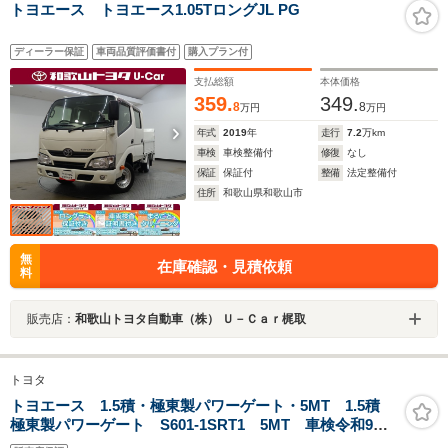
トヨエース トヨエース1.05TロングJL PG
ディーラー保証
車両品質評価書付
購入プラン付
支払総額
本体価格
359.
349.
8
8
万円
万円
年式
2019
年
走行
7.2
万km
車検
車検整備付
修復
なし
保証
保証付
整備
法定整備付
住所
和歌山県和歌山市
無
在庫確認・見積依頼
料
販売店：
和歌山トヨタ自動車（株） Ｕ－Ｃａｒ梶取
トヨタ
トヨエース 1.5積・極東製パワーゲート・5MT 1.5積
極東製パワーゲート S601-1SRT1 5MT 車検令和9年4
月 Wタイヤ フォグランプ ライトレベライザー フ