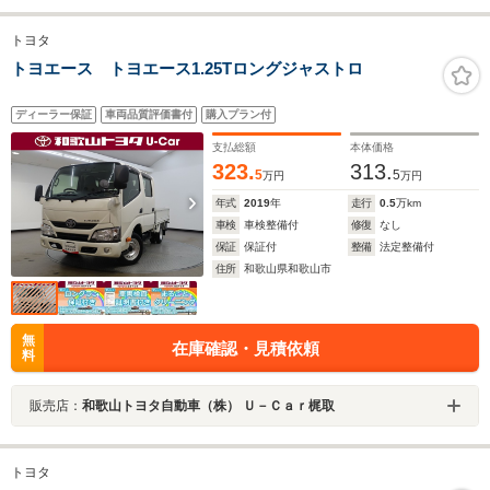
トヨタ
トヨエース トヨエース1.25Tロングジャストロ
ディーラー保証
車両品質評価書付
購入プラン付
支払総額
本体価格
323.
313.
5
5
万円
万円
年式
2019
年
走行
0.5
万km
車検
車検整備付
修復
なし
保証
保証付
整備
法定整備付
住所
和歌山県和歌山市
無
在庫確認・見積依頼
料
販売店：
和歌山トヨタ自動車（株） Ｕ－Ｃａｒ梶取
トヨタ