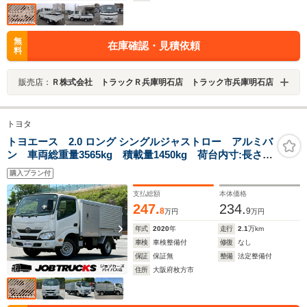
無
在庫確認・見積依頼
料
販売店：
Ｒ株式会社 トラックＲ兵庫明石店 トラック市兵庫明石店
トヨタ
トヨエース 2.0 ロング シングルジャストロー アルミバ
ン 車両総重量3565kg 積載量1450kg 荷台内寸:長さ
294cm×幅155cm×高さ104cm MT 北村製作所製 両側
購入プラン付
スライドドア ジョロダー 荷室灯 リアステップ バ
ックカメラ ETC ドラレコ フォグランプ
支払総額
本体価格
247.
234.
8
9
万円
万円
年式
2020
年
走行
2.1
万km
車検
車検整備付
修復
なし
保証
保証無
整備
法定整備付
住所
大阪府枚方市