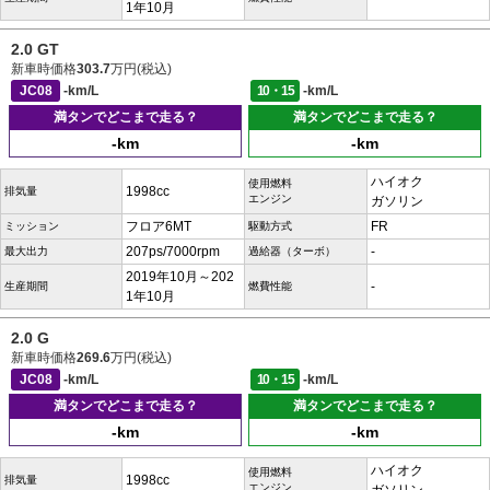
1年10月
2.0 GT
新車時価格
303.7
万円(税込)
JC08
-km/L
10・15
-km/L
満タンでどこまで走る？
満タンでどこまで走る？
-km
-km
ハイオク
使用燃料
1998cc
排気量
エンジン
ガソリン
フロア6MT
FR
ミッション
駆動方式
207ps/7000rpm
-
最大出力
過給器（ターボ）
2019年10月～202
-
生産期間
燃費性能
1年10月
2.0 G
新車時価格
269.6
万円(税込)
JC08
-km/L
10・15
-km/L
満タンでどこまで走る？
満タンでどこまで走る？
-km
-km
ハイオク
使用燃料
1998cc
排気量
エンジン