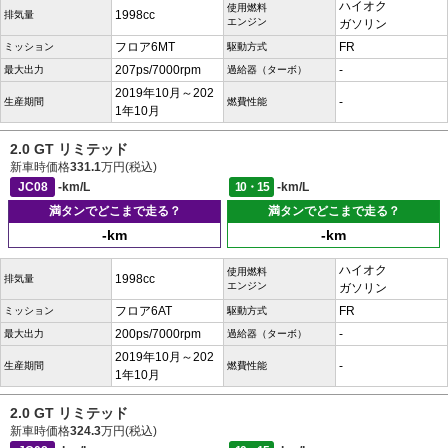
ハイオク
使用燃料
1998cc
排気量
エンジン
ガソリン
フロア6MT
FR
ミッション
駆動方式
207ps/7000rpm
-
最大出力
過給器（ターボ）
2019年10月～202
-
生産期間
燃費性能
1年10月
2.0 GT リミテッド
新車時価格
331.1
万円(税込)
JC08
-km/L
10・15
-km/L
満タンでどこまで走る？
満タンでどこまで走る？
-km
-km
ハイオク
使用燃料
1998cc
排気量
エンジン
ガソリン
フロア6AT
FR
ミッション
駆動方式
200ps/7000rpm
-
最大出力
過給器（ターボ）
2019年10月～202
-
生産期間
燃費性能
1年10月
2.0 GT リミテッド
新車時価格
324.3
万円(税込)