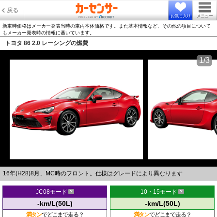
戻る
お気に入り
メニュー
新車時価格はメーカー発表当時の車両本体価格です。また基本情報など、その他の項目について
もメーカー発表時の情報に基いています。
トヨタ 86 2.0 レーシングの燃費
1/3
16年(H28)8月、MC時のフロント。仕様はグレードにより異なります
JC08モード
10・15モード
-km/L(50L)
-km/L(50L)
満タン
でどこまで走る？
満タン
でどこまで走る？