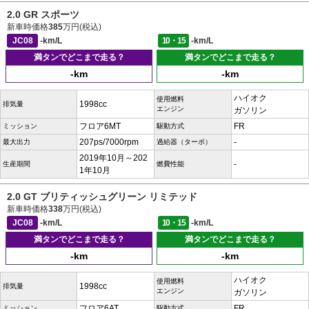
2.0 GR スポーツ
新車時価格
385
万円(税込)
JC08
-km/L
10・15
-km/L
満タンでどこまで走る？
満タンでどこまで走る？
-km
-km
ハイオク
使用燃料
1998cc
排気量
エンジン
ガソリン
フロア6MT
FR
ミッション
駆動方式
207ps/7000rpm
-
最大出力
過給器（ターボ）
2019年10月～202
-
生産期間
燃費性能
1年10月
2.0 GT ブリティッシュグリーン リミテッド
新車時価格
338
万円(税込)
JC08
-km/L
10・15
-km/L
満タンでどこまで走る？
満タンでどこまで走る？
-km
-km
ハイオク
使用燃料
1998cc
排気量
エンジン
ガソリン
フロア6AT
FR
ミッション
駆動方式