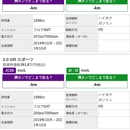
満タンでどこまで走る？
満タンでどこまで走る？
-km
-km
ハイオク
使用燃料
1998cc
排気量
エンジン
ガソリン
フロア6MT
FR
ミッション
駆動方式
207ps/7000rpm
-
最大出力
過給器（ターボ）
2019年10月～202
-
生産期間
燃費性能
1年10月
2.0 GR スポーツ
新車時価格
391.8
万円(税込)
JC08
-km/L
10・15
-km/L
満タンでどこまで走る？
満タンでどこまで走る？
-km
-km
ハイオク
使用燃料
1998cc
排気量
エンジン
ガソリン
フロア6AT
FR
ミッション
駆動方式
200ps/7000rpm
-
最大出力
過給器（ターボ）
2019年10月～202
-
生産期間
燃費性能
1年10月