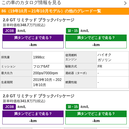
この車のカタログ情報を見る
86（19年10月～21年10月モデル）の他のグレード一覧
2.0 GT リミテッド ブラックパッケージ
新車時価格
348.7
万円(税込)
JC08
-km/L
10・15
-km/L
満タンでどこまで走る？
満タンでどこまで走る？
-km
-km
ハイオク
使用燃料
1998cc
排気量
エンジン
ガソリン
フロア6AT
FR
ミッション
駆動方式
200ps/7000rpm
-
最大出力
過給器（ターボ）
2019年10月～202
-
生産期間
燃費性能
1年10月
2.0 GT リミテッド ブラックパッケージ
新車時価格
341.9
万円(税込)
JC08
-km/L
10・15
-km/L
満タンでどこまで走る？
満タンでどこまで走る？
-km
-km