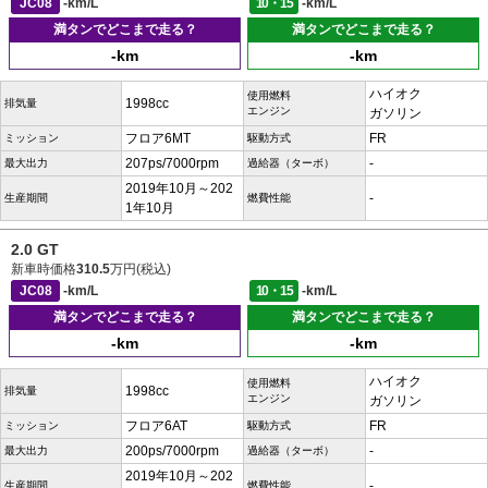
JC08
-km/L
10・15
-km/L
満タンでどこまで走る？
満タンでどこまで走る？
-km
-km
ハイオク
使用燃料
1998cc
排気量
エンジン
ガソリン
フロア6MT
FR
ミッション
駆動方式
207ps/7000rpm
-
最大出力
過給器（ターボ）
2019年10月～202
-
生産期間
燃費性能
1年10月
2.0 GT
新車時価格
310.5
万円(税込)
JC08
-km/L
10・15
-km/L
満タンでどこまで走る？
満タンでどこまで走る？
-km
-km
ハイオク
使用燃料
1998cc
排気量
エンジン
ガソリン
フロア6AT
FR
ミッション
駆動方式
200ps/7000rpm
-
最大出力
過給器（ターボ）
2019年10月～202
-
生産期間
燃費性能