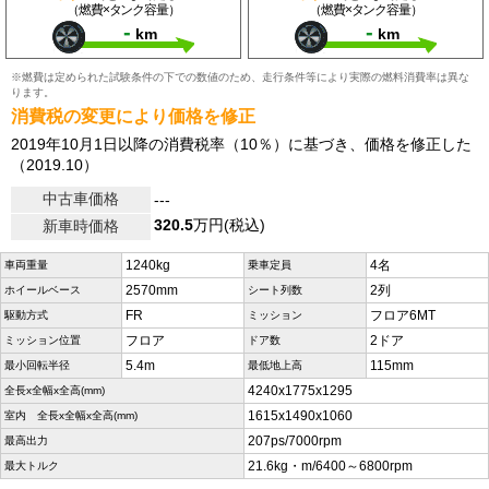
（燃費×タンク容量）
（燃費×タンク容量）
-
-
km
km
※燃費は定められた試験条件の下での数値のため、走行条件等により実際の燃料消費率は異な
ります。
消費税の変更により価格を修正
2019年10月1日以降の消費税率（10％）に基づき、価格を修正した
（2019.10）
中古車価格
---
320.5
万円(税込)
新車時価格
1240kg
4名
車両重量
乗車定員
2570mm
2列
ホイールベース
シート列数
FR
フロア6MT
駆動方式
ミッション
フロア
2ドア
ミッション位置
ドア数
5.4m
115mm
最小回転半径
最低地上高
4240x1775x1295
全長x全幅x全高(mm)
1615x1490x1060
室内 全長x全幅x全高(mm)
207ps/7000rpm
最高出力
21.6kg・m/6400～6800rpm
最大トルク