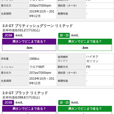
200ps/7000rpm
-
最大出力
過給器（ターボ）
2019年10月～201
-
生産期間
燃費性能
9年12月
2.0 GT ブリティッシュグリーン リミテッド
新車時価格
331.2
万円(税込)
JC08
-km/L
10・15
-km/L
満タンでどこまで走る？
満タンでどこまで走る？
-km
-km
ハイオク
使用燃料
1998cc
排気量
エンジン
ガソリン
フロア6MT
FR
ミッション
駆動方式
207ps/7000rpm
-
最大出力
過給器（ターボ）
2019年10月～201
-
生産期間
燃費性能
9年12月
2.0 GT ブラック リミテッド
新車時価格
358.6
万円(税込)
JC08
-km/L
10・15
-km/L
満タンでどこまで走る？
満タンでどこまで走る？