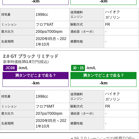
-km
-km
ハイオク
使用燃料
1998cc
排気量
エンジン
ガソリン
フロア6AT
FR
ミッション
駆動方式
200ps/7000rpm
-
最大出力
過給器（ターボ）
2020年05月～202
-
生産期間
燃費性能
1年10月
2.0 GT ブラック リミテッド
新車時価格
351.9
万円(税込)
JC08
-km/L
10・15
-km/L
満タンでどこまで走る？
満タンでどこまで走る？
-km
-km
ハイオク
使用燃料
1998cc
排気量
エンジン
ガソリン
フロア6MT
FR
ミッション
駆動方式
207ps/7000rpm
-
最大出力
過給器（ターボ）
2020年05月～202
-
生産期間
燃費性能
1年10月
▲86 2.0 レーシングの燃費TOPへ