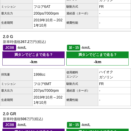
ガソリン
フロア6AT
FR
ミッション
駆動方式
200ps/7000rpm
-
最大出力
過給器（ターボ）
2019年10月～202
-
生産期間
燃費性能
1年10月
2.0 G
新車時価格
267.2
万円(税込)
JC08
-km/L
10・15
-km/L
満タンでどこまで走る？
満タンでどこまで走る？
-km
-km
ハイオク
使用燃料
1998cc
排気量
エンジン
ガソリン
フロア6MT
FR
ミッション
駆動方式
207ps/7000rpm
-
最大出力
過給器（ターボ）
2019年10月～202
-
生産期間
燃費性能
1年10月
2.0 GR
新車時価格
506
万円(税込)
JC08
-km/L
10・15
-km/L