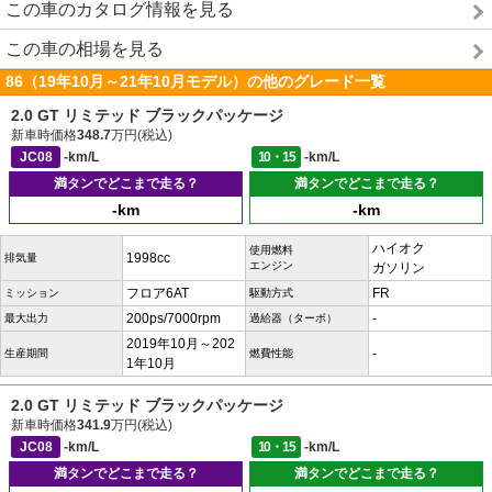
この車のカタログ情報を見る
この車の相場を見る
86（19年10月～21年10月モデル）の他のグレード一覧
2.0 GT リミテッド ブラックパッケージ
新車時価格
348.7
万円(税込)
JC08
-km/L
10・15
-km/L
満タンでどこまで走る？
満タンでどこまで走る？
-km
-km
ハイオク
使用燃料
1998cc
排気量
エンジン
ガソリン
フロア6AT
FR
ミッション
駆動方式
200ps/7000rpm
-
最大出力
過給器（ターボ）
2019年10月～202
-
生産期間
燃費性能
1年10月
2.0 GT リミテッド ブラックパッケージ
新車時価格
341.9
万円(税込)
JC08
-km/L
10・15
-km/L
満タンでどこまで走る？
満タンでどこまで走る？