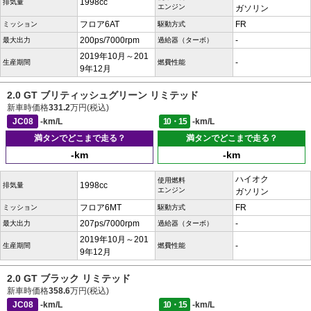
1998cc
排気量
エンジン
ガソリン
フロア6AT
FR
ミッション
駆動方式
200ps/7000rpm
-
最大出力
過給器（ターボ）
2019年10月～201
-
生産期間
燃費性能
9年12月
2.0 GT ブリティッシュグリーン リミテッド
新車時価格
331.2
万円(税込)
JC08
-km/L
10・15
-km/L
満タンでどこまで走る？
満タンでどこまで走る？
-km
-km
ハイオク
使用燃料
1998cc
排気量
エンジン
ガソリン
フロア6MT
FR
ミッション
駆動方式
207ps/7000rpm
-
最大出力
過給器（ターボ）
2019年10月～201
-
生産期間
燃費性能
9年12月
2.0 GT ブラック リミテッド
新車時価格
358.6
万円(税込)
JC08
-km/L
10・15
-km/L