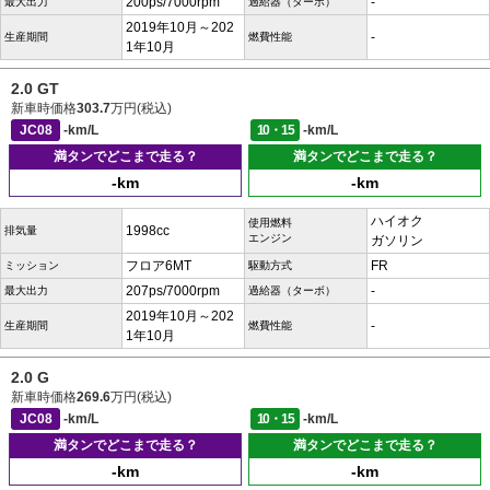
200ps/7000rpm
-
最大出力
過給器（ターボ）
2019年10月～202
-
生産期間
燃費性能
1年10月
2.0 GT
新車時価格
303.7
万円(税込)
JC08
-km/L
10・15
-km/L
満タンでどこまで走る？
満タンでどこまで走る？
-km
-km
ハイオク
使用燃料
1998cc
排気量
エンジン
ガソリン
フロア6MT
FR
ミッション
駆動方式
207ps/7000rpm
-
最大出力
過給器（ターボ）
2019年10月～202
-
生産期間
燃費性能
1年10月
2.0 G
新車時価格
269.6
万円(税込)
JC08
-km/L
10・15
-km/L
満タンでどこまで走る？
満タンでどこまで走る？
-km
-km