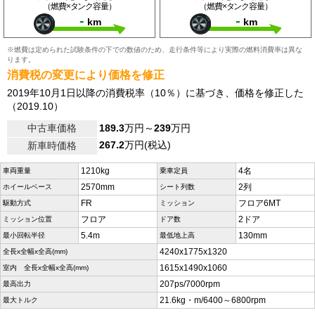
（燃費×タンク容量）
（燃費×タンク容量）
-
-
km
km
※燃費は定められた試験条件の下での数値のため、走行条件等により実際の燃料消費率は異な
ります。
消費税の変更により価格を修正
2019年10月1日以降の消費税率（10％）に基づき、価格を修正した
（2019.10）
中古車価格
189.3
万円～
239
万円
267.2
万円(税込)
新車時価格
1210kg
4名
車両重量
乗車定員
2570mm
2列
ホイールベース
シート列数
FR
フロア6MT
駆動方式
ミッション
フロア
2ドア
ミッション位置
ドア数
5.4m
130mm
最小回転半径
最低地上高
4240x1775x1320
全長x全幅x全高(mm)
1615x1490x1060
室内 全長x全幅x全高(mm)
207ps/7000rpm
最高出力
21.6kg・m/6400～6800rpm
最大トルク