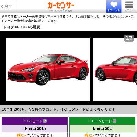
戻る
お気に入り
メニュー
新車時価格はメーカー発表当時の車両本体価格です。また基本情報など、その他の項目について
もメーカー発表時の情報に基いています。
トヨタ 86 2.0 Gの燃費
1/3
16年(H28)8月、MC時のフロント。仕様はグレードにより異なります
JC08モード
10・15モード
-km/L(50L)
-km/L(50L)
満タン
でどこまで走る？
満タン
でどこまで走る？