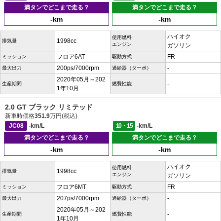
満タンでどこまで走る？
満タンでどこまで走る？
-km
-km
ハイオク
使用燃料
1998cc
排気量
エンジン
ガソリン
フロア6AT
FR
ミッション
駆動方式
200ps/7000rpm
-
最大出力
過給器（ターボ）
2020年05月～202
-
生産期間
燃費性能
1年10月
2.0 GT ブラック リミテッド
新車時価格
351.9
万円(税込)
JC08
-km/L
10・15
-km/L
満タンでどこまで走る？
満タンでどこまで走る？
-km
-km
ハイオク
使用燃料
1998cc
排気量
エンジン
ガソリン
フロア6MT
FR
ミッション
駆動方式
207ps/7000rpm
-
最大出力
過給器（ターボ）
2020年05月～202
-
生産期間
燃費性能
1年10月