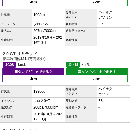
-km
-km
ハイオク
使用燃料
1998cc
排気量
エンジン
ガソリン
フロア6MT
FR
ミッション
駆動方式
207ps/7000rpm
-
最大出力
過給器（ターボ）
2019年10月～202
-
生産期間
燃費性能
1年10月
2.0 GT リミテッド
新車時価格
331.1
万円(税込)
JC08
-km/L
10・15
-km/L
満タンでどこまで走る？
満タンでどこまで走る？
-km
-km
ハイオク
使用燃料
1998cc
排気量
エンジン
ガソリン
フロア6AT
FR
ミッション
駆動方式
200ps/7000rpm
-
最大出力
過給器（ターボ）
2019年10月～202
-
生産期間
燃費性能
1年10月