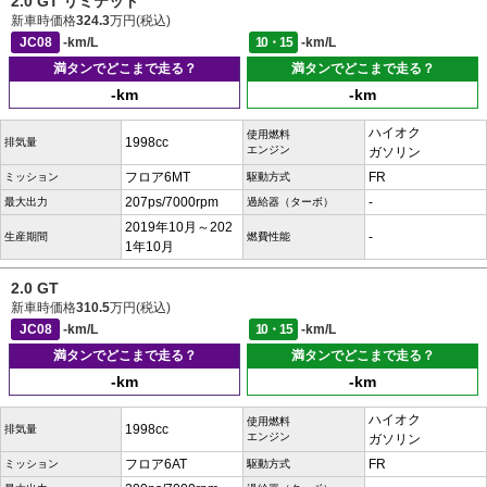
2.0 GT リミテッド
新車時価格
324.3
万円(税込)
JC08
-km/L
10・15
-km/L
満タンでどこまで走る？
満タンでどこまで走る？
-km
-km
ハイオク
使用燃料
1998cc
排気量
エンジン
ガソリン
フロア6MT
FR
ミッション
駆動方式
207ps/7000rpm
-
最大出力
過給器（ターボ）
2019年10月～202
-
生産期間
燃費性能
1年10月
2.0 GT
新車時価格
310.5
万円(税込)
JC08
-km/L
10・15
-km/L
満タンでどこまで走る？
満タンでどこまで走る？
-km
-km
ハイオク
使用燃料
1998cc
排気量
エンジン
ガソリン
フロア6AT
FR
ミッション
駆動方式