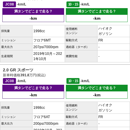
JC08
-km/L
10・15
-km/L
満タンでどこまで走る？
満タンでどこまで走る？
-km
-km
ハイオク
使用燃料
1998cc
排気量
エンジン
ガソリン
フロア6MT
FR
ミッション
駆動方式
207ps/7000rpm
-
最大出力
過給器（ターボ）
2019年10月～202
-
生産期間
燃費性能
1年10月
2.0 GR スポーツ
新車時価格
391.8
万円(税込)
JC08
-km/L
10・15
-km/L
満タンでどこまで走る？
満タンでどこまで走る？
-km
-km
ハイオク
使用燃料
1998cc
排気量
エンジン
ガソリン
フロア6AT
FR
ミッション
駆動方式
200ps/7000rpm
-
最大出力
過給器（ターボ）