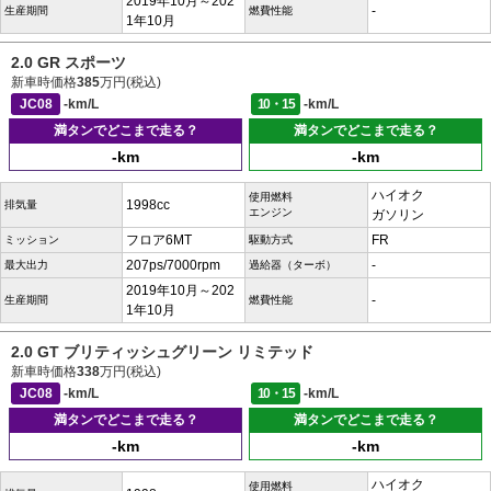
2019年10月～202
-
生産期間
燃費性能
1年10月
2.0 GR スポーツ
新車時価格
385
万円(税込)
JC08
-km/L
10・15
-km/L
満タンでどこまで走る？
満タンでどこまで走る？
-km
-km
ハイオク
使用燃料
1998cc
排気量
エンジン
ガソリン
フロア6MT
FR
ミッション
駆動方式
207ps/7000rpm
-
最大出力
過給器（ターボ）
2019年10月～202
-
生産期間
燃費性能
1年10月
2.0 GT ブリティッシュグリーン リミテッド
新車時価格
338
万円(税込)
JC08
-km/L
10・15
-km/L
満タンでどこまで走る？
満タンでどこまで走る？
-km
-km
ハイオク
使用燃料