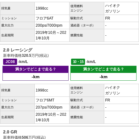
ハイオク
使用燃料
1998cc
排気量
エンジン
ガソリン
フロア6AT
FR
ミッション
駆動方式
200ps/7000rpm
-
最大出力
過給器（ターボ）
2019年10月～202
-
生産期間
燃費性能
1年10月
2.0 レーシング
新車時価格
320.5
万円(税込)
JC08
-km/L
10・15
-km/L
満タンでどこまで走る？
満タンでどこまで走る？
-km
-km
ハイオク
使用燃料
1998cc
排気量
エンジン
ガソリン
フロア6MT
FR
ミッション
駆動方式
207ps/7000rpm
-
最大出力
過給器（ターボ）
2019年10月～202
-
生産期間
燃費性能
1年10月
2.0 GR
新車時価格
506
万円(税込)