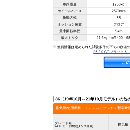
車両重量
1250kg
ホイールベース
2570mm
駆動方式
FR
ミッション位置
フロア
最小回転半径
5.4m
最大トルク
21.6kg・m/6400～6
※ 燃費情報は定められた試験条件の下での数値
86 2.0 GT ブラッ
こ
86（19年10月～21年10月モデル）の
排気量/使用燃料・エンジン/ミッション/新車時
グレード名
排気量
WLTCモード燃費(タンク容量)