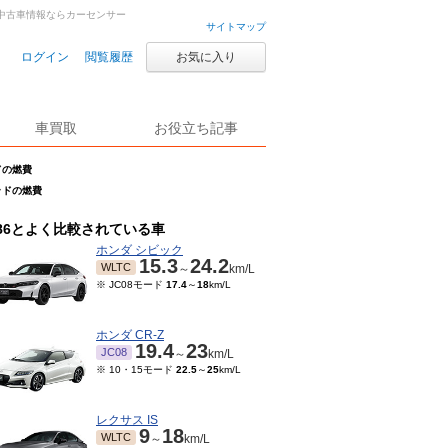
車・中古車情報ならカーセンサー
サイトマップ
ログイン
閲覧履歴
お気に入り
車買取
お役立ち記事
ッドの燃費
テッドの燃費
86とよく比較されている車
ホンダ シビック
15.3
24.2
WLTC
～
km/L
※ JC08モード
17.4
～
18
km/L
ホンダ CR-Z
19.4
23
JC08
～
km/L
※ 10・15モード
22.5
～
25
km/L
レクサス IS
9
18
WLTC
～
km/L