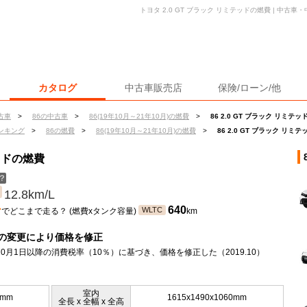
トヨタ 2.0 GT ブラック リミテッドの燃費 | 中古
カタログ
中古車販売店
保険/ローン/他
古車
>
86の中古車
>
86(19年10月～21年10月)の燃費
>
86 2.0 GT ブラック リミテ
ンキング
>
86の燃費
>
86(19年10月～21年10月)の燃費
>
86 2.0 GT ブラック リミ
テッドの燃費
？
12.8km/L
ン
640
WLTC
でどこまで走る？ (燃費xタンク容量)
km
の変更により価格を修正
年10月1日以降の消費税率（10％）に基づき、価格を修正した（2019.10）
室内
0mm
1615x1490x1060mm
全長 x 全幅 x 全高