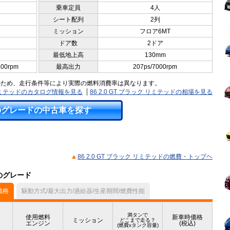
乗車定員
4人
シート配列
2列
ミッション
フロア6MT
ドア数
2ドア
最低地上高
130mm
800rpm
最高出力
207ps/7000rpm
のため、走行条件等により実際の燃料消費率は異なります。
ク リミテッドのカタログ情報を見る
86 2.0 GT ブラック リミテッドの相場を見る
のグレードの中古車を探す
86 2.0 GT ブラック リミテッドの燃費・トップヘ
他のグレード
価格
駆動方式/最大出力/過給器/生産期間/燃費性能
満タンで
使用燃料
新車時価格
ミッション
どこまで走る？
エンジン
(税込)
(燃費xタンク容量)