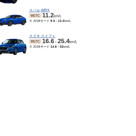
スバル WRX
11.2
WLTC
km/L
※ JC08モード
9.4
～
13.2
km/L
スズキ スイフト
16.6
25.4
WLTC
～
km/L
※ JC08モード
14.8
～
32
km/L