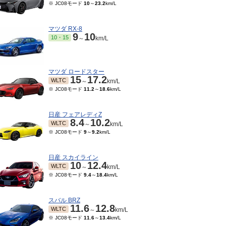
※ JC08モード
10
～
23.2
km/L
マツダ RX-8
9
10
10・15
～
km/L
マツダ ロードスター
15
17.2
WLTC
～
km/L
※ JC08モード
11.2
～
18.6
km/L
日産 フェアレディZ
8.4
10.2
WLTC
～
km/L
※ JC08モード
9
～
9.2
km/L
日産 スカイライン
10
12.4
WLTC
～
km/L
※ JC08モード
9.4
～
18.4
km/L
スバル BRZ
11.6
12.8
WLTC
～
km/L
※ JC08モード
11.6
～
13.4
km/L