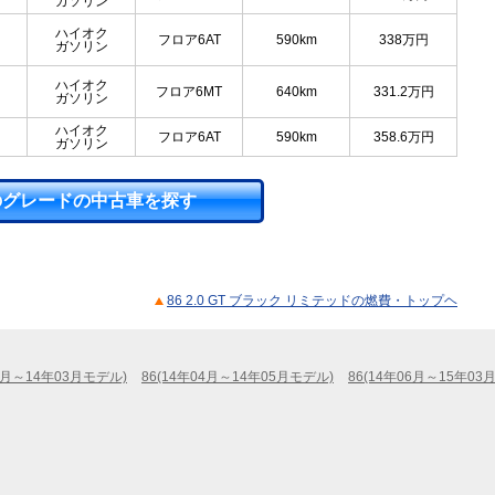
ガソリン
ハイオク
フロア6AT
590km
338
万円
ガソリン
ハイオク
フロア6MT
640km
331.2
万円
ガソリン
ハイオク
フロア6AT
590km
358.6
万円
ガソリン
のグレードの中古車を探す
86 2.0 GT ブラック リミテッドの燃費・トップヘ
04月～14年03月モデル)
86(14年04月～14年05月モデル)
86(14年06月～15年03