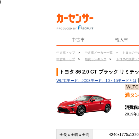
{
中古車
輸入車
中古車トップ
>
中古車メーカー一覧
>
トヨタの中
中古車トップ
>
燃費ランキング
>
トヨタの燃費ラ
トヨタ 86 2.0 GT ブラック リミ
WLTCモード、JC08モード、10・15モードとは
WLTC
満タ
消費税
2019
全長 x 全幅 x 全高
4240x1775x132