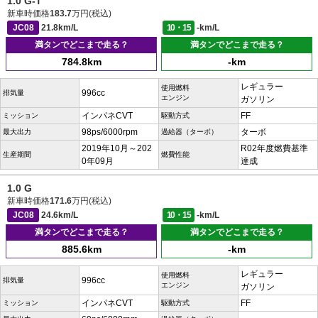
1.0 G-T
新車時価格
183.7
万円(税込)
JC08
21.8km/L
10・15
-km/L
満タンでどこまで走る？
満タンでどこまで走る？
784.8km
-km
レギュラー
使用燃料
996cc
排気量
エンジン
ガソリン
インパネCVT
FF
ミッション
駆動方式
98ps/6000rpm
ターボ
最大出力
過給器（ターボ）
2019年10月～202
R02年度燃費基準
生産期間
燃費性能
0年09月
達成
1.0 G
新車時価格
171.6
万円(税込)
JC08
24.6km/L
10・15
-km/L
満タンでどこまで走る？
満タンでどこまで走る？
885.6km
-km
レギュラー
使用燃料
996cc
排気量
エンジン
ガソリン
インパネCVT
FF
ミッション
駆動方式