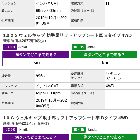
インパネCVT
FF
ミッション
駆動方式
69ps/6000rpm
-
最大出力
過給器（ターボ）
2019年10月～202
-
生産期間
燃費性能
0年09月
1.0 X S ウェルキャブ 助手席リフトアップシート車 Bタイプ 4WD
新車時価格
207
万円(税抜)
JC08
-km/L
10・15
-km/L
満タンでどこまで走る？
満タンでどこまで走る？
-km
-km
レギュラー
使用燃料
996cc
排気量
エンジン
ガソリン
インパネCVT
4WD
ミッション
駆動方式
69ps/6000rpm
-
最大出力
過給器（ターボ）
2019年10月～202
-
生産期間
燃費性能
0年09月
1.0 G ウェルキャブ 助手席リフトアップシート車 Bタイプ 4WD
新車時価格
221.4
万円(税抜)
JC08
-km/L
10・15
-km/L
満タンでどこまで走る？
満タンでどこまで走る？