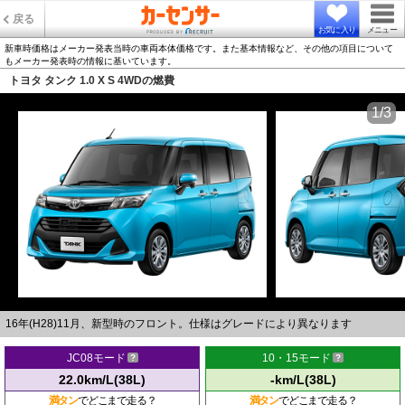
戻る
お気に入り
メニュー
新車時価格はメーカー発表当時の車両本体価格です。また基本情報など、その他の項目について
もメーカー発表時の情報に基いています。
トヨタ タンク 1.0 X S 4WDの燃費
1/3
16年(H28)11月、新型時のフロント。仕様はグレードにより異なります
JC08モード
10・15モード
22.0km/L(38L)
-km/L(38L)
満タン
でどこまで走る？
満タン
でどこまで走る？