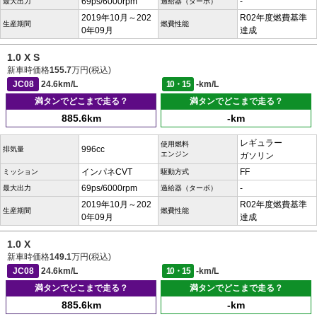
69ps/6000rpm
-
最大出力
過給器（ターボ）
2019年10月～202
R02年度燃費基準
生産期間
燃費性能
0年09月
達成
1.0 X S
新車時価格
155.7
万円(税込)
JC08
24.6km/L
10・15
-km/L
満タンでどこまで走る？
満タンでどこまで走る？
885.6km
-km
レギュラー
使用燃料
996cc
排気量
エンジン
ガソリン
インパネCVT
FF
ミッション
駆動方式
69ps/6000rpm
-
最大出力
過給器（ターボ）
2019年10月～202
R02年度燃費基準
生産期間
燃費性能
0年09月
達成
1.0 X
新車時価格
149.1
万円(税込)
JC08
24.6km/L
10・15
-km/L
満タンでどこまで走る？
満タンでどこまで走る？
885.6km
-km