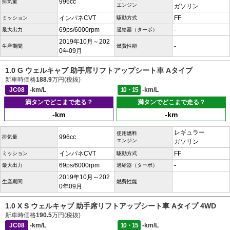
996cc
排気量
エンジン
ガソリン
インパネCVT
FF
ミッション
駆動方式
69ps/6000rpm
-
最大出力
過給器（ターボ）
2019年10月～202
-
生産期間
燃費性能
0年09月
1.0 G ウェルキャブ 助手席リフトアップシート車 Aタイプ
新車時価格
188.9
万円(税抜)
JC08
-km/L
10・15
-km/L
満タンでどこまで走る？
満タンでどこまで走る？
-km
-km
レギュラー
使用燃料
996cc
排気量
エンジン
ガソリン
インパネCVT
FF
ミッション
駆動方式
69ps/6000rpm
-
最大出力
過給器（ターボ）
2019年10月～202
-
生産期間
燃費性能
0年09月
1.0 X S ウェルキャブ 助手席リフトアップシート車 Aタイプ 4WD
新車時価格
190.5
万円(税抜)
JC08
-km/L
10・15
-km/L