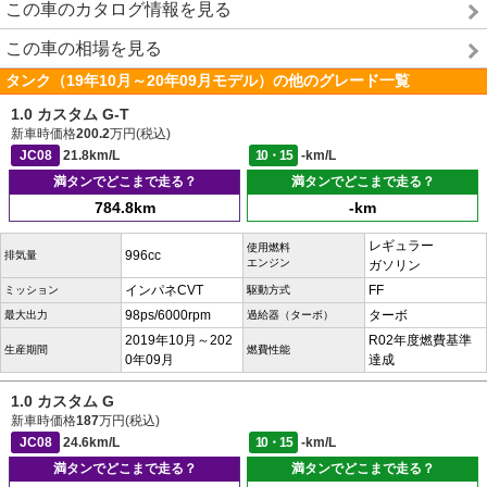
この車のカタログ情報を見る
この車の相場を見る
タンク（19年10月～20年09月モデル）の他のグレード一覧
1.0 カスタム G-T
新車時価格
200.2
万円(税込)
JC08
21.8km/L
10・15
-km/L
満タンでどこまで走る？
満タンでどこまで走る？
784.8km
-km
レギュラー
使用燃料
996cc
排気量
エンジン
ガソリン
インパネCVT
FF
ミッション
駆動方式
98ps/6000rpm
ターボ
最大出力
過給器（ターボ）
2019年10月～202
R02年度燃費基準
生産期間
燃費性能
0年09月
達成
1.0 カスタム G
新車時価格
187
万円(税込)
JC08
24.6km/L
10・15
-km/L
満タンでどこまで走る？
満タンでどこまで走る？