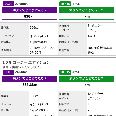
JC08
22.0km/L
10・15
-km/L
満タンでどこまで走る？
満タンでどこまで走る？
836km
-km
レギュラー
使用燃料
996cc
排気量
エンジン
ガソリン
インパネCVT
4WD
ミッション
駆動方式
69ps/6000rpm
-
最大出力
過給器（ターボ）
2019年10月～202
R02年度燃費基準
生産期間
燃費性能
0年09月
達成
1.0 G コージー エディション
新車時価格
176.2
万円(税込)
JC08
24.6km/L
10・15
-km/L
満タンでどこまで走る？
満タンでどこまで走る？
885.6km
-km
レギュラー
使用燃料
996cc
排気量
エンジン
ガソリン
インパネCVT
FF
ミッション
駆動方式
69ps/6000rpm
-
最大出力
過給器（ターボ）