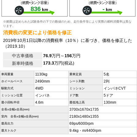
（燃費×タンク容量）
（燃費×タンク容量）
836
-
km
km
※燃費は定められた試験条件の下での数値のため、走行条件等により実際の燃料消費率は異な
ります。
消費税の変更により価格を修正
2019年10月1日以降の消費税率（10％）に基づき、価格を修正した
（2019.10）
中古車価格
76.9
万円～
156
万円
173.3
万円(税込)
新車時価格
1130kg
5名
車両重量
乗車定員
2490mm
2列
ホイールベース
シート列数
4WD
インパネCVT
駆動方式
ミッション
インパネ
5ドア
ミッション位置
ドア数
4.6m
130mm
最小回転半径
最低地上高
3700x1670x1735
全長x全幅x全高(mm)
2180x1480x1355
室内 全長x全幅x全高(mm)
69ps/6000rpm
最高出力
9.4kg・m/4400rpm
最大トルク