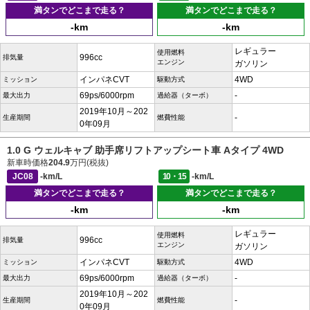
満タンでどこまで走る？
満タンでどこまで走る？
-km
-km
レギュラー
使用燃料
996cc
排気量
エンジン
ガソリン
インパネCVT
4WD
ミッション
駆動方式
69ps/6000rpm
-
最大出力
過給器（ターボ）
2019年10月～202
-
生産期間
燃費性能
0年09月
1.0 G ウェルキャブ 助手席リフトアップシート車 Aタイプ 4WD
新車時価格
204.9
万円(税抜)
JC08
-km/L
10・15
-km/L
満タンでどこまで走る？
満タンでどこまで走る？
-km
-km
レギュラー
使用燃料
996cc
排気量
エンジン
ガソリン
インパネCVT
4WD
ミッション
駆動方式
69ps/6000rpm
-
最大出力
過給器（ターボ）
2019年10月～202
-
生産期間
燃費性能
0年09月