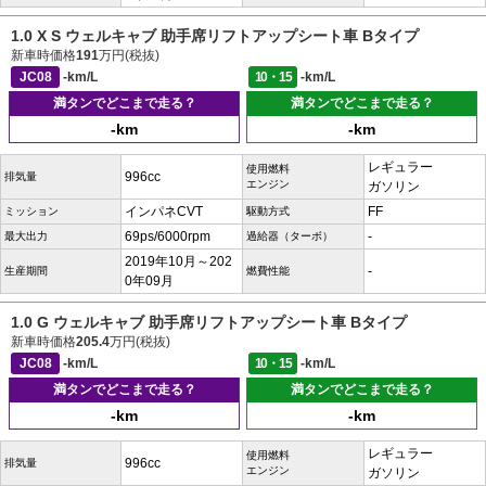
1.0 X S ウェルキャブ 助手席リフトアップシート車 Bタイプ
新車時価格
191
万円(税抜)
JC08
-km/L
10・15
-km/L
満タンでどこまで走る？
満タンでどこまで走る？
-km
-km
レギュラー
使用燃料
996cc
排気量
エンジン
ガソリン
インパネCVT
FF
ミッション
駆動方式
69ps/6000rpm
-
最大出力
過給器（ターボ）
2019年10月～202
-
生産期間
燃費性能
0年09月
1.0 G ウェルキャブ 助手席リフトアップシート車 Bタイプ
新車時価格
205.4
万円(税抜)
JC08
-km/L
10・15
-km/L
満タンでどこまで走る？
満タンでどこまで走る？
-km
-km
レギュラー
使用燃料
996cc
排気量
エンジン
ガソリン