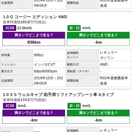
2019年10月～202
R02年度燃費基準
生産期間
燃費性能
0年09月
達成
1.0 G コージー エディション 4WD
新車時価格
193.8
万円(税込)
JC08
22.0km/L
10・15
-km/L
満タンでどこまで走る？
満タンでどこまで走る？
836km
-km
レギュラー
使用燃料
996cc
排気量
エンジン
ガソリン
インパネCVT
4WD
ミッション
駆動方式
69ps/6000rpm
-
最大出力
過給器（ターボ）
2019年10月～202
R02年度燃費基準
生産期間
燃費性能
0年09月
達成
1.0 X S ウェルキャブ 助手席リフトアップシート車 Aタイプ
新車時価格
174.5
万円(税抜)
JC08
-km/L
10・15
-km/L
満タンでどこまで走る？
満タンでどこまで走る？
-km
-km
レギュラー
使用燃料