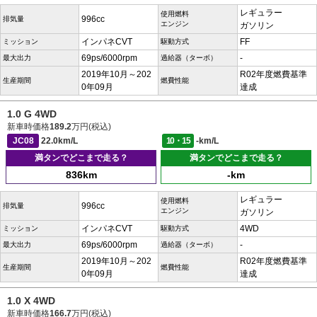
レギュラー
使用燃料
996cc
排気量
エンジン
ガソリン
インパネCVT
FF
ミッション
駆動方式
69ps/6000rpm
-
最大出力
過給器（ターボ）
2019年10月～202
R02年度燃費基準
生産期間
燃費性能
0年09月
達成
1.0 G 4WD
新車時価格
189.2
万円(税込)
JC08
22.0km/L
10・15
-km/L
満タンでどこまで走る？
満タンでどこまで走る？
836km
-km
レギュラー
使用燃料
996cc
排気量
エンジン
ガソリン
インパネCVT
4WD
ミッション
駆動方式
69ps/6000rpm
-
最大出力
過給器（ターボ）
2019年10月～202
R02年度燃費基準
生産期間
燃費性能
0年09月
達成
1.0 X 4WD
新車時価格
166.7
万円(税込)