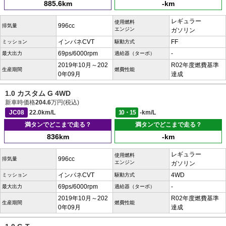
885.6km
-km
レギュラー
使用燃料
996cc
排気量
エンジン
ガソリン
インパネCVT
FF
ミッション
駆動方式
69ps/6000rpm
-
最大出力
過給器（ターボ）
2019年10月～202
R02年度燃費基準
生産期間
燃費性能
0年09月
達成
1.0 カスタム G 4WD
新車時価格
204.6
万円(税込)
JC08
22.0km/L
10・15
-km/L
満タンでどこまで走る？
満タンでどこまで走る？
836km
-km
レギュラー
使用燃料
996cc
排気量
エンジン
ガソリン
インパネCVT
4WD
ミッション
駆動方式
69ps/6000rpm
-
最大出力
過給器（ターボ）
2019年10月～202
R02年度燃費基準
生産期間
燃費性能
0年09月
達成