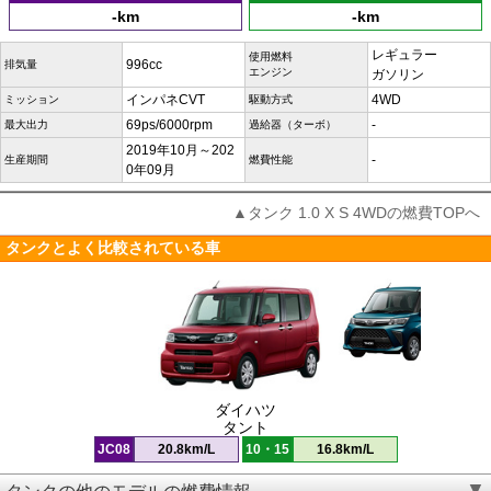
-km
-km
レギュラー
使用燃料
996cc
排気量
エンジン
ガソリン
インパネCVT
4WD
ミッション
駆動方式
69ps/6000rpm
-
最大出力
過給器（ターボ）
2019年10月～202
-
生産期間
燃費性能
0年09月
▲タンク 1.0 X S 4WDの燃費TOPへ
タンクとよく比較されている車
ダイハツ
タント
JC08
20.8km/L
10・15
16.8km/L