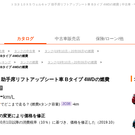
トヨタ 1.0 X S ウェルキャブ 助手席リフトアップシート車 Bタイプ 4WDの燃費 | 中古
カタログ
中古車販売店
保険/ローン/他
古車
>
タンクの中古車
>
タンク(19年10月～20年09月)の燃費
>
 Bタイプ 4WDの燃費
ンキング
>
タンクの燃費
>
タンク(19年10月～20年09月)の燃費
>
 Bタイプ 4WDの燃費
キャブ 助手席リフトアップシート車 Bタイプ 4WDの燃費
？
-
km/L
ン
-
JC08
でどこまで走る？ (燃費xタンク容量)
km
の変更により価格を修正
年10月1日以降の消費税率（10％）に基づき、価格を修正した（2019.10）