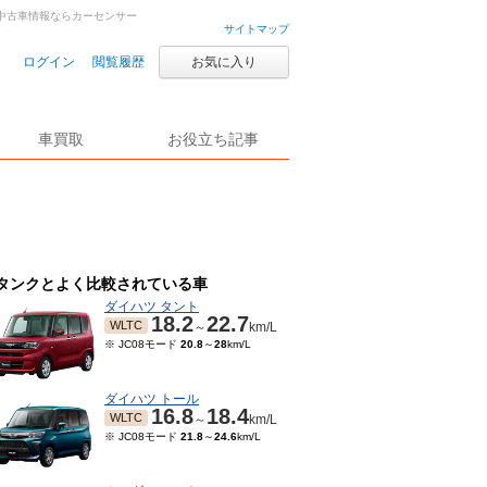
車・中古車情報ならカーセンサー
サイトマップ
ログイン
閲覧履歴
お気に入り
車買取
お役立ち記事
タンクとよく比較されている車
ダイハツ タント
18.2
22.7
WLTC
～
km/L
※ JC08モード
20.8
～
28
km/L
ダイハツ トール
16.8
18.4
WLTC
～
km/L
※ JC08モード
21.8
～
24.6
km/L