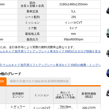
室内
5mm
2180x1480x1355mm
全長 x 全幅 x 全高
乗車定員
5人
シート配列
2列
ミッション
インパネCVT
ドア数
5ドア
最低地上高
mm
pm
最高出力
69ps/6000rpm
のため、走行条件等により実際の燃料消費率は異なります。
 S ウェルキャブ 助手席リフトアップシート車 Bタイプ 4WDのカタログ情報を見る
 X S ウェルキャブ 助手席リフトアップシート車 Bタイプ 4WDの燃費・トップヘ
）の他のグレード
価格
駆動方式/最大出力/過給器/生産期間/燃費性能
満タンで
使用燃料
新車時価格
ミッション
どこまで走る？
エンジン
(税込)
(燃費xタンク容量)
レギュラー
784.8km
インパネCVT
200.2
万円