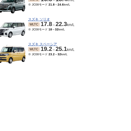
～
km/L
※ JC08モード
21.8
～
24.6
km/L
スズキ ソリオ
17.8
22.3
WLTC
～
km/L
※ JC08モード
18
～
32
km/L
スズキ スペーシア
19.2
25.1
WLTC
～
km/L
※ JC08モード
23.2
～
32
km/L