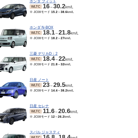
ホンダ フィット
16
30.2
WLTC
～
km/L
※ JC08モード
15.2
～
38.6
km/L
ホンダ N-BOX
18.1
21.8
WLTC
～
km/L
※ JC08モード
18.2
～
27
km/L
三菱 デリカD：2
18.4
22
WLTC
～
km/L
※ JC08モード
21.8
～
32
km/L
日産 ノート
23
29.5
WLTC
～
km/L
※ JC08モード
14.4
～
38.2
km/L
日産 セレナ
11.6
20.6
WLTC
～
km/L
※ JC08モード
12
～
26.2
km/L
スバル ジャスティ
16.8
18.4
WLTC