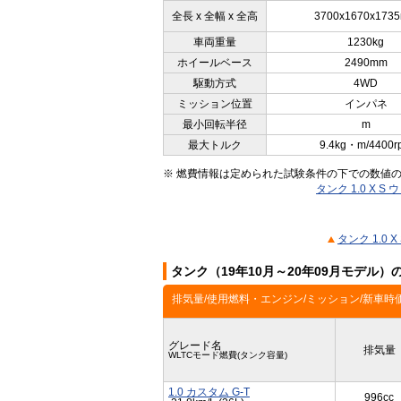
全長 x 全幅 x 全高
3700x1670x173
車両重量
1230kg
ホイールベース
2490mm
駆動方式
4WD
ミッション位置
インパネ
最小回転半径
m
最大トルク
9.4kg・m/4400r
※ 燃費情報は定められた試験条件の下での数値
タンク 1.0 X
タンク 1.0
タンク（19年10月～20年09月モデル
排気量/使用燃料・エンジン/ミッション/新車時
グレード名
排気量
WLTCモード燃費(タンク容量)
1.0 カスタム G-T
996cc