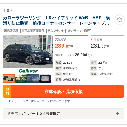
トヨタ
カローラツーリング 1.8 ハイブリッド WxB ABS 横
滑り防止装置 前後コーナーセンサー レーンキープア
シスト オートライト オートマチックハイビーム s衝
販売店保証
車両品質評価書付
購入プラン付
オンライン相談可
突被害軽減ブレーキ パーキングサポートブレーキ ブ
ラインドスポットモニター
支払総額
本体価格
239.
231.
8
3
万円
万円
29,000
通常ローン
月々
円
年式
2021
年
走行
2.6
万km
車検
車検整備付
修復
なし
保証
保証付
整備
法定整備付
住所
茨城県鹿嶋市
無
在庫確認・見積依頼
料
カーセンサーアフター保証がBプランに付いています
販売店：
ガリバー １２４号鹿嶋店