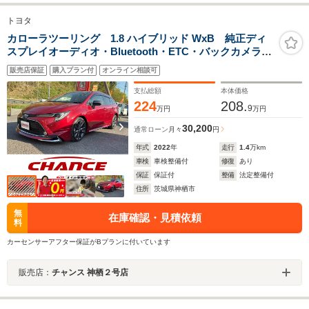
トヨタ
カローラツーリング 1.8 ハイブリッド WxB 純正ディ
スプレイオーディオ・Bluetooth・ETC・バックカメラ・
スマートキー・プッシュスタート・ドライブレコーダ
販売店保証
購入プラン付
オンライン相談可
ー・LEDヘッドライト・クルーズコントロール・衝突軽
減ブレーキ
支払総額
本体価格
224
208.
9
万円
万円
30,200
通常ローン
月々
円
年式
2022
年
走行
1.4
万km
車検
車検整備付
修復
あり
保証
保証付
整備
法定整備付
住所
茨城県神栖市
無
在庫確認・見積依頼
料
カーセンサーアフター保証がBプランに付いています
販売店：
チャンス 神栖２号店