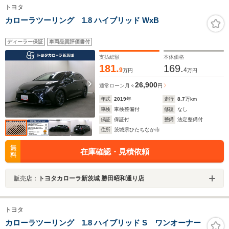
トヨタ
カローラツーリング 1.8 ハイブリッド WxB
ディーラー保証
車両品質評価書付
支払総額
本体価格
181.
169.
9
4
万円
万円
26,900
通常ローン
月々
円
年式
2019
年
走行
8.7
万km
車検
車検整備付
修復
なし
保証
保証付
整備
法定整備付
住所
茨城県ひたちなか市
無
在庫確認・見積依頼
料
販売店：
トヨタカローラ新茨城 勝田昭和通り店
トヨタ
カローラツーリング 1.8 ハイブリッド S ワンオーナー