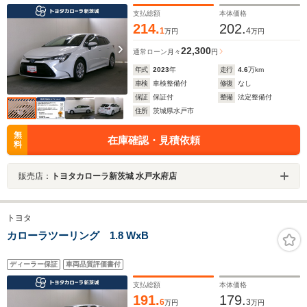
支払総額
本体価格
214.
202.
1
4
万円
万円
22,300
通常ローン
月々
円
年式
2023
年
走行
4.6
万km
車検
車検整備付
修復
なし
保証
保証付
整備
法定整備付
住所
茨城県水戸市
無
在庫確認・見積依頼
料
販売店：
トヨタカローラ新茨城 水戸水府店
トヨタ
カローラツーリング 1.8 WxB
ディーラー保証
車両品質評価書付
支払総額
本体価格
191.
179.
6
3
万円
万円