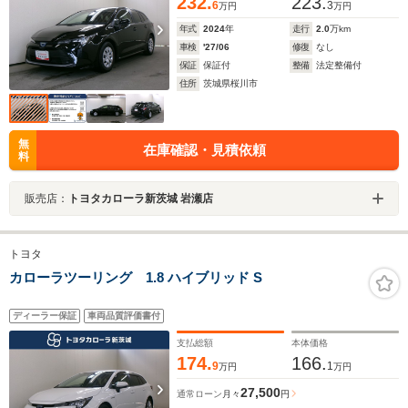
232.
223.
6
3
万円
万円
年式
2024
年
走行
2.0
万km
車検
'27/06
修復
なし
保証
保証付
整備
法定整備付
住所
茨城県桜川市
無
在庫確認・見積依頼
料
販売店：
トヨタカローラ新茨城 岩瀬店
トヨタ
カローラツーリング 1.8 ハイブリッド S
ディーラー保証
車両品質評価書付
支払総額
本体価格
174.
166.
9
1
万円
万円
27,500
通常ローン
月々
円