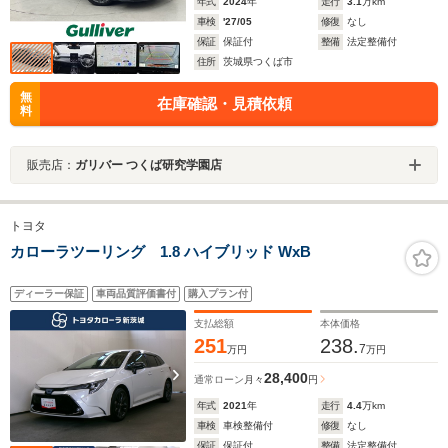
年式
2024
年
走行
3.1
万km
車検
'27/05
修復
なし
保証
保証付
整備
法定整備付
住所
茨城県つくば市
無
在庫確認・見積依頼
料
販売店：
ガリバー つくば研究学園店
トヨタ
カローラツーリング 1.8 ハイブリッド WxB
ディーラー保証
車両品質評価書付
購入プラン付
支払総額
本体価格
251
238.
7
万円
万円
28,400
通常ローン
月々
円
年式
2021
年
走行
4.4
万km
車検
車検整備付
修復
なし
保証
保証付
整備
法定整備付