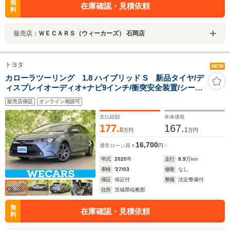
無
在庫確認・見積依頼
料
販売店：
ＷＥＣＡＲＳ（ウィーカーズ） 石岡店
トヨタ
NEW
カローラツーリング 1.8 ハイブリッド S 新品タイヤ/デ
ィスプレイオーディオ+ナビ9インチ/衝突安全装置/シート
ヒーター 前席/車線逸脱防止支援システム/ドライブレコー
販売店保証
オンライン相談可
ダー 純正/ヘッドランプ LED/USBジャック
支払総額
本体価格
177.
167.
8
1
万円
万円
16,700
通常ローン
月々
円
年式
2020
年
走行
8.9
万km
車検
'27/03
修復
なし
保証
保証付
整備
法定整備付
住所
茨城県稲敷郡
無
在庫確認・見積依頼
料