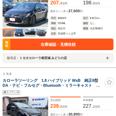
207.
198.
9
0
万円
万円
27,600
通常ローン
月々
円
年式
2022
年
走行
5.8
万km
車検
'27/06
修復
なし
保証
保証付
整備
法定整備付
住所
茨城県つくば市
無
在庫確認・見積依頼
料
販売店：
トヨタカローラ南茨城 みどりの店
トヨタ
カローラツーリング 1.8 ハイブリッド WxB 純正9型
DA・ナビ・フルセグ・Bluetooth・ミラーキャスト バ
ックカメラ トヨタセーフティーセンス ドライブレコ
購入プラン付
ーダー前後 SBSM ハーフレザーシート LEDヘッド
ライト LEDフォグランプ パドルシフト
支払総額
本体価格
239.
227.
8
2
万円
万円
30,900
通常ローン
月々
円