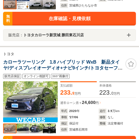
住所
茨城県ひたちなか市
無
在庫確認・見積依頼
料
販売店：
トヨタカローラ新茨城 勝田東石川店
トヨタ
カローラツーリング 1.8 ハイブリッド WxB 新品タイ
ヤ/ディスプレイオーディオ+ナビ9インチ/トヨタセーフテ
ィセンス/車線逸脱防止支援システム/シート ハーフレザ
販売店保証
オンライン相談可
360°画像付
ー/ヘッドランプ LED/Bluetooth接続/ETC2.0
支払総額
本体価格
233.
223.
9
0
万円
万円
24,600
通常ローン
月々
円
年式
2020
年
走行
3.9
万km
車検
'27/06
修復
なし
保証
保証付
整備
法定整備付
住所
茨城県石岡市