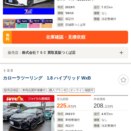
年式
2019
年
走行
7.3
万km
車検
'26/12
修復
なし
保証
保証付
整備
法定整備付
住所
茨城県つくば市
無
在庫確認・見積依頼
料
販売店：
株式会社ＴＳＣ 買取直販つくば店
トヨタ
カローラツーリング 1.8 ハイブリッド WxB
販売店保証
車両品質評価書付
購入プラン付
オンライン相談可
支払総額
本体価格
225.
208.
8
1
万円
万円
年式
2021
年
走行
4.9
万km
車検
車検整備付
修復
なし
保証
保証付
整備
法定整備付