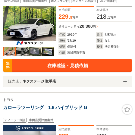
販売店保証
車両品質評価書付
購入プラン付
オンライン相談可
360°画像付
ザーシート ステアリングヒーター LEDヘッド
ETC2.0 オートマチックハイビーム
支払総額
本体価格
229.
218.
9
1
万円
万円
20,300
通常ローン
月々
円
年式
2020
年
走行
4.5
万km
車検
'27/10
修復
なし
保証
保証付
整備
法定整備付
住所
茨城県取手市
無
在庫確認・見積依頼
料
販売店：
ネクステージ 取手店
トヨタ
カローラツーリング 1.8 ハイブリッド G
ディーラー保証
車両品質評価書付
支払総額
本体価格