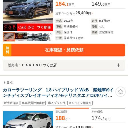
164.
149.
1
0
万円
万円
25,400
通常ローン
月々
円
年式
2019
年
走行
8.5
万km
車検
車検整備付
修復
なし
保証
保証付
整備
法定整備付
住所
茨城県つくば市
無
在庫確認・見積依頼
料
販売店：
ＣＡＲＩＮＣ つくば店
トヨタ
カローラツーリング 1.8 ハイブリッド WxB 禁煙車/9イ
ンチディスプレイオーディオ/モデリスタエアロ/ホワイト
シートセット/ブラインドスポットモニターセット/セーフ
販売店保証
車両品質評価書付
購入プラン付
オンライン相談可
ティセンス/ステアリングヒーター/ハーフレザーシート/シ
ートヒータ/ETC2.0
支払総額
本体価格
188
174.
3
万円
万円
19,800
通常ローン
月々
円