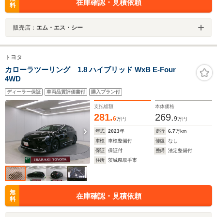
在庫確認・見積依頼
料
販売店：
エム・エス・シー
トヨタ
カローラツーリング 1.8 ハイブリッド WxB E-Four
4WD
ディーラー保証
車両品質評価書付
購入プラン付
支払総額
本体価格
281.
269.
6
9
万円
万円
年式
2023
年
走行
6.7
万km
車検
車検整備付
修復
なし
保証
保証付
整備
法定整備付
住所
茨城県取手市
無
在庫確認・見積依頼
料