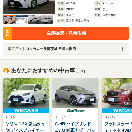
年式
2019
年
走行
5.8
万km
車検
'26/12
修復
なし
保証
保証付
整備
法定整備付
住所
茨城県常陸太田市
無
在庫確認・見積依頼
料
販売店：
トヨタカローラ新茨城 常陸太田店
あなたにおすすめの中古車
［PR］
トヨタ
トヨタ
スバル
ヤリス 1.5X 新品タイ
C-HR ハイブリッド
フォレスター 2.
ヤ/ディスプレイオー
1.8 G 純正ナビ バッ
ミテッド 4WD