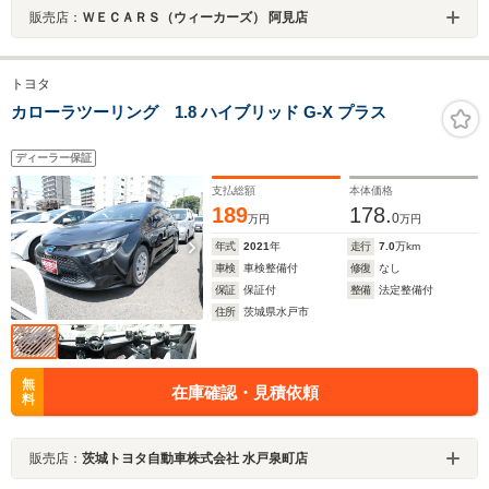
販売店：
ＷＥＣＡＲＳ（ウィーカーズ） 阿見店
トヨタ
カローラツーリング 1.8 ハイブリッド G-X プラス
ディーラー保証
支払総額
本体価格
189
178.
0
万円
万円
年式
2021
年
走行
7.0
万km
車検
車検整備付
修復
なし
保証
保証付
整備
法定整備付
住所
茨城県水戸市
無
在庫確認・見積依頼
料
販売店：
茨城トヨタ自動車株式会社 水戸泉町店