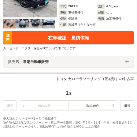
年式
2021
年
走行
4.5
万km
車検
車検整備付
修復
なし
保証
保証無
整備
法定整備付
住所
茨城県ひたちなか市
無
在庫確認・見積依頼
料
カーセンサーアフター保証がBプランに付いています
販売店：
常陽自動車販売
トヨタ カローラツーリング（茨城県）の中古車
1
/2
最初
前の30件
次の30件
最後
※人気のクルマは平均1ヶ月で掲載終了
物件数合計1万台以上のメーカー｜算出データ期間：2024年9月～11月｜内容：物件数合計1万
台以上のメーカーのうち、掲載が終了した物件数が1,000台以上の場合