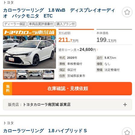
トヨタ
カローラツーリング 1.8 WxB ディスプレイオーディ
オ バックモニタ ETC
ディーラー保証
車両品質評価書付
購入プラン付
支払総額
本体価格
211.
199.
7
1
万円
万円
24,600
通常ローン
月々
円
年式
2020
年
走行
5.8
万km
車検
車検整備付
修復
なし
保証
保証付
整備
法定整備付
住所
茨城県坂東市
無
在庫確認・見積依頼
料
販売店：
トヨタカローラ南茨城 坂東店
トヨタ
カローラツーリング 1.8 ハイブリッド S