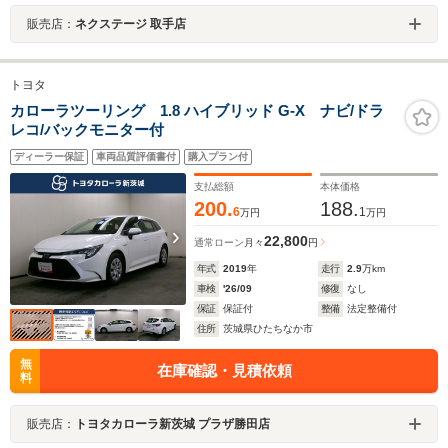
販売店：
ネクステージ 取手店
トヨタ
カローラツーリング 1.8 ハイブリッド G-X ナビ/ドラ
レコ/バックモニター付
ディーラー保証
車両品質評価書付
購入プラン付
支払総額
本体価格
200.
188.
6
1
万円
万円
22,800
通常ローン
月々
円
年式
2019
年
走行
2.9
万km
車検
'26/09
修復
なし
保証
保証付
整備
法定整備付
住所
茨城県ひたちなか市
無
在庫確認・見積依頼
料
販売店：
トヨタカローラ新茨城 プラザ勝田店