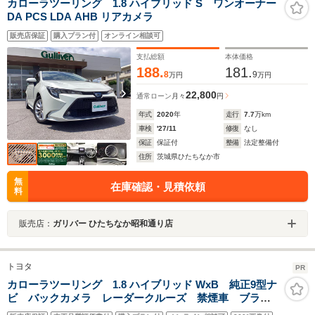
カローラツーリング 1.8 ハイブリッド S ワンオーナー
DA PCS LDA AHB リアカメラ
販売店保証
購入プラン付
オンライン相談可
支払総額
本体価格
188.
181.
8
9
万円
万円
22,800
通常ローン
月々
円
年式
2020
年
走行
7.7
万km
車検
'27/11
修復
なし
保証
保証付
整備
法定整備付
住所
茨城県ひたちなか市
無
在庫確認・見積依頼
料
販売店：
ガリバー ひたちなか昭和通り店
トヨタ
PR
カローラツーリング 1.8 ハイブリッド WxB 純正9型ナ
ビ バックカメラ レーダークルーズ 禁煙車 ブライ
ンドスポットモニター 前席シートヒーター ハーフレ