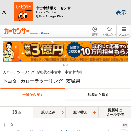
中古車情報カーセンサー
表示
Recruit Co., Ltd.
無料 － Google Play
履歴
お気に入り
メニュー
カローラツーリング(茨城県)の中古車・中古車情報
トヨタ カローラツーリング 茨城県
一覧から探す
地図から探す
更新時に
36
絞り込み
並べ替え
台
メール受信
トヨタ
PR