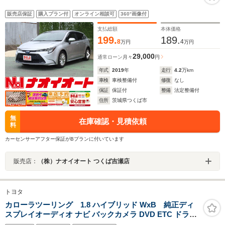
販売店保証
購入プラン付
オンライン相談可
360°画像付
支払総額
本体価格
199.
189.
8
4
万円
万円
29,000
通常ローン
月々
円
年式
2019
年
走行
4.2
万km
車検
車検整備付
修復
なし
保証
保証付
整備
法定整備付
住所
茨城県つくば市
無
在庫確認・見積依頼
料
カーセンサーアフター保証がBプランに付いています
販売店：
（株）ナオイオート つくば吉瀬店
トヨタ
カローラツーリング 1.8 ハイブリッド WxB 純正ディ
スプレイオーディオ ナビ バックカメラ DVD ETC ドライ
ブレコーダー レーダークルーズコントロール 衝突軽減ブ