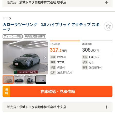
販売店：
茨城トヨタ自動車株式会社 取手店
トヨタ
カローラツーリング 1.8 ハイブリッド アクティブ スポ
ーツ
ディーラー保証
車両品質評価書付
支払総額
本体価格
317.
308.
2
0
万円
万円
年式
2024
年
走行
0.8
万km
車検
'27/11
修復
なし
保証
保証付
整備
法定整備付
住所
茨城県牛久市
無
在庫確認・見積依頼
料
販売店：
茨城トヨタ自動車株式会社 牛久店