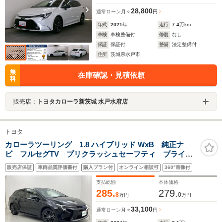
28,800
通常ローン
月々
円
年式
2021
年
走行
7.4
万km
車検
車検整備付
修復
なし
保証
保証付
整備
法定整備付
住所
茨城県水戸市
無
在庫確認・見積依頼
料
販売店：
トヨタカローラ新茨城 水戸水府店
トヨタ
カローラツーリング 1.8 ハイブリッド WxB 純正ナ
ビ フルセグTV プリクラッシュセーフティ ブライン
ドスポットモニター デジタルインナーミラー バック
販売店保証
車両品質評価書付
購入プラン付
オンライン相談可
360°画像付
カメラ クリアランスソナー ETC2.0 ドライブレコー
ダー レーダークルーズコントロール
支払総額
本体価格
285.
279.
8
0
万円
万円
33,100
通常ローン
月々
円