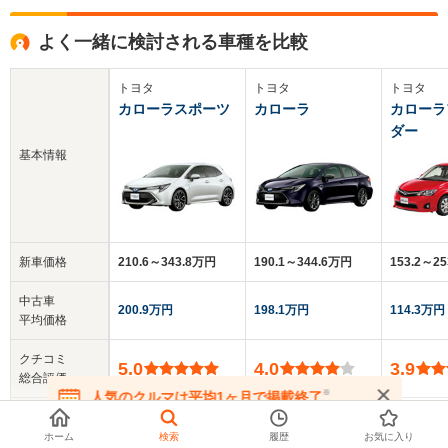
よく一緒に検討される車種を比較
トヨタ
トヨタ
トヨタ
カローラスポーツ
カローラ
カローラ
ダー
基本情報
新車価格
210.6～343.8万円
190.1～344.6万円
153.2～2
中古車
200.9万円
198.1万円
114.3万円
平均価格
クチコミ
5.0
4.0
3.9
総合評価
※
人気のクルマは平均1ヶ月で掲載終了
在庫が無くなる前にお問い合わせください
乗車定員
5人
5人
5人
ホーム
検索
履歴
お気に入り
▼
全てを表示する