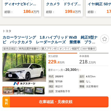
ディオ+ナビ8インチ/
クカメラ ドライブレ
イヤ/純正 SD
トヨタセーフティセン
コーダー ETC ハー
突安全装置/シ
186
199
1
総額：
.8
万円
総額：
.8
万円
総額：
ス/車線逸脱防止支援
フレザーシート シー
ーター/車線逸
システム/ドライブレ
トヒーター ブライン
支援システム/
コーダー 前後/ヘッド
ドスポットモニター
ランプ
トヨタ
ランプ
衝突被害軽減システ
LED/Bluetoo
LED/Bluetooth接
ム レーダークルーズ
続/ETC/EBD付
カローラツーリング 1.8 ハイブリッド WxB 純正9型ナ
ビ バックカメラ レーダークルーズ 禁煙車 ブライ
続/ETC
コントロール 純正ア
滑り防止装置
ンドスポットモニター 前席シートヒーター ハーフレ
ルミホイール オート
販売店保証
車両品質評価書付
購入プラン付
オンライン相談可
360°画像付
ザーシート ステアリングヒーター LEDヘッド
LED
ETC2.0 オートマチックハイビーム
支払総額
本体価格
229.
218.
9
1
万円
万円
20,300
通常ローン
月々
円
年式
2020
年
走行
4.5
万km
車検
'27/10
修復
なし
保証
保証付
整備
法定整備付
住所
茨城県取手市
無
在庫確認・見積依頼
料