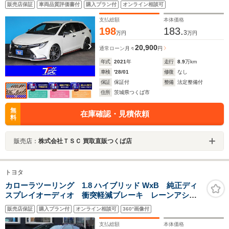
ティセンス/純正9インチナビ/ローダウン/ドライブレコー
販売店保証
車両品質評価書付
購入プラン付
オンライン相談可
ダー/社外18インチアルミホイール/アダクティブクルーズ
コントロール
支払総額
本体価格
198
183.
3
万円
万円
20,900
通常ローン
月々
円
年式
2021
年
走行
8.9
万km
車検
'28/01
修復
なし
保証
保証付
整備
法定整備付
住所
茨城県つくば市
無
在庫確認・見積依頼
料
販売店：
株式会社ＴＳＣ 買取直販つくば店
トヨタ
カローラツーリング 1.8 ハイブリッド WxB 純正ディ
スプレイオーディオ 衝突軽減ブレーキ レーンアシス
ト レーダークルーズコントロール クリアランスソナ
販売店保証
購入プラン付
オンライン相談可
360°画像付
ー ブラインドスポット フルセグ Bluetooth バック
カメラ ハーフレザーシート
支払総額
本体価格