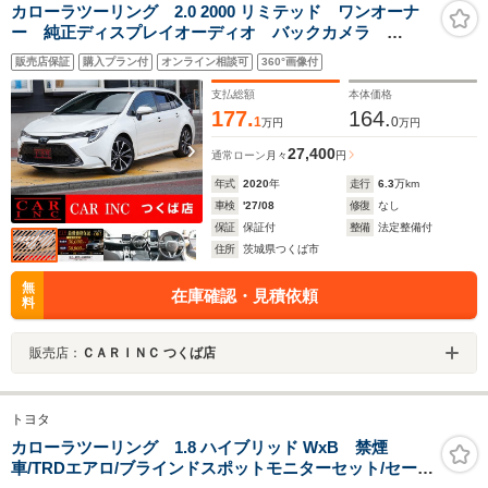
カローラツーリング 2.0 2000 リミテッド ワンオーナ
ー 純正ディスプレイオーディオ バックカメラ
Bluetooth 衝突軽減ブレーキ レーンアシスト ヘッド
販売店保証
購入プラン付
オンライン相談可
360°画像付
アップディスプレイ レーダークルーズコントロール
クリアランスソナー シートヒーター
支払総額
本体価格
177.
164.
1
0
万円
万円
27,400
通常ローン
月々
円
年式
2020
年
走行
6.3
万km
車検
'27/08
修復
なし
保証
保証付
整備
法定整備付
住所
茨城県つくば市
無
在庫確認・見積依頼
料
販売店：
ＣＡＲＩＮＣ つくば店
トヨタ
カローラツーリング 1.8 ハイブリッド WxB 禁煙
車/TRDエアロ/ブラインドスポットモニターセット/セーフ