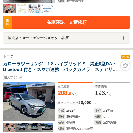
住所
茨城県鹿嶋市
無
在庫確認・見積依頼
料
販売店：
オートガレージオオタ 谷原
トヨタ
NEW
カローラツーリング 1.8 ハイブリッド S 純正9型DA・
Bluetooth付き・スマホ連携 バックカメラ ステアリン
グリモコン クルーズコントロール トヨタセーフティ
購入プラン付
ーセンス LEDヘッドライト オートライト・オートハ
イビーム 純正アルミ16インチ
支払総額
本体価格
208.
196.
8
2
万円
万円
30,000
通常ローン
月々
円
年式
2021
年
走行
3.9
万km
車検
車検整備付
修復
なし
保証
保証無
整備
法定整備付
住所
茨城県ひたちなか市