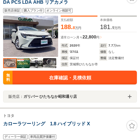
DA PCS LDA AHB リアカメラ
販売店保証
購入プラン付
オンライン相談可
支払総額
本体価格
188.
181.
8
9
万円
万円
22,800
通常ローン
月々
円
年式
2020
年
走行
7.7
万km
車検
'27/11
修復
なし
保証
保証付
整備
法定整備付
住所
茨城県ひたちなか市
無
在庫確認・見積依頼
料
販売店：
ガリバー ひたちなか昭和通り店
トヨタ
カローラツーリング 1.8 ハイブリッド X
ディーラー保証
車両品質評価書付