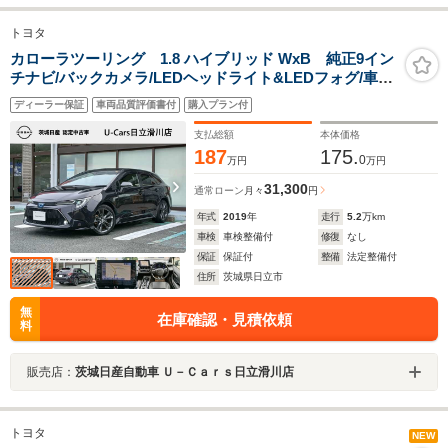
トヨタ
カローラツーリング 1.8 ハイブリッド WxB 純正9イン
チナビ/バックカメラ/LEDヘッドライト&LEDフォグ/車間
距離レーダークルーズ/前後ドラレコ/衝突被害軽減ブレー
ディーラー保証
車両品質評価書付
購入プラン付
キ/車線逸脱/踏み間違い/SOSスイッチ/障害物ソナー/ETC/
スマートキー・プッシュスタート/
支払総額
本体価格
187
175.
0
万円
万円
31,300
通常ローン
月々
円
年式
2019
年
走行
5.2
万km
車検
車検整備付
修復
なし
保証
保証付
整備
法定整備付
住所
茨城県日立市
無
在庫確認・見積依頼
料
販売店：
茨城日産自動車 Ｕ－Ｃａｒｓ日立滑川店
トヨタ
NEW