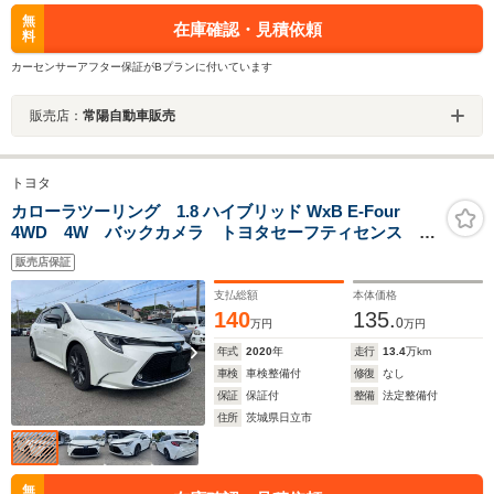
無
在庫確認・見積依頼
料
カーセンサーアフター保証がBプランに付いています
販売店：
常陽自動車販売
トヨタ
カローラツーリング 1.8 ハイブリッド WxB E-Four
4WD 4W バックカメラ トヨタセーフティセンス コ
ーナーセンサー ETC
販売店保証
支払総額
本体価格
140
135.
0
万円
万円
年式
2020
年
走行
13.4
万km
車検
車検整備付
修復
なし
保証
保証付
整備
法定整備付
住所
茨城県日立市
無