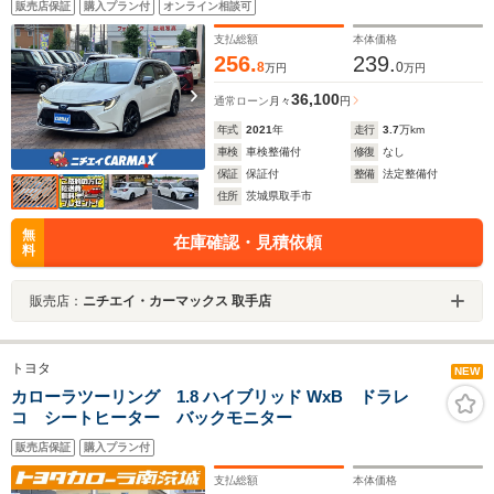
販売店保証
購入プラン付
オンライン相談可
レーキ 純正アルミホイール ルーフレール HUD ハーフレ
ザーシート LED
支払総額
本体価格
256.
239.
8
0
万円
万円
36,100
通常ローン
月々
円
年式
2021
年
走行
3.7
万km
車検
車検整備付
修復
なし
保証
保証付
整備
法定整備付
住所
茨城県取手市
無
在庫確認・見積依頼
料
販売店：
ニチエイ・カーマックス 取手店
トヨタ
NEW
カローラツーリング 1.8 ハイブリッド WxB ドラレ
コ シートヒーター バックモニター
販売店保証
購入プラン付
支払総額
本体価格