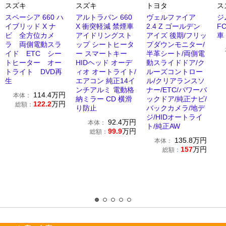
スズキ
スズキ
トヨタ
ス
スペーシア 660 ハ
アルトラパン 660
ヴェルファイア
ジ
イブリッド X ナ
X 衝突軽減 禁煙車
2.4 Z ゴールデン
F
ビ 全方位カメ
アイドリングスト
アイズ 後期/フリッ
車
ラ 両側電動スラ
ップ シートヒータ
プダウンモニター/
イド ETC シー
ー スマートキー
半革シート/両側電
トヒーター オー
HIDヘッド オーデ
動スライドドア/ク
トライト DVD再
ィオ オートライト/
ルーズコントロー
生
エアコン 純正14イ
ル/クリアランスソ
ンチアルミ 電動格
ナー/ETC/パワーバ
114.4
万円
本体：
納ミラー CD 横滑
ックドア/純正ナビ/
122.2
万円
総額：
り防止
バックカメラ/地デ
ジ/HIDオートライ
92.4
万円
本体：
ト/純正AW
99.9
万円
総額：
135.8
万円
本体：
157
万円
総額：