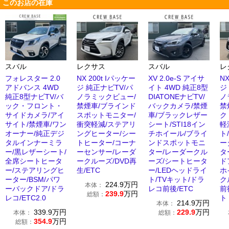
このお店の在庫
スバル
レクサス
スバル
レ
フォレスター 2.0
NX 200t Iパッケー
XV 2.0e-S アイサ
N
アドバンス 4WD
ジ 純正ナビTV/パ
イト 4WD 純正8型
ジ
純正8型ナビTV/バ
ノラミックビュー/
DIATONEナビTV/
ノ
ック・フロント・
禁煙車/ブラインド
バックカメラ/禁煙
禁
サイドカメラ/アイ
スポットモニター/
車/ブラックレザー
ク
サイト/禁煙車/ワン
衝突軽減/ステアリ
シート/STI18イン
軽
オーナー/純正デジ
ングヒーター/シー
チホイール/ブライ
ト
タルインナーミラ
トヒーター/コーナ
ンドスポットモニ
ー
ー/黒レザーシート/
ーセンサー/レーダ
ター/レーダークル
タ
全席シートヒータ
ークルーズ/DVD再
ーズ/シートヒータ
ド
ー/ステアリングヒ
生/ETC
ー/LEDヘッドライ
ホ
ーター/BSM/パワ
ト/TVキット/ドラ
ク
224.9
万円
本体：
ーバックドア/ドラ
レコ前後/ETC
前
239.9
万円
総額：
レコ/ETC2.0
ト
214.9
万円
本体：
339.9
万円
229.9
万円
本体：
総額：
354.9
万円
総額：