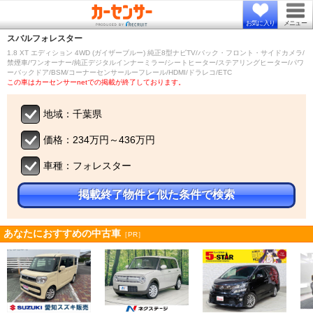
お気に入り
メニュー
スバル
フォレスター
1.8 XT エディション 4WD (ガイザーブルー) 純正8型ナビTV/バック・フロント・サイドカメラ/
禁煙車/ワンオーナー/純正デジタルインナーミラー/シートヒーター/ステアリングヒーター/パワ
ーバックドア/BSM/コーナーセンサールーフレール/HDMI/ドラレコ/ETC
この車はカーセンサーnetでの掲載が終了しております。
地域：千葉県
価格：234万円～436万円
車種：フォレスター
掲載終了物件と似た条件で検索
あなたにおすすめの中古車
［PR］