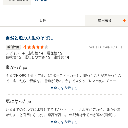
1
並べ替え
件
自然と遊ぶ人生のそばに
4
総合評価
投稿日：
2024
年
06
月
29
日
4
4
5
デザイン :
走行性 :
居住性 :
5
5
4
積載性 :
運転しやすさ :
維持費 :
良かった点
今までRX-8やシルビア他FRスポーティーカーしか乗ったことが無かったの
で、違ったらご容赦を。 雪道が凄い。今までスタッドレスの他にチェーン
も巻いて気合いも必要でしたが、現在は近所の散歩感覚でスキーに来られま
▼全てを表示する
す。 また、タイヤ止めでマフラー他を擦る事が無くなりました。 なんか私
の感じた点、スバルで求める声では無い気がする。(笑)
気になった点
いままでのクルマに比較してですが・・・・。 クルマがデカイ。 細かい道
がちょっと面倒になった。 車高が高い。 年配者は乗るのが辛い(面倒)っぽ
い。雪道
▼全てを表示する