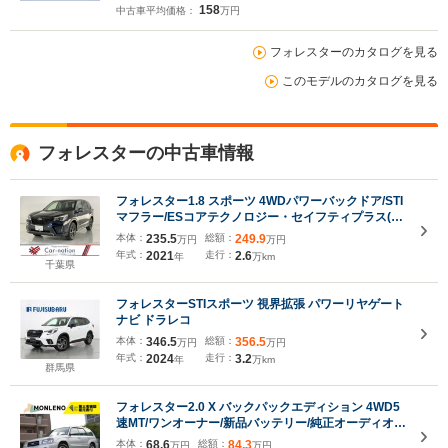
158
中古車平均価格：
万円
フォレスターのカタログを見る
このモデルのカタログを見る
フォレスターの中古車情報
フォレスター1.8 スポーツ 4WDパワーバックドア/STI
マフラー/ESコアテクノロジー・セイフティプラス(視
界拡張)/ステア連動LEDヘッド/前後席シートヒーター/
本体：
235.5
総額：
249.9
万円
万円
前席Pシート/Panasonicビルトインナビ/フルセグ
年式：
2021
走行：
2.6
年
万km
TV/Blu-ray再生/純正ドラレコ/ETC
千葉県
フォレスターSTIスポーツ 視界拡張 パワーリヤゲート
ナビ ドラレコ
本体：
346.5
総額：
356.5
万円
万円
年式：
2024
走行：
3.2
年
万km
群馬県
フォレスター2.0 X バックパックエディション 4WD5
速MT/ワンオーナー/新品バッテリー/純正オーディオ/
フォグライト/ルーフレール/キセノンライト/社外16イ
本体：
68.6
総額：
84.3
万円
万円