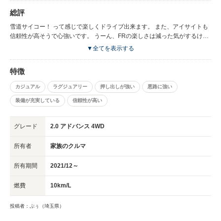
総評
雪道サイコー！ って感じで楽しくドライブ出来ます。 また、アイサイトも
信頼性が高そうで心強いです。 うーん、FRの楽しさは減った気がするけ
ど、4WDの素晴らしさも最新(？)アイサイトに満足してます。 ※写真はネ
▼全てを表示する
ットの拾い物です。
特徴
カジュアル
ラグジュアリー
押し出しが強い
悪路に強い
装備が充実している
信頼性が高い
グレード
2.0 アドバンス 4WD
所有者
家族のクルマ
所有期間
2021/12～
燃費
10km/L
投稿者：ぷぅ（埼玉県）