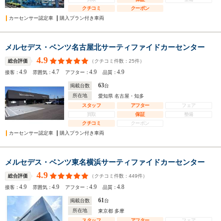
クチコミ
クーポン
カーセンサー認定車
購入プラン付き車両
メルセデス・ベンツ名古屋北サーティファイドカーセンター
4.9
（クチコミ件数：
25
件）
総合評価
4.9
4.7
4.9
4.9
接客：
雰囲気：
アフター：
品質：
63
掲載台数
台
所在地
愛知県 名古屋・知多
スタッフ
アフター
フェア
買取
保証
整備
クチコミ
クーポン
カーセンサー認定車
購入プラン付き車両
メルセデス・ベンツ東名横浜サーティファイドカーセンター
4.9
（クチコミ件数：
449
件）
総合評価
4.9
4.9
4.9
4.8
接客：
雰囲気：
アフター：
品質：
61
掲載台数
台
所在地
東京都 多摩
スタッフ
アフター
フェア