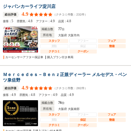
ジャパンカーライフ淀川店
4.9
（クチコミ件数：
232
件）
総合評価
5
4.8
4.9
4.8
接客：
雰囲気：
アフター：
品質：
77
掲載台数
台
所在地
大阪府 大阪市内
スタッフ
アフター
フェア
買取
保証
整備
クチコミ
クーポン
カーセンサーアフター保証車
購入プラン付き車両
Ｍｅｒｃｅｄｅｓ－Ｂｅｎｚ正規ディーラー メルセデス・ベン
ツ泉佐野
4.9
（クチコミ件数：
282
件）
総合評価
4.9
4.8
4.9
4.9
接客：
雰囲気：
アフター：
品質：
76
掲載台数
台
所在地
大阪府 大阪南部
スタッフ
アフター
フェア
買取
保証
整備
クチコミ
クーポン
カーセンサー認定車
購入プラン付き車両