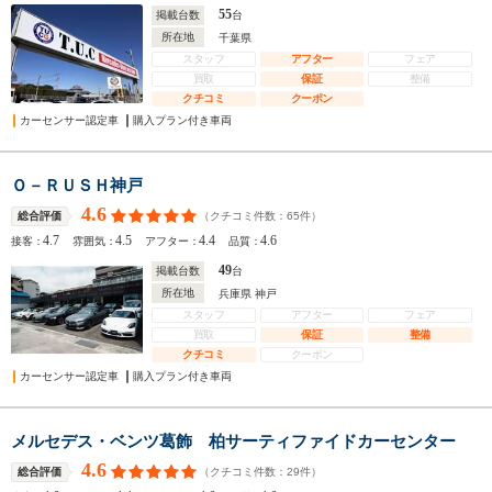
55
掲載台数
台
所在地
千葉県
スタッフ
アフター
フェア
買取
保証
整備
クチコミ
クーポン
カーセンサー認定車
購入プラン付き車両
Ｏ－ＲＵＳＨ神戸
4.6
（クチコミ件数：
65
件）
総合評価
4.7
4.5
4.4
4.6
接客：
雰囲気：
アフター：
品質：
49
掲載台数
台
所在地
兵庫県 神戸
スタッフ
アフター
フェア
買取
保証
整備
クチコミ
クーポン
カーセンサー認定車
購入プラン付き車両
メルセデス・ベンツ葛飾 柏サーティファイドカーセンター
4.6
（クチコミ件数：
29
件）
総合評価