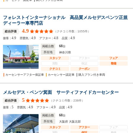
フォレストインターナショナル 高品質メルセデスベンツ正規
ディーラー車専門店
4.9
（クチコミ件数：
1055
件）
総合評価
4.9
4.9
4.8
4.9
接客：
雰囲気：
アフター：
品質：
68
掲載台数
台
所在地
神奈川県
スタッフ
アフター
フェア
買取
保証
整備
クチコミ
クーポン
カーセンサーアフター保証車
カーセンサー認定車
購入プラン付き車両
メルセデス・ベンツ箕面 サーティファイドカーセンター
5
（クチコミ件数：
238
件）
総合評価
5
4.9
4.9
4.9
接客：
雰囲気：
アフター：
品質：
68
掲載台数
台
所在地
大阪府 大阪北部
スタッフ
アフター
フェア
買取
保証
整備