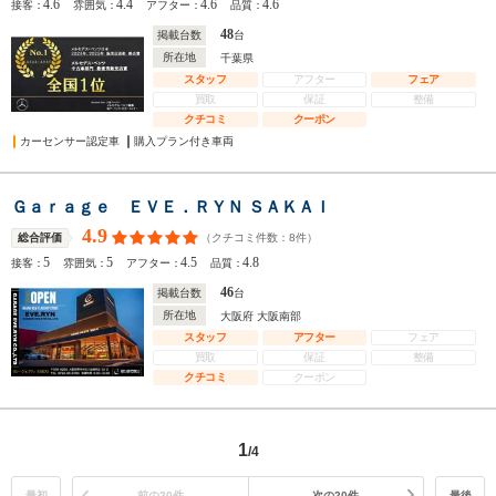
4.6
4.4
4.6
4.6
接客：
雰囲気：
アフター：
品質：
48
掲載台数
台
所在地
千葉県
スタッフ
アフター
フェア
買取
保証
整備
クチコミ
クーポン
カーセンサー認定車
購入プラン付き車両
Ｇａｒａｇｅ ＥＶＥ．ＲＹＮ ＳＡＫＡＩ
4.9
（クチコミ件数：
8
件）
総合評価
5
5
4.5
4.8
接客：
雰囲気：
アフター：
品質：
46
掲載台数
台
所在地
大阪府 大阪南部
スタッフ
アフター
フェア
買取
保証
整備
クチコミ
クーポン
1
/4
最初
前の20件
次の20件
最後