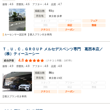
4.6
4.6
4.4
4.7
接客：
雰囲気：
アフター：
品質：
93
掲載台数
台
所在地
東京都 多摩
スタッフ
アフター
フェア
買取
保証
整備
クチコミ
クーポン
カーセンサー認定車
購入プラン付き車両
Ｔ．Ｕ．Ｃ．ＧＲＯＵＰ メルセデスベンツ専門 葛西本店／
（株）ティーユーシー
4.8
（クチコミ件数：
187
件）
総合評価
4.9
4.8
4.8
4.8
接客：
雰囲気：
アフター：
品質：
86
掲載台数
台
所在地
東京都 23区
スタッフ
アフター
フェア
買取
保証
整備
クチコミ
クーポン
購入プラン付き車両