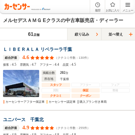
履歴
お気に入り
メニュー
メルセデスＡＭＧ Eクラスの中古車販売店・ディーラー
61
絞り込み
並べ替え
店舗
ＬＩＢＥＲＡＬＡ リベラーラ千葉
4.6
（クチコミ件数：
130
件）
総合評価
4.5
4.7
4.4
4.5
接客：
雰囲気：
アフター：
品質：
202
掲載台数
台
所在地
千葉県
スタッフ
アフター
フェア
買取
保証
整備
クチコミ
クーポン
カーセンサーアフター保証車
カーセンサー認定車
購入プラン付き車両
ユニバース 千葉北
4.9
（クチコミ件数：
255
件）
総合評価
4.9
4.9
4.8
4.8
接客：
雰囲気：
アフター：
品質：