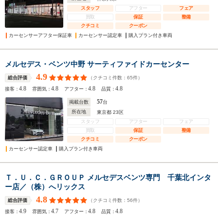
スタッフ
アフター
フェア
買取
保証
整備
クチコミ
クーポン
カーセンサーアフター保証車
カーセンサー認定車
購入プラン付き車両
メルセデス・ベンツ中野 サーティファイドカーセンター
4.9
（クチコミ件数：
65
件）
総合評価
4.8
4.8
4.8
4.8
接客：
雰囲気：
アフター：
品質：
57
掲載台数
台
所在地
東京都 23区
スタッフ
アフター
フェア
買取
保証
整備
クチコミ
クーポン
カーセンサー認定車
購入プラン付き車両
Ｔ．Ｕ．Ｃ．ＧＲＯＵＰ メルセデスベンツ専門 千葉北インタ
ー店／（株）へリックス
4.8
（クチコミ件数：
56
件）
総合評価
4.9
4.7
4.8
4.8
接客：
雰囲気：
アフター：
品質：