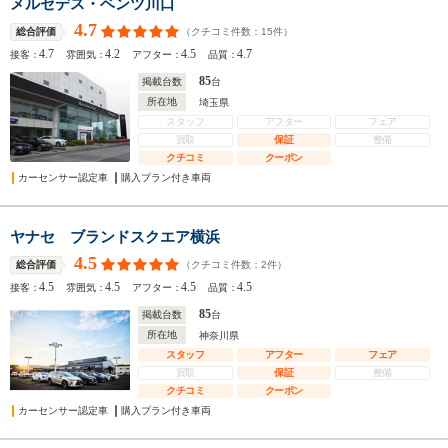
メルセデス・ベンツ川口
4.7
（クチコミ件数：
15
件）
総合評価
4.7
4.2
4.5
4.7
接客：
雰囲気：
アフター：
品質：
85
掲載台数
台
所在地
埼玉県
スタッフ
アフター
フェア
買取
保証
整備
クチコミ
クーポン
カーセンサー認定車
購入プラン付き車両
ヤナセ ブランドスクエア横浜
4.5
（クチコミ件数：
2
件）
総合評価
4.5
4.5
4.5
4.5
接客：
雰囲気：
アフター：
品質：
85
掲載台数
台
所在地
神奈川県
スタッフ
アフター
フェア
買取
保証
整備
クチコミ
クーポン
カーセンサー認定車
購入プラン付き車両