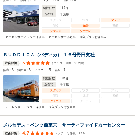
110
掲載台数
台
所在地
千葉県
スタッフ
アフター
フェア
買取
保証
整備
クチコミ
クーポン
カーセンサーアフター保証車
カーセンサー認定車
購入プラン付き車両
ＢＵＤＤＩＣＡ（バディカ） １６号野田支社
5
（クチコミ件数：
212
件）
総合評価
5
5
5
5
接客：
雰囲気：
アフター：
品質：
103
掲載台数
台
所在地
千葉県
スタッフ
アフター
フェア
買取
保証
整備
クチコミ
クーポン
カーセンサーアフター保証車
購入プラン付き車両
メルセデス・ベンツ西東京 サーティファイドカーセンター
4.7
（クチコミ件数：
22
件）
総合評価