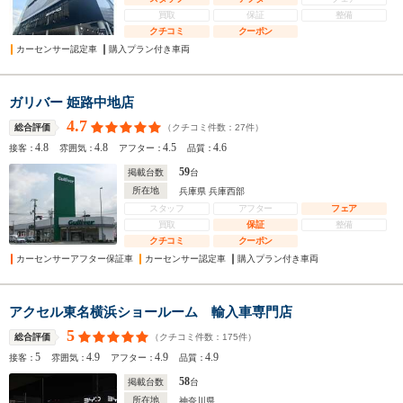
買取
保証
整備
クチコミ
クーポン
カーセンサー認定車
購入プラン付き車両
ガリバー 姫路中地店
4.7
（クチコミ件数：
27
件）
総合評価
4.8
4.8
4.5
4.6
接客：
雰囲気：
アフター：
品質：
59
掲載台数
台
所在地
兵庫県 兵庫西部
スタッフ
アフター
フェア
買取
保証
整備
クチコミ
クーポン
カーセンサーアフター保証車
カーセンサー認定車
購入プラン付き車両
アクセル東名横浜ショールーム 輸入車専門店
5
（クチコミ件数：
175
件）
総合評価
5
4.9
4.9
4.9
接客：
雰囲気：
アフター：
品質：
58
掲載台数
台
所在地
神奈川県