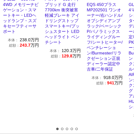
4WD メモリーナビ
ブリッド G 走行
EQS 450プラス
G
ゲーション・スマ
7700km 衝突被害
MP202501 ワンオ
4
ートキー・LEDヘ
軽減ブレーキ アイ
ーナー/右ハンドル/
シ
ッドランプ・スズ
ドリングストップ
オブシディアンブ
タ
キセーフティーサ
スマートキー/プッ
ラック/ベーシック
デ
ポート
シュスタート LED
P/パノラミックス
ー
ヘッドライト ベン
ライディングルー
定
238.0
万円
本体：
チシート
フ/シートヒーター/
P
243.7
万円
総額：
ベンチレーショ
ー
120.3
万円
本体：
ン/Burmester/リラ
Bu
129.8
万円
総額：
クゼーション正規
ン
ディーラー認定中
ク
古車/二年保証
A
918.0
万円
本体：
ン
941
万円
総額：
ク
グ
ア
H
シ