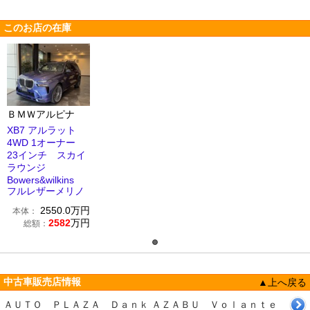
このお店の在庫
ＢＭＷアルピナ
XB7 アルラット
4WD 1オーナー
23インチ スカイ
ラウンジ
Bowers&wilkins
フルレザーメリノ
2550.0
万円
本体：
2582
万円
総額：
中古車販売店情報
▲上へ戻る
ＡＵＴＯ ＰＬＡＺＡ Ｄａｎｋ ＡＺＡＢＵ Ｖｏｌａｎｔｅ