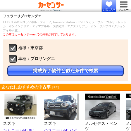
お気に入り
メニュー
フェラーリ
プロサングエ
F1 DCT 4WD (ロッソポルトフィーノ) Rosso Portofino・LIVERYカラーブルーコルサ・レッド
カーボンインテリア・ディマブルルーフ調光式・エクステリアカーボン・フルプロテクション
フィルム施工
この車はカーセンサーnetでの掲載が終了しております。
地域：東京都
車種：プロサングエ
掲載終了物件と似た条件で検索
あなたにおすすめの中古車
［PR］
スズキ
スズキ
メルセデス・ベン
メ
ツ
ツ
ジムニー 660 XC
ハスラー 660 ハイ