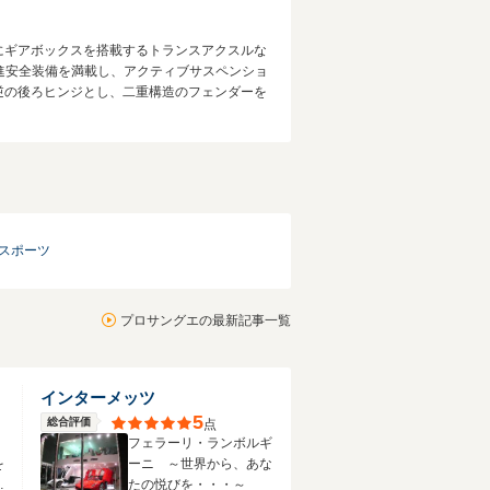
アにギアボックスを搭載するトランスアクスルな
進安全装備を満載し、アクティブサスペンショ
逆の後ろヒンジとし、二重構造のフェンダーを
アスポーツ
プロサングエの最新記事一覧
インターメッツ
5
総合評価
点
フェラーリ・ランボルギ
を
ーニ ～世界から、あな
行
たの悦びを・・・～