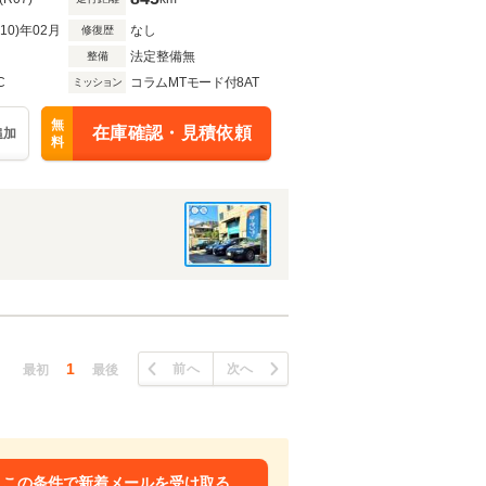
R10)年02月
なし
修復歴
法定整備無
整備
C
コラムMTモード付8AT
ミッション
無
在庫確認・見積依頼
追加
料
1
前へ
次へ
最初
最後
この条件で新着メールを受け取る