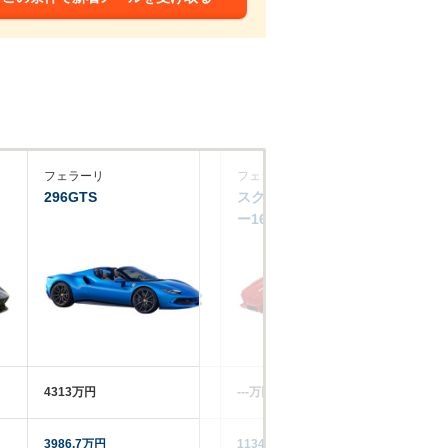
フェラーリ
フェラーリ
フ
296GTS
スクーデリア・スパイダ
81
ー16M
4313万円
‐‐‐万円
45
3986.7万円
11345万円
58