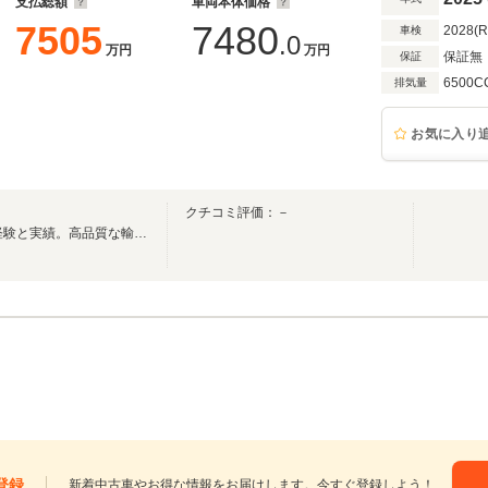
支払総額
車両本体価格
7505
7480
2028(
車検
.0
万円
万円
保証無
保証
6500C
排気量
お気に入り
クチコミ評価：－
27年のディーラーでの経営、経験と実績。高品質な輸入車を適正価格にてご提供。
登録
新着中古車やお得な情報をお届けします。今すぐ登録しよう！