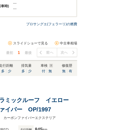
---
新車時)
---
プロサングエ(フェラーリ)の燃費
スライドショーで見る
中古車相場
1
前へ
次へ
最初
最後
走行距離
排気量
車検
修復歴
多
少
多
少
付
無
無
有
パノラミックルーフ イエロー
バー OP/1997
ックルーフ カーボンファイバーエクステリア
845
(R07)
km
走行距離