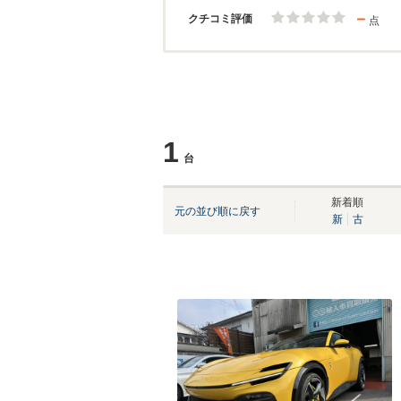
－
クチコミ評価
点
1
台
新着順
元の並び順に戻す
新
古