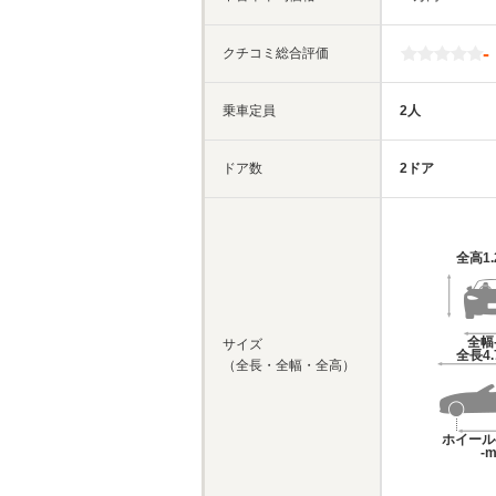
-
クチコミ総合評価
乗車定員
2人
ドア数
2ドア
全高
1
全幅
サイズ
全長
4
（全長・全幅・全高）
ホイール
-