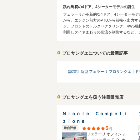
跳ね馬初の4ドア、4シーターモデルの誕生
フェラーリが革新的な4ドア、4シーターモデ
がら、エンジン前方のPTUから前輪へ出力
ン、フロントのトルクベクタリング、4WS
利用しタイヤまわりの乱流を制御するなど、デ
プロサングエについての最新記事
【試乗】新型 フェラーリ プロサングエ｜ド
プロサングエを扱う注目販売店
Ｎｉｃｏｌｅ Ｃｏｍｐｅｔｉ
ｚｉｏｎｅ
5
総合評価
点
フェラーリ オフィシャ