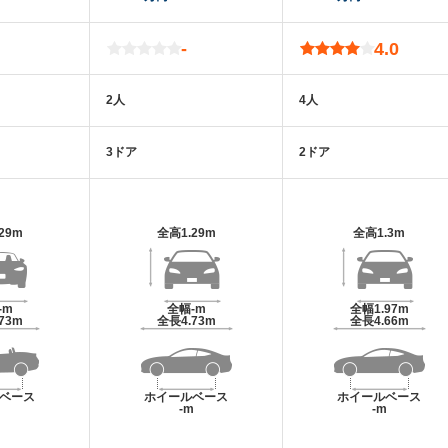
-
4.0
2人
4人
3ドア
2ドア
.29m
全高
1.29m
全高
1.3m
-m
全幅
-m
全幅
1.97m
.73m
全長
4.73m
全長
4.66m
ベース
ホイールベース
ホイールベース
m
-m
-m