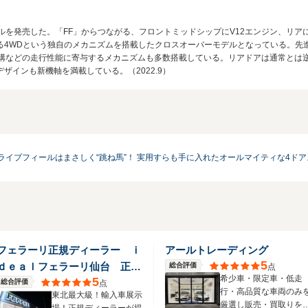
ルを発売した。「FF」からつながる、フロントミッドシップにV12エンジン、リ
する4WDという独自のメカニズムを搭載したクロスオーバーモデルとなっている。先
機構などの走行性能に寄与するメカニズムも多数搭載している。リアドアは通常とは
ザインも新機軸を満載している。（2022.9）
ライブフィールはまさしく“跳ね馬”！ 実用すらも手に入れたオールマイティな4ド
フェラーリ正規ディーラー ｉ
アールトレーディング
5
ｄｅａｌフェラーリ仙台 正規
総合評価
点
希少車・限定車・低走
5
サービスセンター
総合評価
点
行・高品質な車両のみ
東北最大級！輸入車展示
厳選し販売・買取りを