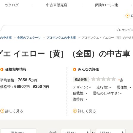
カタログ
中古車販売店
保険/ローン/他
プロサング
の中古車
全国のフェラーリ
プロサングエの中古車
プロサングエ・イエロー［黄］の中古
グエ イエロー［黄］（全国）の中古車
価格相場情報
みんなの評価
-
7658.5
総合評価
平均価格：
点
万円
6680
9350
価格帯：
万円～
万円
デザイン:
-
走行性:
-
居住性:
-
積載性:
-
運転のしやすさ:
-
維持費:
-
詳しく見る
詳しく見る