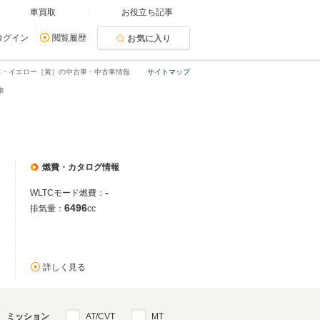
車買取
お役立ち記事
ログイン
閲覧履歴
お気に入り
エ・イエロー［黄］の中古車・中古車情報
サイトマップ
車
燃費・カタログ情報
-
WLTCモード燃費：
6496
排気量：
cc
詳しく見る
ミッション
AT/CVT
MT