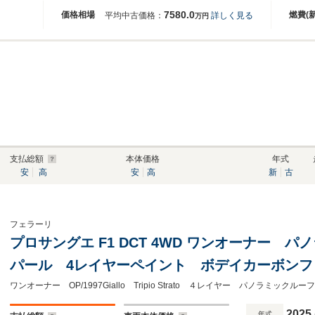
7580.0
価格相場
燃費(
平均中古価格：
詳しく見る
万円
支払総額
本体価格
年式
安
高
安
高
新
古
フェラーリ
プロサングエ F1 DCT 4WD ワンオーナー 
パール 4レイヤーペイント ボデイカーボンファイ
ワンオーナー OP/1997Giallo Tripio Strato ４レイヤー パノラミ
2025
年式