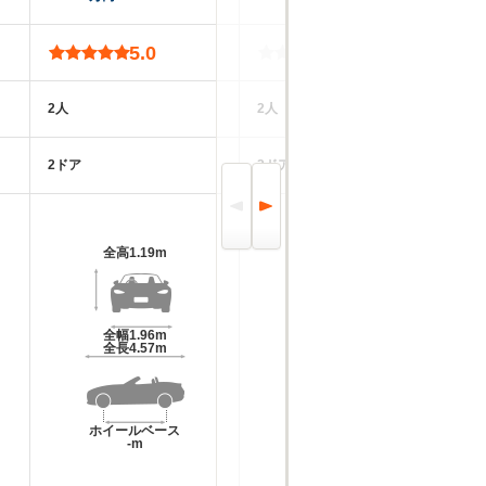
5.0
-
2人
2人
2
2ドア
2ドア
2
全高
1.19m
全高
1.22m
全幅
1.96m
全幅
1.92m
全長
4.57m
全長
4.51m
ホイールベース
ホイールベース
-m
-m