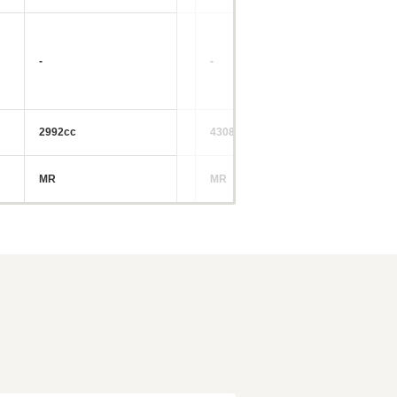
-
-
-
2992cc
4308cc
64
MR
MR
FR