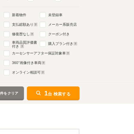
新着物件
未登録車
支払総額あり
メーカー系販売店
修復歴なし
クーポン付き
車両品質評価書
購入プラン付き
付き
カーセンサーアフター保証対象車
360
°画像付き車両
オンライン相談可
1
条件をクリア
台 検索する