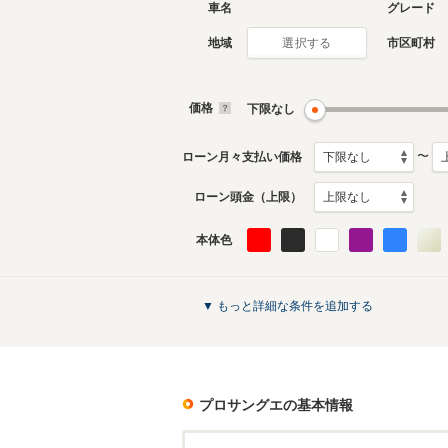
車名
グレード
地域
市区町村
選択する
価格
下限なし
〜
ローン月々支払い価格
ローン頭金（上限）
本体色
▼ もっと詳細な条件を追加する
プロサングエ
の基本情報