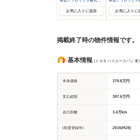
布店／フレックス株式会
布店／フレックス
社
社
お気に入りに追加
お気に入りに
掲載終了時の物件情報です。
基本情報
(トヨタ ハイエースバン 東
本体価格
379.8万円
支払総額
397.6万円
走行距離
3.4万km
(初度登録年)
2016(H28)