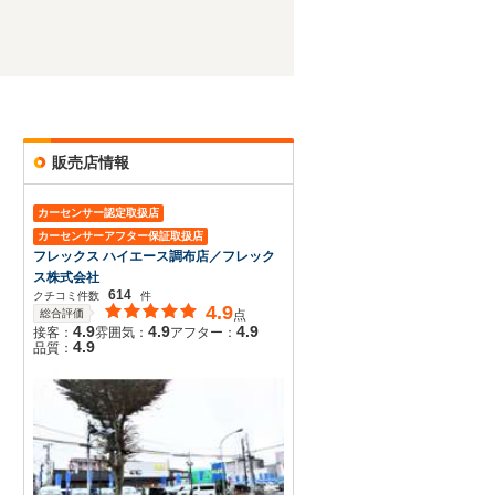
販売店情報
カーセンサー認定取扱店
カーセンサーアフター保証取扱店
フレックス ハイエース調布店／フレック
ス株式会社
614
クチコミ件数
件
4.9
総合評価
点
4.9
4.9
4.9
接客：
雰囲気：
アフター：
4.9
品質：