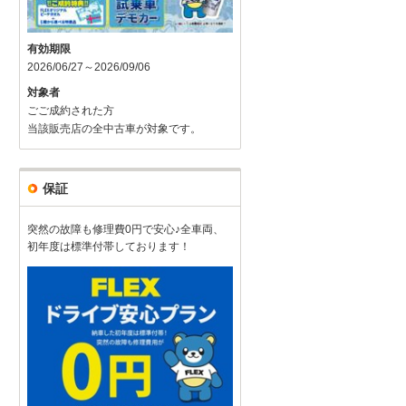
有効期限
2026/06/27～2026/09/06
対象者
ごご成約された方
当該販売店の全中古車が対象です。
保証
突然の故障も修理費0円で安心♪全車両、
初年度は標準付帯しております！