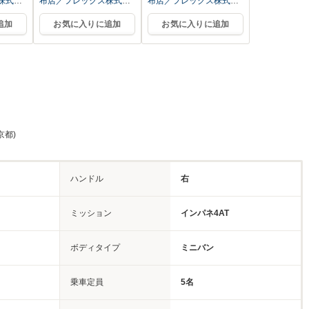
株式会
布店／フレックス株式会
布店／フレックス株式会
社
社
追加
お気に入りに追加
お気に入りに追加
京都)
ハンドル
右
ミッション
インパネ4AT
ボディタイプ
ミニバン
乗車定員
5名