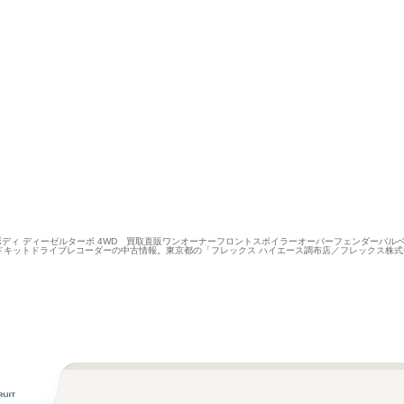
グボディ ディーゼルターボ 4WD 買取直販ワンオーナーフロントスポイラーオーバーフェンダーバル
ベッドキットドライブレコーダーの中古情報。東京都の「フレックス ハイエース調布店／フレックス株