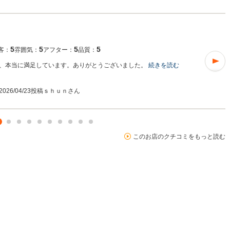
5
5
5
5
客：
雰囲気：
アフター：
品質：
、本当に満足しています。ありがとうございました。
続きを読む
2026/04/23投稿
ｓｈｕｎさん
このお店のクチコミをもっと読む