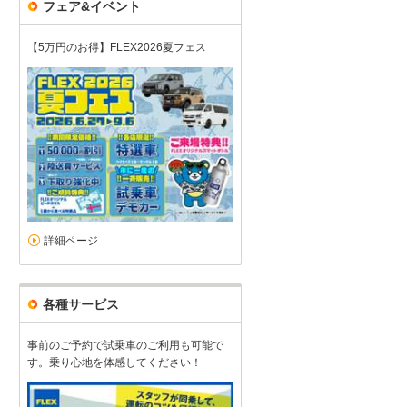
フェア&イベント
【5万円のお得】FLEX2026夏フェス
ハイエースライフ、楽しいです
5
5
5
5
接客：
雰囲気：
アフター：
品質：
総合評価
点
店舗には多くの展示車があり、様々なスタイルの中から好みのものを見
も丁寧で好感をもち、即日購入を決定いたしました。納期までの流れ
トヨタ ハイエースバン（2025/10購入）
2025/11/15投稿
のりさん
詳細ページ
各種サービス
事前のご予約で試乗車のご利用も可能で
す。乗り心地を体感してください！