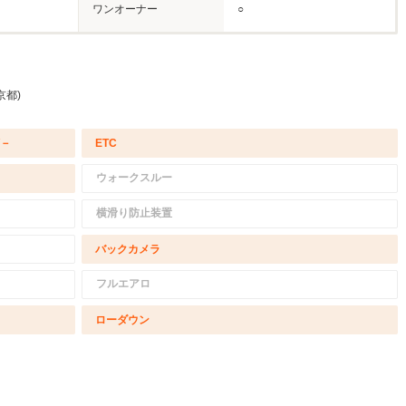
ワンオーナー
○
京都)
/－
ETC
ウォークスルー
横滑り防止装置
バックカメラ
フルエアロ
ローダウン