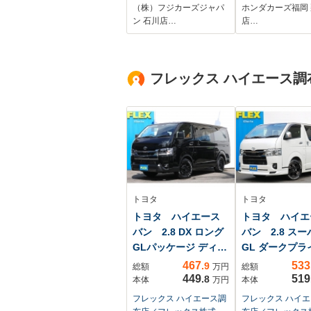
アカメラ LE
（株）フジカーズジャパ
ホンダカーズ福岡
ド 7速パドル
ン 石川店…
店…
ト 純正17イ
ルミホイール 
フレックス ハイエース調
トヨタ
トヨタ
トヨタ ハイエース
トヨタ ハイエ
バン 2.8 DX ロング
バン 2.8 スー
GLパッケージ ディ
GL ダークプライ
ー...
...
467
533
.9
総額
万円
総額
449
519
.8
本体
万円
本体
フレックス ハイエース調
フレックス ハイ