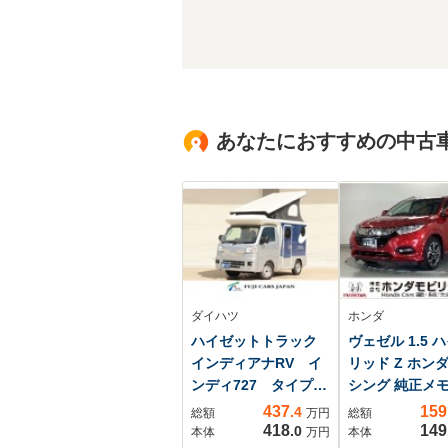
あなたにおすすめの中古
ダイハツ
ホンダ
ハイゼットトラック
ヴェゼル 1.5 
インディアナRV イ
リッド Z ホン
ンディ727 タイプL
シング 純正メ
サブバッテリー ポ
ナビ 衝突低減
437
159
.4
総額
万円
総額
ップアップ
ーキ ドラレコ
418
149
.0
本体
万円
本体