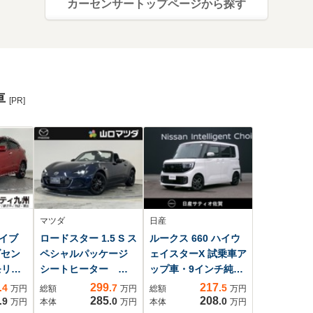
カーセンサートップページから探す
車
[PR]
マツダ
日産
ハイブ
ロードスター 1.5 S ス
ルークス 660 ハイウ
ダセン
ペシャルパッケージ
ェイスターX 試乗車ア
モリー
シートヒーター ブ
ップ車・9インチ純正
ブレ
ラインドスポットモ
ナビ・全方位モニタ
299
217
.4
.7
.5
万円
総額
万円
総額
万円
 リ
ニター フルセグ
ー・シート・ハンド
285
208
.9
.0
.0
万円
本体
万円
本体
万円