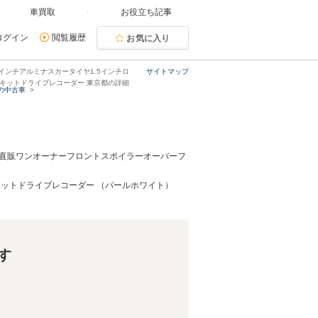
車買取
お役立ち記事
ログイン
閲覧履歴
お気に入り
7インチアルミナスカータイヤ1.5インチロ
サイトマップ
ドキットドライブレコーダー 東京都の詳細
の中古車
 買取直販ワンオーナーフロントスポイラーオーバーフ
キットドライブレコーダー （パールホワイト）
す