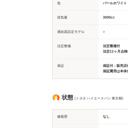
色
パールホワイト
排気量
3000cc
過給器設定モデル
○
法定整備
法定整備付
法定12ヶ月点
保証
保証付：販売店
保証費用は本体
状態
(トヨタ ハイエースバン 東京都)
修復歴
なし