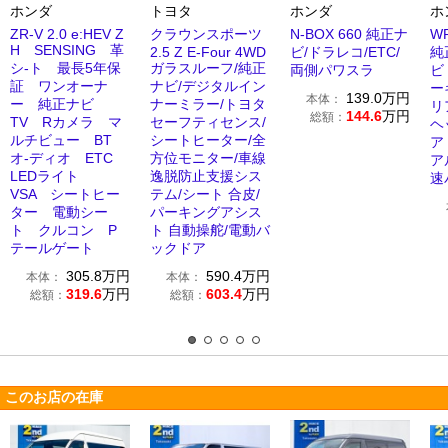
ホンダ
トヨタ
ホンダ
ホ
ZR-V 2.0 e:HEV Z
クラウンスポーツ
N-BOX 660 純正ナ
WR
H SENSING 革
2.5 Z E-Four 4WD
ビ/ドラレコ/ETC/
純
シ-ト 最長5年保
ガラスルーフ/純正
両側パワスラ
ビ
証 ワンオーナ
ナビ/デジタルイン
ー
139.0
万円
本体：
ー 純正ナビ
ナーミラー/トヨタ
リ
144.6
万円
総額：
TV Rカメラ マ
セーフティセンス/
ヘ
ルチビュー BT
シートヒーター/全
ア
オ-ディオ ETC
方位モニター/車線
ア
LEDライト
逸脱防止支援シス
速
VSA シートヒー
テム/シート 合皮/
ター 電動シー
パーキングアシス
ト クルコン P
ト 自動操舵/電動バ
テールゲート
ックドア
305.8
万円
590.4
万円
本体：
本体：
319.6
万円
603.4
万円
総額：
総額：
このお店の在庫