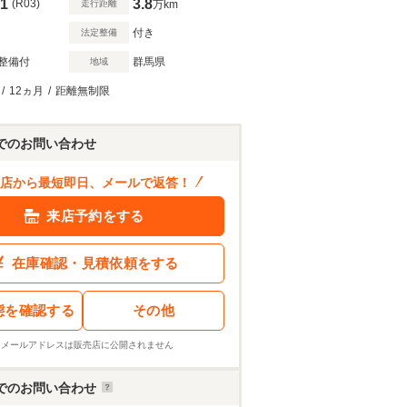
1
3.8
(R03)
走行距離
万km
付き
法定整備
整備付
群馬県
地域
/
12ヵ月
/
距離無制限
でのお問い合わせ
店から最短即日、メールで返答！
来店予約をする
在庫確認・見積依頼をする
態を確認する
その他
※メールアドレスは販売店に公開されません
でのお問い合わせ