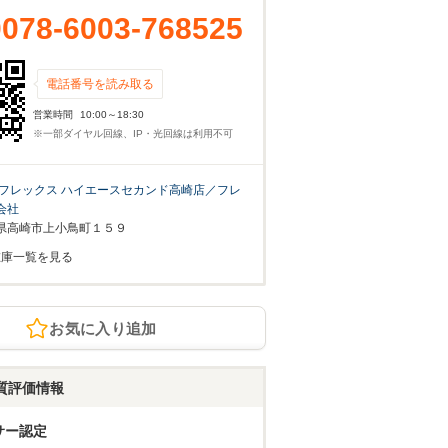
0078-6003-768525
電話番号を読み取る
営業時間
10:00～18:30
※一部ダイヤル回線、IP・光回線は利用不可
フレックス ハイエースセカンド高崎店／フレ
会社
県高崎市上小鳥町１５９
在庫一覧を見る
お気に入り追加
質評価情報
サー認定