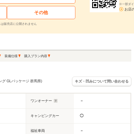
※一部ダイ
お店
その他
スは販売店に公開されません
装備仕様
購入プラン内容
ロング GLパッケージ 群馬県)
キズ・凹みについて問い合わせる
ワンオーナー
－
キャンピングカー
◯
福祉車両
－