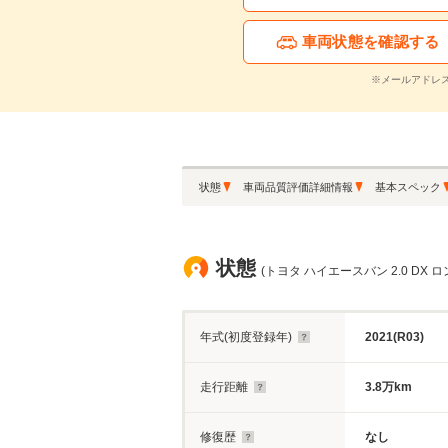
車両状態を確認する
※メールアドレ
状態
車両品質評価詳細情報
基本スペック
状態
(トヨタ ハイエースバン 2.0 DX 
年式(初度登録年)
2021(R03)
走行距離
3.8万km
修復歴
なし