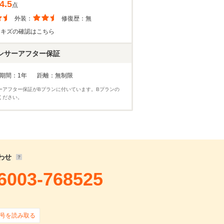
4.5
点
外装：
修復歴：
無
・キズの確認はこちら
ンサーアフター保証
期間：1年
距離：無制限
ーアフター保証がBプランに付いています。Bプランの
ください。
わせ
6003-768525
号を読み取る