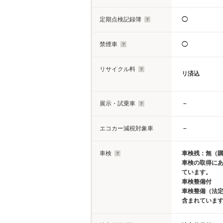
定期点検記録簿
◯
禁煙車
◯
リサイクル料
リ済込
展示・試乗車
－
エコカー減税対象車
－
車検
車検残：無（
車検の取得に
ています。
車検整備付
車検整備（法定
含まれていま