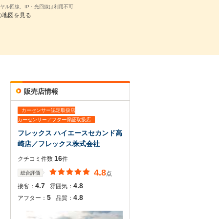
ヤル回線、IP・光回線は利用不可
の地図を見る
販売店情報
カーセンサー認定取扱店
カーセンサーアフター保証取扱店
フレックス ハイエースセカンド高
崎店／フレックス株式会社
16
クチコミ件数
件
4.8
総合評価
点
4.7
4.8
接客：
雰囲気：
5
4.8
アフター：
品質：