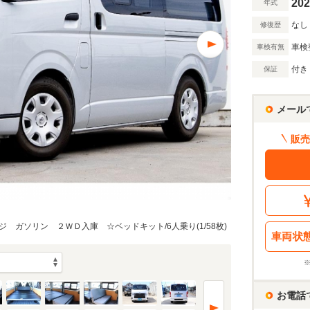
202
年式
なし
修復歴
車検
車検有無
付き
保証
メール
販売
ガソリン ２ＷＤ入庫 ☆ベッドキット/6人乗り(1/58枚)
車両状
お電話