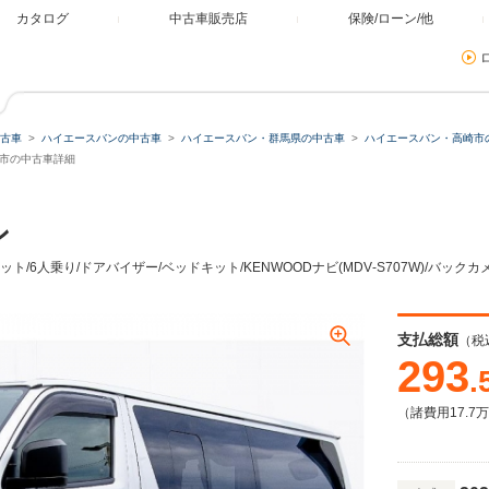
カタログ
中古車販売店
保険/ローン/他
古車
ハイエースバンの中古車
ハイエースバン・群馬県の中古車
ハイエースバン・高崎市
高崎市の中古車詳細
ン
ット/6人乗り/ドアバイザー/ベッドキット/KENWOODナビ(MDV‐S707W)/バックカ
支払総額
（税
293
.
（諸費用17.7