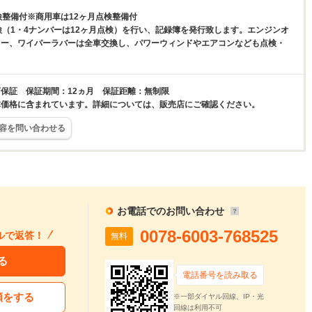
検整備付※商用車は12ヶ月点検整備付
検（1・4ナンバーは12ヶ月点検）を行い、記録簿を発行致します。エンジンオ
ター、ワイパーラバーは全車交換し、パワーウィンドやエアコンなども点検・
。
保証 保証期間：12ヵ月 保証距離：無制限
体価格に含まれています。詳細については、販売店にご確認ください。
容を問い合わせる
お電話でのお問い合わせ
0078-6003-768525
ルで返答！
無料
る
電話番号を読み取る
頼をする
※一部ダイヤル回線、IP・光
回線は利用不可