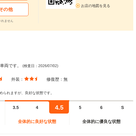
お店の地図を見る
その他
されません
た車両です。
(検査日：2026/07/02)
外装：
修復歴：
無
められますが、良好な状態です。
4.5
3.5
4
5
6
S
全体的に良好な状態
全体的に優良な状態