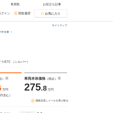
車買取
お役立ち記事
ログイン
閲覧履歴
お気に入り
サイトマップ
の中古車
メラ/ETC （シルバー）
車両本体価格
込）
（税込）
275
5
.8
万円
万円
万円含む）
価格見直しメールを受け取る