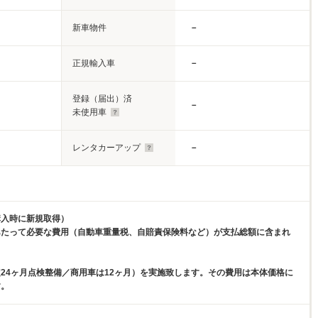
新車物件
－
正規輸入車
－
登録（届出）済
－
未使用車
レンタカーアップ
－
購入時に新規取得）
あたって必要な費用（自動車重量税、自賠責保険料など）が支払総額に含まれ
24ヶ月点検整備／商用車は12ヶ月）を実施致します。その費用は本体価格に
す。