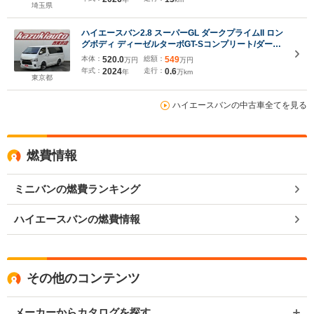
キット オフロードカスタム/ブラックエディション
埼玉県
仕様
ハイエースバン2.8 スーパーGL ダークプライムII ロン
グボディ ディーゼルターボGT-Sコンプリート/ダーク
プライム2/ディーゼル2WD/2インチローダウン
本体：
520.0
総額：
549
万円
万円
年式：
2024
走行：
0.6
年
万km
東京都
ハイエースバンの中古車全てを見る
燃費情報
ミニバンの燃費ランキング
ハイエースバンの燃費情報
その他のコンテンツ
メーカーからカタログを探す