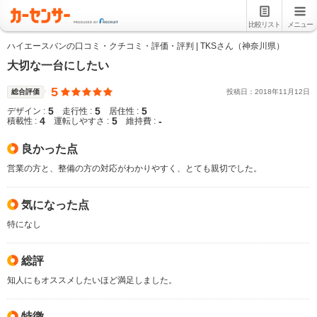
比較リスト
メニュー
ハイエースバンの口コミ・クチコミ・評価・評判 | TKSさん（神奈川県）
大切な一台にしたい
5
総合評価
投稿日：
2018
年
11
月
12
日
5
5
5
デザイン :
走行性 :
居住性 :
4
5
-
積載性 :
運転しやすさ :
維持費 :
良かった点
営業の方と、整備の方の対応がわかりやすく、とても親切でした。
気になった点
特になし
総評
知人にもオススメしたいほど満足しました。
特徴