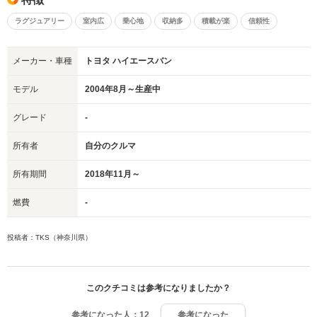
ラグジュアリー
室内広
乗心地
収納多
積載が楽
信頼性
メーカー・車種
トヨタ ハイエースバン
モデル
2004年8月～生産中
グレード
-
所有者
自分のクルマ
所有期間
2018年11月～
燃費
-
投稿者：TKS（神奈川県）
このクチコミは参考になりましたか？
参考になった人：
12
参考になった