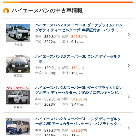
ハイエースバンの中古車情報
ハイエースバン2.8 スーパーGL ダークプライムII ロン
グボディ ディーゼルターボ1年保証付き パノラミッ
クビューモニター 禁煙車 両側電動スライドドア
本体：
339.8
総額：
349.8
万円
万円
TSS ESSEX16インチAW JAOSマッドフラップ
年式：
2022
走行：
9.1
年
万km
ナビTV ETC Bカメラ Bluetooth接続 デジタル
埼玉県
インナーミラー
ハイエースバン3.0 スーパーGL ロング ディーゼルタ
ーボ
本体：
139.0
総額：
150
万円
万円
年式：
2008
走行：
16
年
万km
福岡県
ハイエースバン2.8 スーパーGL ダークプライムII ロン
グボディ ディーゼルターボ 4WDノニデルキャンピン
グ仕様8ナンバ2人乗り/アルパイン11型フローティン
本体：
539.0
総額：
549.8
万円
万円
グDVD/CD再生/HDMI入力/全方位カメラ/アルパイン
年式：
2023
走行：
3.4
年
万km
ナビ連動ドラレコ前後タイプDVR-C320R/アルパイン
青森県
ツイーター/ESSEX16AW/緩衝装置構造変更済み
ハイエースバン2.8 スーパーGL ロング ディーゼルタ
ーボ 4WDアースカラーパッケージ パノラミックビ
ューモニター/デジタルインナーミラー 両側パワー
本体：
579.8
総額：
596.6
万円
万円
スライドドア 9インチナビ シートカバー ベット
年式：
2026
走行：
13
年
km