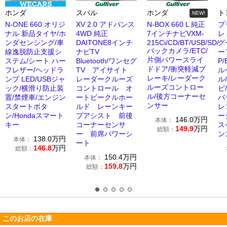
ホンダ
スバル
ホンダ
ト
NEW!
N-ONE 660 オリジ
XV 2.0 アドバンス
N-BOX 660 L 純正
プ
ナル 新品タイヤ/ホ
4WD 純正
7インチナビVXM-
レ
ンダセンシング/車
DAITONE8インチ
215Ci/CD/BT/USB/SD/
グ
バックカメラ/ETC/
線逸脱防止支援シ
ナビTV
ー
片側パワースライ
ステム/シート ハー
Bluetooth/ワンセグ
P
ドドア/衝突軽減ブ
フレザー/ヘッドラ
TV アイサイト
ル
レーキ/レーダーク
ンプ LED/USBジャ
レーダークルーズ
ル
ルーズコントロー
ック/横滑り防止装
コントロール オ
ビ
ル/後方コーナーセ
置/禁煙車/エンジン
ートビークルホー
バ
ンサー
スタートボタ
ルド レーンキー
レ
ン/Hondaスマート
プアシスト 前後
ー
146.0
万円
本体：
キー
コーナーセンサ
ス
149.9
万円
総額：
ー 前席パワーシ
ン
138.0
万円
本体：
ート
146.8
万円
総額：
150.4
万円
本体：
159.8
万円
総額：
このお店の在庫