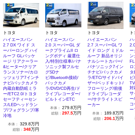
トヨタ
トヨタ
トヨタ
ト
ハイエースバン
ハイエースバン
ハイエースバン
ハ
2.7 DX ワイド ス
2.0 スーパーGL ダ
2.7 スーパーGL ワ
2
ーパーロング ハイ
ークプライムII ロ
イド ロング ミドル
ー
ルーフ GLパッケ
ングボディ 厳選仕
ルーフ 新品オリジ
ン
ージ リアクーラー
入/特別仕様車/パナ
ナルシートカバー/
F
&ヒーター/クリア
ソニック製フルセ
パナソニック7イン
ロ
ランスソナー/カロ
グSDナ
チナビ/バックカメ
タ
ッツェリア7インチ
ビ/Bluetooth接続/
ラ/ETC/サイドバイ
ビ
ナビ/バックカメラ
バックカメ
ザー/ベッドキット/
TV
対
内蔵自動防眩ミラ
ラ/DVD/CD再生/ド
フローリング/前後
サ
ー/ETC2.0/トヨタ
ライブレコーダー/
ドライブレコーダ
ー
セーフティーセン
ビルトインETC
ー/サテライトスピ
コ
ス/LEDヘッドラン
ーカー
279.8
万円
本体：
ー
プ/フォグランプ/寒
297.5
万円
189.8
万円
総額：
本体：
冷地
206.1
万円
総額：
329.8
万円
本体：
348
万円
総額：