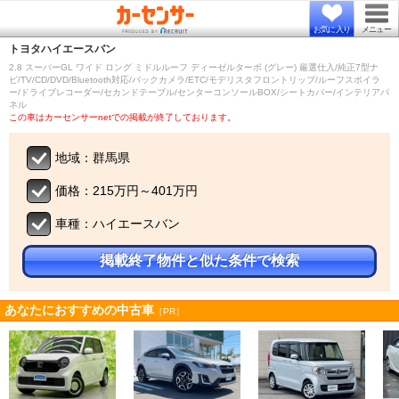
お気に入り
メニュー
トヨタ
ハイエースバン
2.8 スーパーGL ワイド ロング ミドルルーフ ディーゼルターボ (グレー) 厳選仕入/純正7型ナ
ビ/TV/CD/DVD/Bluetooth対応/バックカメラ/ETC/モデリスタフロントリップ/ルーフスポイラ
ー/ドライブレコーダー/セカンドテーブル/センターコンソールBOX/シートカバー/インテリアパ
ネル
この車はカーセンサーnetでの掲載が終了しております。
地域：群馬県
価格：215万円～401万円
車種：ハイエースバン
掲載終了物件と似た条件で検索
あなたにおすすめの中古車
［PR］