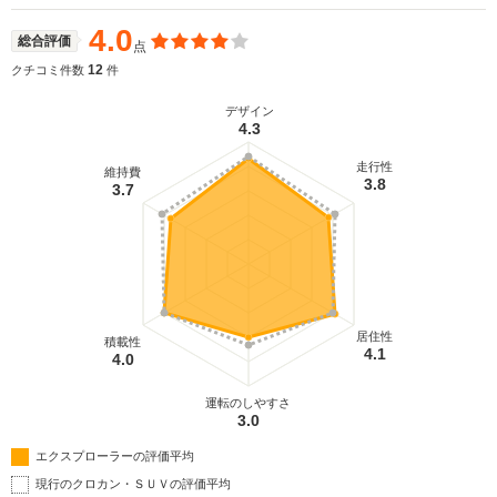
4.0
総合評価
点
12
クチコミ件数
件
デザイン
4.3
走行性
維持費
3.8
3.7
居住性
積載性
4.1
4.0
運転のしやすさ
3.0
エクスプローラーの評価平均
現行のクロカン・ＳＵＶの評価平均