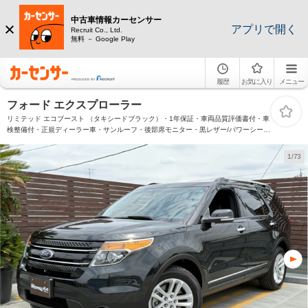
中古車情報カーセンサー
アプリで開く
Recruit Co., Ltd.
無料 － Google Play
履歴
お気に入り
メニュー
フォード エクスプローラー
リミテッド エコブースト （タキシードブラック）・1年保証・車両品質評価書付・車
検整備付・正規ディーラー車・サンルーフ・後部席モニター・黒レザー/パワーシー
ト・ナビ・TV・バック/フロント/サイドカメラ・ETC・BLUETOOTH・電動リヤゲー
ト
1/73