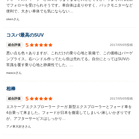
でフォローを受けられそうです。車自体は走りやすく、バックモニターなど
便利で、大きい車体でも気にならない…
okenさん
コスパ最高のSUV
5
総合評価
2017/05/05投稿
悪い点も色々ありますが、これだけの乗り心地と装備で、この価格はバーゲ
ンプライス。右ハンドル作ってたら倍は売れてる。自分にとってはSUVの
常識を覆す乗り心地と静粛性でした。…
mascoさん
相棒
5
総合評価
2017/05/05投稿
エスケープ エクスプローラー クーガ 新型エクスプローラーとフォード車を
4台乗って来ました。フォードが日本を撤退してしまいい淋しいかぎりです
が、アフターサービスはしっかり…
アメ車大好きさん