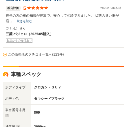
5
総合評価
2025/10/04投稿
担当の方の車の知識が豊富で、安心して相談できました。 状態の良い車が
揃っ…
続きを読む
ごげっぱーさん
三菱 パジェロ（2025/05購入）
お店からの返信あり
この販売店のクチコミ一覧へ(123件)
車種スペック
ボディタイプ
クロカン・ＳＵＶ
ボディ色
タキシードブラック
車台番号末尾
869
排気量
2000cc