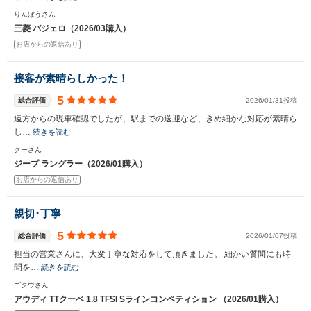
りんぼうさん
三菱 パジェロ（2026/03購入）
お店からの返信あり
接客が素晴らしかった！
5
総合評価
2026/01/31投稿
遠方からの現車確認でしたが、駅までの送迎など、きめ細かな対応が素晴ら
し…
続きを読む
クーさん
ジープ ラングラー（2026/01購入）
お店からの返信あり
親切･丁寧
5
総合評価
2026/01/07投稿
担当の営業さんに、大変丁寧な対応をして頂きました。 細かい質問にも時
間を…
続きを読む
ゴクウさん
アウディ TTクーペ 1.8 TFSI Sラインコンペティション （2026/01購入）