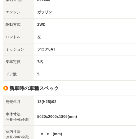
エンジン
ガソリン
駆動方式
2WD
ハンドル
左
ミッション
フロア6AT
乗車定員
7名
ドア数
5
新車時の車種スペック
発売年月
13(H25)/02
車体寸法
5020x2000x1805(mm)
(全長x全幅x全高)
室内寸法
－x－x－(mm)
(全長x全幅x全高)