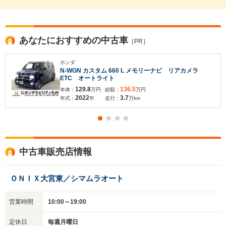
あなたにおすすめの中古車
［PR］
ホンダ
N-WGN カスタム 660 L メモリーナビ リアカメラ
ETC オートライト
129.8
136.5
本体：
万円
総額：
万円
2022
3.7
年式：
年
走行：
万km
中古車販売店情報
ＯＮＩＸ大宮東／シマムラオート
営業時間
10:00～19:00
定休日
毎週月曜日