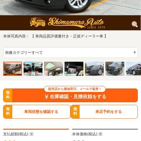
本体写真内容：
【 車両品質評価書付き・正規ディーラー車 】
販売店から最短即日、メールで返答！
無
在庫確認・見積依頼をする
料
無
無
車両状態を確認する
来店予約をする
料
料
支払総額(税込)
本体価格(税込)