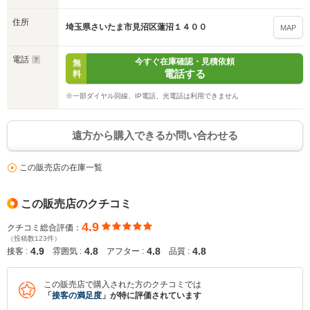
住所
埼玉県さいたま市見沼区蓮沼１４００
MAP
電話
今すぐ在庫確認・見積依頼
無
電話する
料
※一部ダイヤル回線、IP電話、光電話は利用できません
遠方から購入できるか問い合わせる
この販売店の在庫一覧
この販売店のクチコミ
4.9
クチコミ総合評価：
（投稿数123件）
4.9
4.8
4.8
4.8
接客 :
雰囲気 :
アフター :
品質 :
この販売店で購入された方のクチコミでは
「
接客の満足度
」が特に評価されています