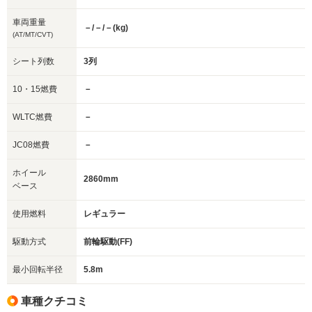
車両重量
－/－/－(kg)
(AT/MT/CVT)
シート列数
3列
10・15燃費
－
WLTC燃費
－
JC08燃費
－
ホイール
2860mm
ベース
使用燃料
レギュラー
駆動方式
前輪駆動(FF)
最小回転半径
5.8m
車種クチコミ