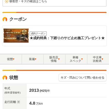
修復歴・キズの確認はこちら
クーポン
成約クーポン
★成約特典：下廻りのサビ止め施工プレゼント★
販売店
車種
中古車
状態
装備
情報
スペック
比較表
状態
キズ・凹みについて問い合わせる
年式
2013
(H25)
年
(初年度登録年)
走行距離
4.8
万km