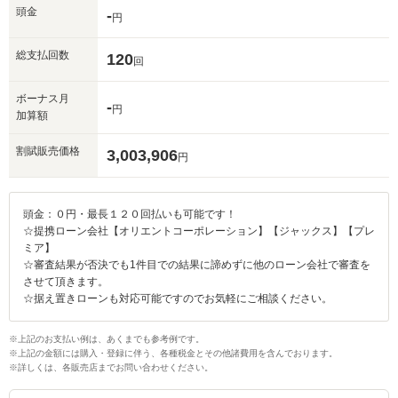
頭金
-
円
総支払回数
120
回
ボーナス月
-
円
加算額
割賦販売価格
3,003,906
円
頭金：０円・最長１２０回払いも可能です！
☆提携ローン会社【オリエントコーポレーション】【ジャックス】【プレ
ミア】
☆審査結果が否決でも1件目での結果に諦めずに他のローン会社で審査を
させて頂きます。
☆据え置きローンも対応可能ですのでお気軽にご相談ください。
※上記のお支払い例は、あくまでも参考例です。
※上記の金額には購入・登録に伴う、各種税金とその他諸費用を含んでおります。
※詳しくは、各販売店までお問い合わせください。