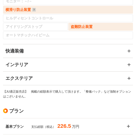
モニター：－/－
横滑り防止装置
ヒルディセントコントロール
アイドリングストップ
盗難防止装置
オートマチックハイビーム
快適装備
インテリア
エクステリア
【JU適正販売店】 掲載の総額表示で購入して頂けます。「整備パック」など強制オプション
はございません。
プラン
226.5
万円
基本プラン
支払総額（税込）