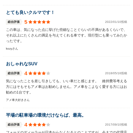
とても良いクルマです！
5
総合評価
2022/01/10投稿
この車は、気になった点に挙げた些細なことぐらいの不満があるくらいで、
それ以上にたくさんの満足を与えてくれる車です。現行型にも乗ってみたか
ったです。
kozyさん
おしゃれなSUV
4
総合評価
2018/05/16投稿
気になったことを差し引きしても、いい車だと感じます。 維持費等考える
方にはそもそもアメ車はお勧めしません。アメ車をこよなく愛する方にはお
勧めの1台です。
アメ車大好きさん
平場の駐車場の環境だけならば、最高。
4
総合評価
2017/09/10投稿
フォードのディーラーが日本からなくなるとのことですが、今までの代理店