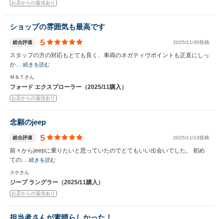
お店からの返信あり
ショップの雰囲気も最高です
5
総合評価
2025/11/30投稿
スタッフの方の対応もとても良く、車両のネガティヴポイントも正直にしっ
か…
続きを読む
Ｍ＆Ｔさん
フォード エクスプローラー（2025/11購入）
お店からの返信あり
念願のjeep
5
総合評価
2025/11/13投稿
前々からjeepに乗りたいと思っていたのでとてもいい出会いでした。 初め
ての…
続きを読む
スケさん
ジープ ラングラー（2025/11購入）
お店からの返信あり
担当者さんが素晴らしかった！