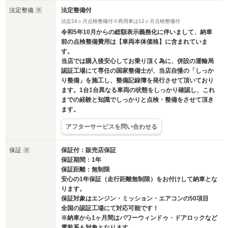
法定整備
法定整備付
法定24ヶ月点検整備付※商用車は12ヶ月点検整備付
令和5年10月からの総額表示義務化に伴いまして、納車
前の点検整備費用は【車両本体価格】に含まれていま
す。
当店では購入後安心してお乗り頂く為に、併設の運輸局
認証工場にて専任の国家整備士が、当店自慢の「しっか
り整備」を施工し、整備記録簿を発行させて頂いており
ます。1台1台異なる車両の状態をしっかり確認し、これ
までの経験と知識でしっかりと点検・整備をさせて頂き
ます。
アフターサービスを問い合わせる
保証
保証付：販売店保証
保証期間：1年
保証距離：無制限
安心の1年保証（走行距離無制限）をお付けして納車とな
ります。
保証対象はエンジン・ミッション・エアコンの50項目
全国の認証工場にて対応可能です！
※納車から1ヶ月間はパワーウィンドゥ・ドアロックなど
電装系も対象となります。