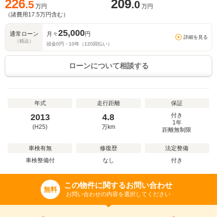
226
209
.5
.0
万円
万円
（諸費用
17.5
万円含む）
25,000
通常ローン
月々
円
詳細を見る
（税込）
頭金
0
円・
10
年（
120
回払い）
ローンについて相談する
年式
走行距離
保証
付き
2013
4.8
1年
(H25)
万
km
距離無制限
車検有無
修復歴
法定整備
車検整備付
なし
付き
この物件に関するお問い合わせ
無料
お問い合わせの内容を選択してください