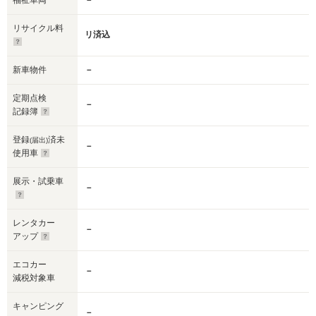
福祉車両
－
リサイクル料
リ済込
新車物件
－
定期点検
－
記録簿
登録
済未
(届出)
－
使用車
展示・試乗車
－
レンタカー
－
アップ
エコカー
－
減税対象車
キャンピング
－