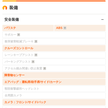
装備
安全装備
パワステ
ABS
サポカー
衝突被害軽減ブレーキ
クルーズコントロール
レーンキープアシスト
パーキングアシスト
アクセル踏み間違い防止装置
障害物センサー
エアバッグ：運転席/助手席/サイド/カーテン
頸部衝撃緩和ヘッドレスト
全周囲カメラ
カメラ：フロント/サイド/バック