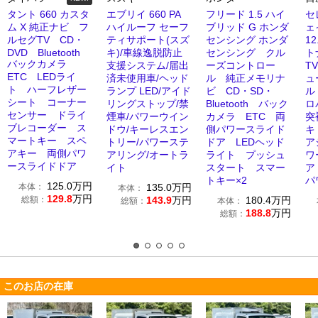
タント 660 カスタ
エブリイ 660 PA
フリード 1.5 ハイ
セ
ム X 純正ナビ フ
ハイルーフ セーフ
ブリッド G ホンダ
ェ
ルセグTV CD・
ティサポート(スズ
センシング ホンダ
1
DVD Bluetooth
キ)/車線逸脱防止
センシング クル
ト
バックカメラ
支援システム/届出
ーズコントロー
T
ETC LEDライ
済未使用車/ヘッド
ル 純正メモリナ
ュ
ト ハーフレザー
ランプ LED/アイド
ビ CD・SD・
ル
シート コーナー
リングストップ/禁
Bluetooth バック
ロ
センサー ドライ
煙車/パワーウイン
カメラ ETC 両
突
ブレコーダー ス
ドウ/キーレスエン
側パワースライド
キ
マートキー スペ
トリー/パワーステ
ドア LEDヘッド
ア
アキー 両側パワ
アリング/オートラ
ライト プッシュ
ワ
ースライドドア
イト
スタート スマー
ア
トキー×2
パ
125.0
万円
本体：
135.0
万円
本体：
129.8
万円
総額：
143.9
万円
180.4
万円
総額：
本体：
188.8
万円
総額：
このお店の在庫