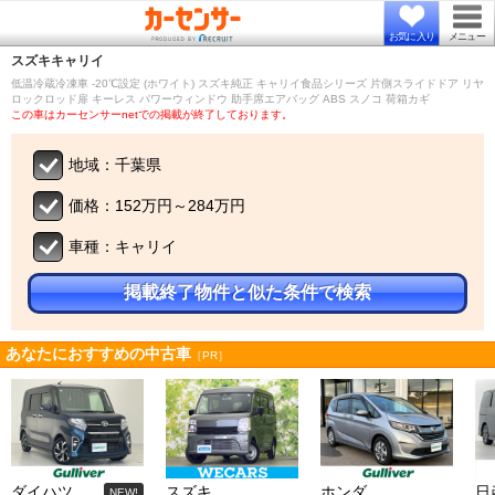
お気に入り
メニュー
スズキ
キャリイ
低温冷蔵冷凍車 -20℃設定 (ホワイト) スズキ純正 キャリイ食品シリーズ 片側スライドドア リヤ
ロックロッド扉 キーレス パワーウィンドウ 助手席エアバッグ ABS スノコ 荷箱カギ
この車はカーセンサーnetでの掲載が終了しております。
地域：千葉県
価格：152万円～284万円
車種：キャリイ
掲載終了物件と似た条件で検索
あなたにおすすめの中古車
［PR］
ダイハツ
スズキ
ホンダ
日
NEW!