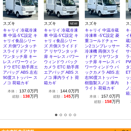
スズキ
スズキ
スズキ
ス
NEW!
キャリイ 冷蔵冷凍
キャリイ 冷蔵冷凍
キャリイ 中温冷蔵
キ
車 中温-5℃設定 キ
車 中温-5℃設定 キ
冷凍車 -5℃設定 菱
イ
ャリイ食品シリー
ャリィ食品シリー
重コールドチェー
蔵
ズ 片側ワンタッチ
ズ 片側スライドド
ン2コンプレッサー
不
スライドドア リヤ
ア リヤワンタッチ
冷凍機 両側スライ
サ
ワンタッチ扉 キー
扉 キーレス パワー
ドドア リヤワンタ
ラ
レス パワーウィン
ウィンドウ バック
ッチ扉 キーレス パ
P
ドウ ETC 助手席エ
カメラ ETC 助手席
ワーウィンドウ バ
タ
アバッグ ABS 左右
エアバッグ ABS ス
ックカメラ ABS 左
E
90度ストッパー ス
ノコ 庫内ライト 荷
右90度ストッパー
ッ
ノコ 荷箱カギ
箱カギ
樹脂製スノコ 庫内
ト
ライト 荷箱カギ
ノ
137.0
万円
144.0
万円
本体：
本体：
箱
138
万円
145
万円
157.0
万円
総額：
総額：
本体：
158
万円
総額：