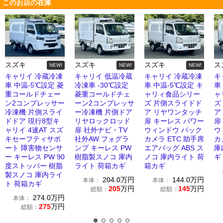
このお店の在庫
スズキ
スズキ
スズキ
ス
NEW!
NEW!
NEW!
キャリイ 冷蔵冷凍
キャリイ 低温冷蔵
キャリイ 冷蔵冷凍
キ
車 中温-5℃設定 菱
冷凍車 -30℃設定
車 中温-5℃設定 キ
車
重コールドチェー
菱重コールドチェ
ャリィ食品シリー
ャ
ン2コンプレッサー
ーン2コンプレッサ
ズ 片側スライドド
ズ
冷凍機 片側スライ
ー冷凍機 片側ドア
ア リヤワンタッチ
ア
ドドア 現行8型キ
リヤロックロッド
扉 キーレス パワー
扉
ャリイ 4速AT スズ
扉 社外ナビ・TV
ウィンドウ バック
ウ
キセーフティサポ
社外AW フォグラ
カメラ ETC 助手席
カ
ート 障害物センサ
ンプ キーレス PW
エアバッグ ABS ス
庫
ー キーレス PW 90
樹脂製スノコ 庫内
ノコ 庫内ライト 荷
ギ
度ストッパー 樹脂
ライト 荷箱カギ
箱カギ
製スノコ 庫内ライ
204.0
万円
144.0
万円
本体：
本体：
ト 荷箱カギ
205
万円
145
万円
総額：
総額：
274.0
万円
本体：
275
万円
総額：