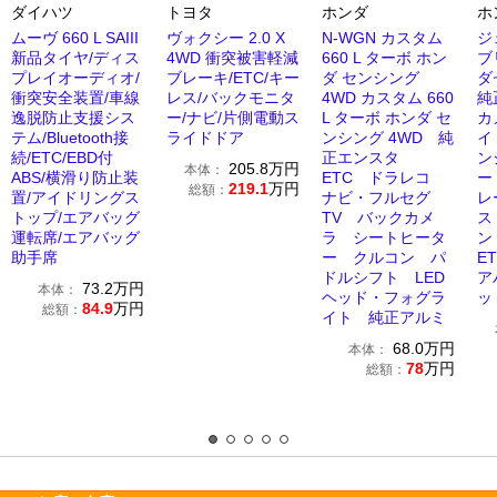
ダイハツ
トヨタ
ホンダ
ホ
ムーヴ 660 L SAIII
ヴォクシー 2.0 X
N-WGN カスタム
ジ
新品タイヤ/ディス
4WD 衝突被害軽減
660 L ターボ ホン
ブ
プレイオーディオ/
ブレーキ/ETC/キー
ダ センシング
ダ
衝突安全装置/車線
レス/バックモニタ
4WD カスタム 660
純
逸脱防止支援シス
ー/ナビ/片側電動ス
L ターボ ホンダ セ
カ
テム/Bluetooth接
ライドドア
ンシング 4WD 純
イ
続/ETC/EBD付
正エンスタ
ン
205.8
万円
本体：
ABS/横滑り防止装
ETC ドラレコ
ー
219.1
万円
総額：
置/アイドリングス
ナビ・フルセグ
レ
トップ/エアバッグ
TV バックカメ
ス
運転席/エアバッグ
ラ シートヒータ
ン
助手席
ー クルコン パ
E
ドルシフト LED
ア
73.2
万円
本体：
ヘッド・フォグラ
ッ
84.9
万円
総額：
イト 純正アルミ
68.0
万円
本体：
78
万円
総額：