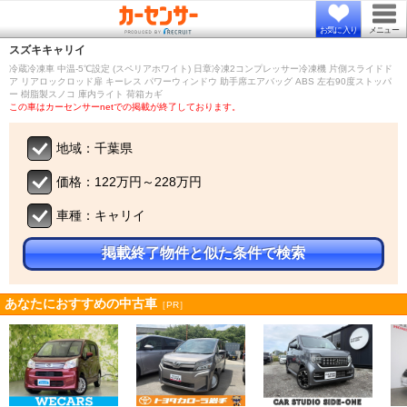
お気に入り
メニュー
スズキ
キャリイ
冷蔵冷凍車 中温-5℃設定 (スペリアホワイト) 日章冷凍2コンプレッサー冷凍機 片側スライドド
ア リアロックロッド扉 キーレス パワーウィンドウ 助手席エアバッグ ABS 左右90度ストッパ
ー 樹脂製スノコ 庫内ライト 荷箱カギ
この車はカーセンサーnetでの掲載が終了しております。
地域：千葉県
価格：122万円～228万円
車種：キャリイ
掲載終了物件と似た条件で検索
あなたにおすすめの中古車
［PR］