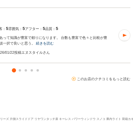
5
5
5
5
客：
雰囲気：
アフター：
品質：
あって知識が豊富で頼りになります。 台数も豊富で色々と比較が豊
談一択で良いと思う。
続きを読む
026/01/22投稿
エヌスタイルさん
このお店のクチコミをもっと読む
シリーズ 片側スライドドア リヤワンタッチ扉 キーレス パワーウィンドウ スノコ 庫内ライト 荷