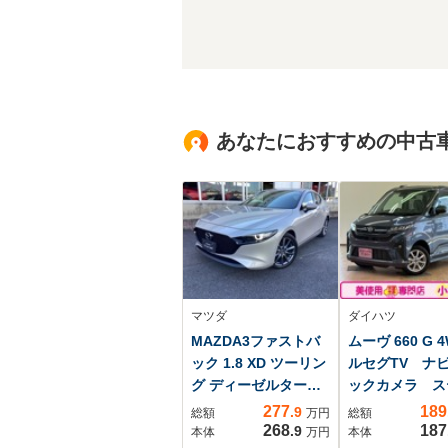
あなたにおすすめの中古
マツダ
ダイハツ
MAZDA3ファストバ
ムーヴ 660 G 
ック 1.8 XD ツーリン
ルセグTV ナ
グ ディーゼルターボ
ックカメラ ス
エアバック ABS
ン クルコン 
277
189
.9
総額
万円
総額
マツダコネクト ナ
パワースライド
268
187
.9
本体
万円
本体