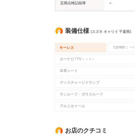
定期点検記録簿
－
装備仕様
(スズキ キャリイ 千葉県)
CD/MD：－/
キーレス
カーナビ / TV：－ / －
本革シート
ディスチャージドランプ
サンルーフ・ガラスルーフ
アルミホイール
お店のクチコミ