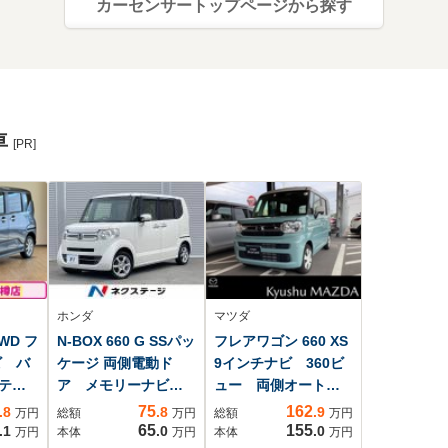
カーセンサートップページから探す
車
[PR]
ホンダ
マツダ
4WD フ
N-BOX 660 G SSパッ
フレアワゴン 660 XS
ビ バ
ケージ 両側電動ド
9インチナビ 360ビ
テコ
ア メモリーナビ
ュー 両側オートス
両側
バックカメラ 禁煙
ライド ETC
75
162
.8
.8
.9
万円
総額
万円
総額
万円
ド
車 スマートキー
65
155
.1
.0
.0
万円
本体
万円
本体
万円