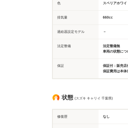
色
スペリアホワイ
排気量
660cc
過給器設定モデル
－
法定整備
法定整備無
車両の状態につ
保証
保証付：販売店保
保証費用は本体
状態
(スズキ キャリイ 千葉県)
修復歴
なし