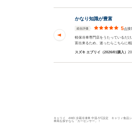
かなり知識が豊富
5
接
総合評価
点
だけでも100台以上
軽保冷車専門店をうたっているだけ
む
富出来るため、迷ったらこちらに相
トミさん
スズキ エブリイ（2026/01購入）
2
キャリイ 4WD 冷蔵冷凍車 中温-5℃設定 キャリィ食品
車両を探すなら「カーセンサー」！