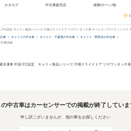
カタログ
中古車販売店
保険/ローン/他
中温-5℃設定 キャリィ食品シリーズ 片側スライドドア リヤワンタッチ扉 キーレス パワーウィンドウ 
古車
キャリイの中古車
キャリイ・千葉県の中古車
キャリイ・野田市の中古車
中古車詳細
冷蔵冷凍車 中温-5℃設定 キャリィ食品シリーズ 片側スライドドア リヤワンタッチ扉
この中古車はカーセンサーでの掲載が終了していま
申し訳ございませんが、他の車をお探しください