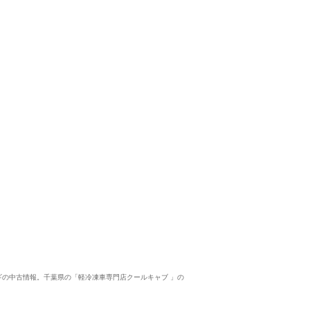
軽冷凍車買うならクールキャブ
5
5
5
5
接客：
雰囲気：
アフター：
品質：
総合評価
点
ネット検索した時に探している車種がなかったので横浜や埼玉の店を周
家から1番近いクールキャブさんに来たらベストな車がありました。初
スズキ キャリイ（2024/10購入）
2024/12/02投稿
サワダさん
箱カギの中古情報。千葉県の「軽冷凍車専門店クールキャブ 」の