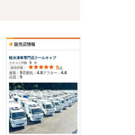
販売店情報
軽冷凍車専門店クールキャブ
5
クチコミ件数
件
5
総合評価
点
5
4.8
4.6
接客：
雰囲気：
アフター：
5
品質：