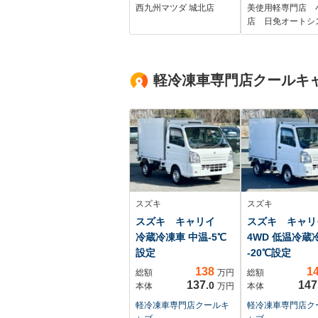
ビ フルセグTV
ア 衝突軽減ブ
西九州マツダ 城北店
美使用軽専門店 
360°ビューモニタ
キ 横滑り防止
店 日免オートシ
ー BOSEサウンド
純正ドライブレコー
ダー前後タイプ
軽冷凍車専門店クールキ
ETC
スズキ
スズキ
スズキ キャリイ
スズキ キャ
冷蔵冷凍車 中温-5℃
4WD 低温冷蔵
設定
-20℃設定
138
1
総額
万円
総額
137
147
.0
本体
万円
本体
軽冷凍車専門店クールキ
軽冷凍車専門店ク