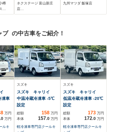
レー
HIDヘッド ビルトイ
小樽
ネクステージ 富山新庄
九州マツダ 飯塚店
ンETC オートライ
ス…
店…
ト オートエアコ
ン Bluetooth
CD DVD再生 フル
ャブ の中古車をご紹介！
セグ
スズキ
スズキ
リイ
スズキ キャリイ
スズキ キャリイ
冷凍車
中温冷蔵冷凍車 -5℃
低温冷蔵冷凍車 -20℃
設定
設定
48
158
173
万円
総額
万円
総額
万円
157
172
.0
.0
.0
万円
本体
万円
本体
万円
ールキ
軽冷凍車専門店クールキ
軽冷凍車専門店クールキ