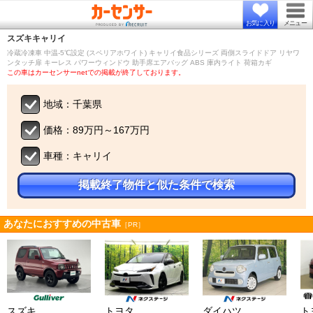
お気に入り
メニュー
スズキ
キャリイ
冷蔵冷凍車 中温-5℃設定 (スペリアホワイト) キャリイ食品シリーズ 両側スライドドア リヤワ
ンタッチ扉 キーレス パワーウィンドウ 助手席エアバッグ ABS 庫内ライト 荷箱カギ
この車はカーセンサーnetでの掲載が終了しております。
地域：千葉県
価格：89万円～167万円
車種：キャリイ
掲載終了物件と似た条件で検索
あなたにおすすめの中古車
［PR］
スズキ
トヨタ
ダイハツ
ト