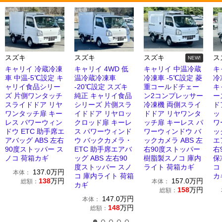
スズキ
スズキ
スズキ
ス
NEW!
キャリイ 冷蔵冷凍
キャリイ 4WD 低
キャリイ 中温冷蔵
キ
車 中温-5℃設定 キ
温冷蔵冷凍車
冷凍車 -5℃設定 菱
冷
ャリイ食品シリー
-20℃設定 スズキ
重コールドチェー
キ
ズ 片側ワンタッチ
純正 キャリイ食品
ン2コンプレッサー
ー
スライドドア リヤ
シリーズ 片側スラ
冷凍機 両側スライ
ド
ワンタッチ扉 キー
イドドア リヤロッ
ドドア リヤワンタ
ッ
レス パワーウィン
クロッド扉 キーレ
ッチ扉 キーレス パ
ワ
ドウ ETC 助手席エ
ス パワーウィンド
ワーウィンドウ バ
ッ
アバッグ ABS 左右
ウ バックカメラ・
ックカメラ ABS 左
エ
90度ストッパー ス
ETC 助手席エアバ
右90度ストッパー
右
ノコ 荷箱カギ
ッグ ABS 左右90
樹脂製スノコ 庫内
保
度ストッパー スノ
ライト 荷箱カギ
コ
137.0
万円
本体：
コ 庫内ライト 荷箱
カ
138
万円
157.0
万円
総額：
本体：
カギ
158
万円
総額：
147.0
万円
本体：
148
万円
総額：