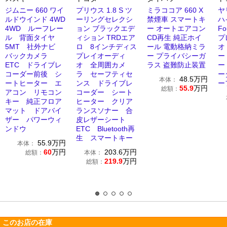
ジムニー 660 ワイ
プリウス 1.8 S ツ
ミラココア 660 X
ヤ
ルドウインド 4WD
ーリングセレクシ
禁煙車 スマートキ
ハ
4WD ルーフレー
ョン ブラックエデ
ー オートエアコン
F
ル 背面タイヤ
ィション TRDエア
CD再生 純正ホイ
プ
5MT 社外ナビ
ロ 8インチディス
ール 電動格納ミラ
オ
バックカメラ
プレイオーディ
ー プライバシーガ
ー
ETC ドライブレ
オ 全周囲カメ
ラス 盗難防止装置
ー
コーダー前後 シ
ラ セーフティセ
ー
48.5
万円
本体：
ートヒーター エ
ンス ドライブレ
ー
55.9
万円
総額：
アコン リモコン
コーダー シート
キー 純正フロア
ヒーター クリア
マット ドアバイ
ランスソナー 合
ザー パワーウィ
皮レザーシート
ンドウ
ETC Bluetooth再
生 スマートキー
55.9
万円
本体：
60
万円
203.6
万円
総額：
本体：
219.9
万円
総額：
このお店の在庫