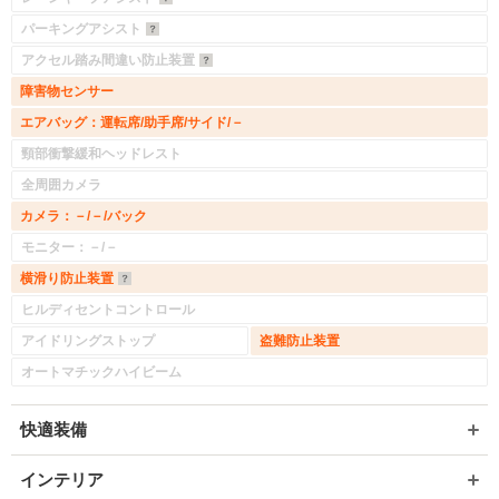
パーキングアシスト
アクセル踏み間違い防止装置
障害物センサー
エアバッグ：運転席/助手席/サイド/－
頸部衝撃緩和ヘッドレスト
全周囲カメラ
カメラ：－/－/バック
モニター：－/－
横滑り防止装置
ヒルディセントコントロール
アイドリングストップ
盗難防止装置
オートマチックハイビーム
快適装備
インテリア