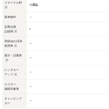
リサイクル料
リ済込
新車物件
－
定期点検
○
記録簿
登録
済未
(届出)
－
使用車
展示・試乗車
－
レンタカー
－
アップ
エコカー
－
減税対象車
キャンピング
－
カー