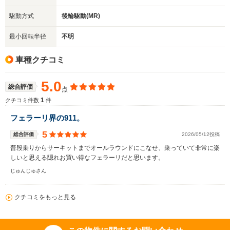
駆動方式
後輪駆動(MR)
最小回転半径
不明
車種クチコミ
5.0
総合評価
点
1
クチコミ件数
件
フェラーリ界の911。
5
総合評価
2026/05/12投稿
普段乗りからサーキットまでオールラウンドにこなせ、乗っていて非常に楽
しいと思える隠れお買い得なフェラーリだと思います。
じゅんじゅさん
クチコミをもっと見る