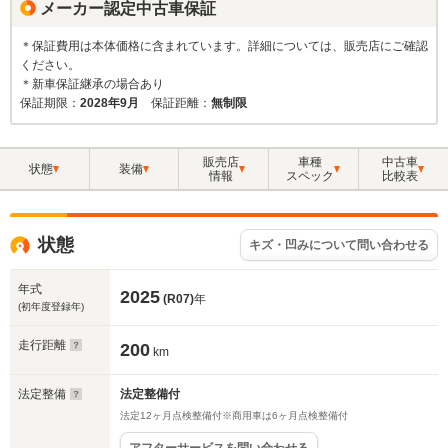
メーカー認定中古車保証
＊保証費用は本体価格に含まれています。詳細については、販売店にご確認
ください。
＊新車保証継承の場合あり
保証期限：
2028年9月
保証距離：
無制限
販売店
車種
中古車
状態
装備
情報
スペック
比較表
状態
キズ・凹みについて問い合わせる
年式
2025
(R07)
年
(初年度登録年)
走行距離
200
km
法定整備
法定整備付
法定12ヶ月点検整備付※商用車は6ヶ月点検整備付