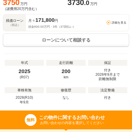
3750
3730
.0
万円
万円
（諸費用
20
万円含む）
171,800
残価ローン
月々
円
詳細を見る
（税込）
頭金
600.00
万円・
3
年（
37
回払い）
ローンについて相談する
年式
走行距離
保証
付き
2025
200
2028年9月まで
(R07)
km
距離無制限
車検有無
修復歴
法定整備
2028(R10)
なし
付き
年
9
月
この物件に関するお問い合わせ
無料
お問い合わせの内容を選択してください