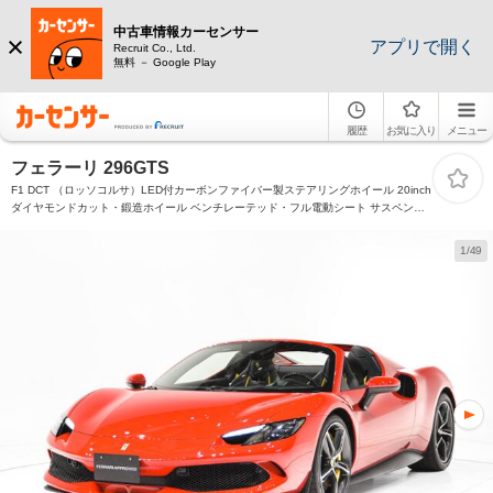
中古車情報カーセンサー
アプリで開く
Recruit Co., Ltd.
無料 － Google Play
履歴
お気に入り
メニュー
フェラーリ 296GTS
F1 DCT （ロッソコルサ）LED付カーボンファイバー製ステアリングホイール 20inch
ダイヤモンドカット・鍛造ホイール ベンチレーテッド・フル電動シート サスペンシ
ョンリフター カーボンファイバー製ダッシュボード
1/49