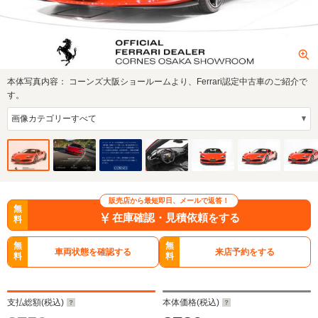
本体写真内容：
コーンズ大阪ショールームより、Ferrari認定中古車のご紹介で
す。
販売店から最短即日、メールで返答！
無
在庫確認・見積依頼をする
料
無
無
車両状態を確認する
来店予約をする
料
料
支払総額(税込)
本体価格(税込)