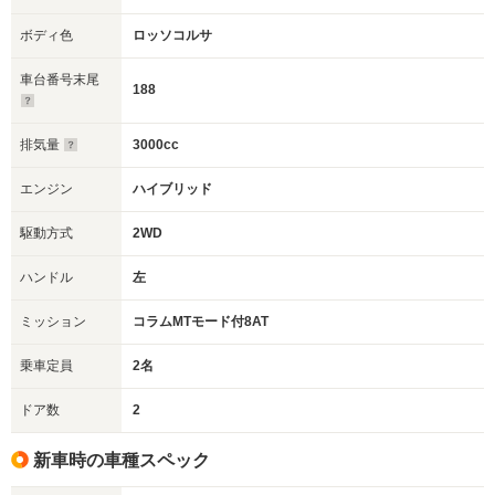
ボディ色
ロッソコルサ
車台番号末尾
188
排気量
3000cc
エンジン
ハイブリッド
駆動方式
2WD
ハンドル
左
ミッション
コラムMTモード付8AT
乗車定員
2名
ドア数
2
新車時の車種スペック