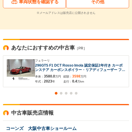
車両状態を確認する
その他
※メールアドレスは販売店に公開されません
あなたにおすすめの中古車
［PR］
フェラーリ
296GTS F1 DCT Rosso Imola 認定保証2年付き カーボ
ンステア カーボンスポイラー・リアディフューザー フロ
ントレーダー ネックウォーマー ブラックキャリパー サ
3580.0
3598
本体：
万円
総額：
万円
スペンションリフター プレミアムHIFIシステム
2023
0.4
年式：
年
走行：
万km
中古車販売店情報
コーンズ 大阪中古車ショールーム