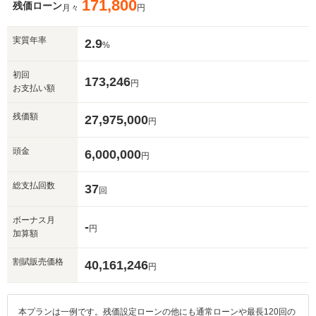
171,800
残価ローン
月々
円
実質年率
2.9
%
初回
173,246
円
お支払い額
残価額
27,975,000
円
頭金
6,000,000
円
総支払回数
37
回
ボーナス月
-
円
加算額
割賦販売価格
40,161,246
円
本プランは一例です。残価設定ローンの他にも通常ローンや最長120回の