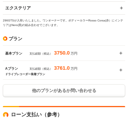
エクステリア
入力途中の情報を保存しますか？
296GTSが入荷いたしました。ワンオーナーです。ボディーカラーRosso Corsa(赤）にインテ
リアはNero(黒)の組み合わせでございます。
※次回問い合わせをする際に自動入力されます
※保存された情報は
90
日で破棄されます
プラン
いいえ
はい
3750.0
万円
基本プラン
支払総額（税込）
3761.0
万円
Aプラン
支払総額（税込）
ドライブレコーダー装着プラン
他のプランがあるか問い合わせる
ローン支払い（参考）