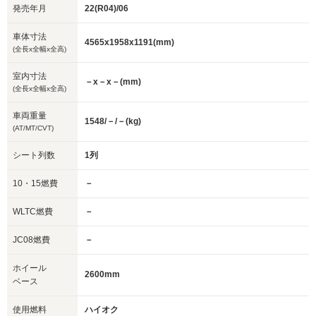
発売年月
22(R04)/06
車体寸法
4565x1958x1191(mm)
(全長x全幅x全高)
室内寸法
－x－x－(mm)
(全長x全幅x全高)
車両重量
1548/－/－(kg)
(AT/MT/CVT)
シート列数
1列
10・15燃費
－
WLTC燃費
－
JC08燃費
－
ホイール
2600mm
ベース
使用燃料
ハイオク