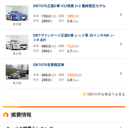
DB7GTA正規D車 V12気筒 2+2 最終限定モデル
本体：
730.0
総額：
765
万円
万円
年式：
2003
走行：
3.4
年
万km
東京都
DB7ヴァンテージ正規D車 レッド革 18インチAW シ-
トH 右H
本体：
680.0
総額：
712
万円
万円
年式：
2001
走行：
1.7
年
万km
東京都
DB7GTA世界限定車
本体：
695.0
総額：
720.6
万円
万円
年式：
2003
走行：
1.8
年
万km
東京都
DB7の中古車全てを見る
燃費情報