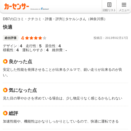
比較リスト
メニュー
DB7の口コミ・クチコミ・評価・評判 | タケルンさん（神奈川県）
快適
4
総合評価
投稿日：
2013
年
02
月
17
日
4
5
4
デザイン :
走行性 :
居住性 :
4
4
-
積載性 :
運転しやすさ :
維持費 :
良かった点
安定した性能を発揮させることが出来るクルマで、鋭い走りが出来るのが良
い。
気になった点
見た目の華やかさを求めている場合は、少し物足りなく感じるかもしれない
総評
加速性能や、機能性はかなりしっかりとしているので、快適に運転できる