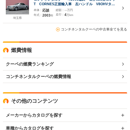
T CORNES正規輸入車 左ハンドル V8OHVター
ボ6.75L 記録簿付属 ワイドボディ 18AW マト
本体：
応談
総額：
---万円
リックスグリル コノリーレザーシート センター7
走行：
4
年式：
2003
万km
年
連メーター HDDナビ 地デジ バックカメラ
埼玉県
コンチネンタルクーペの中古車全てを見る
燃費情報
クーペの燃費ランキング
コンチネンタルクーペの燃費情報
その他のコンテンツ
メーカーからカタログを探す
車種からカタログを探す