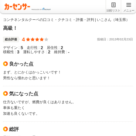
比較リスト
メニュー
コンチネンタルクーペの口コミ・クチコミ・評価・評判 | いこさん（埼玉県）
高級！
4
総合評価
投稿日：
2013
年
02
月
23
日
5
2
2
デザイン :
走行性 :
居住性 :
3
2
-
積載性 :
運転しやすさ :
維持費 :
良かった点
まず、とにかくはかっこいいです！
男性なら憧れかと思います！
気になった点
仕方ないですが、燃費が良くはありません。
車体も重たく
加速も良くないです。
総評