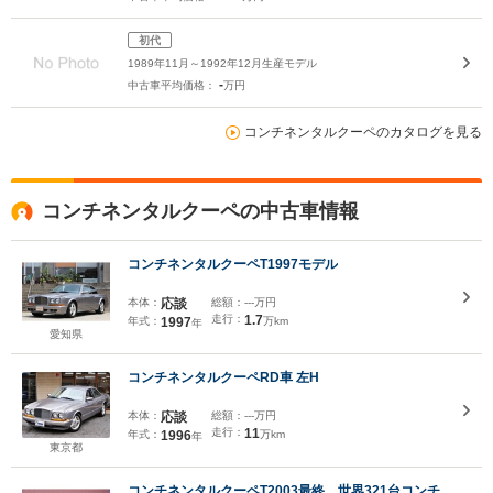
初代
1989年11月～1992年12月生産モデル
-
中古車平均価格：
万円
コンチネンタルクーペのカタログを見る
コンチネンタルクーペの中古車情報
コンチネンタルクーペT1997モデル
本体：
応談
総額：
---万円
走行：
1.7
年式：
1997
万km
年
愛知県
コンチネンタルクーペRD車 左H
本体：
応談
総額：
---万円
走行：
11
年式：
1996
万km
年
東京都
コンチネンタルクーペT2003最終 世界321台コンチ