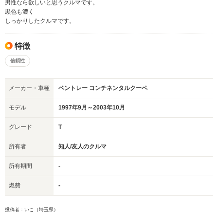
男性なら欲しいと思うクルマです。
黒色も濃く
しっかりしたクルマです。
特徴
信頼性
メーカー・車種
ベントレー コンチネンタルクーペ
モデル
1997年9月～2003年10月
グレード
T
所有者
知人/友人のクルマ
所有期間
-
燃費
-
投稿者：いこ（埼玉県）