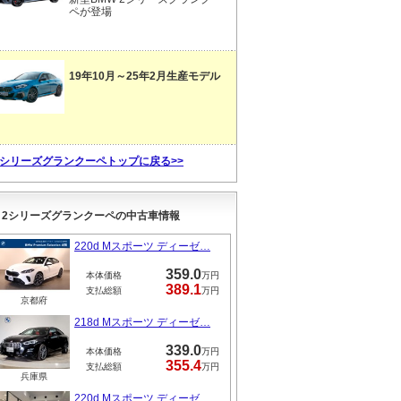
ペが登場
19年10月～25年2月生産モデル
2シリーズグランクーペトップに戻る>>
2シリーズグランクーペの中古車情報
220d Mスポーツ ディーゼ…
359.0
本体価格
万円
389.1
支払総額
万円
京都府
218d Mスポーツ ディーゼ…
339.0
本体価格
万円
355.4
支払総額
万円
兵庫県
220d Mスポーツ ディーゼ…