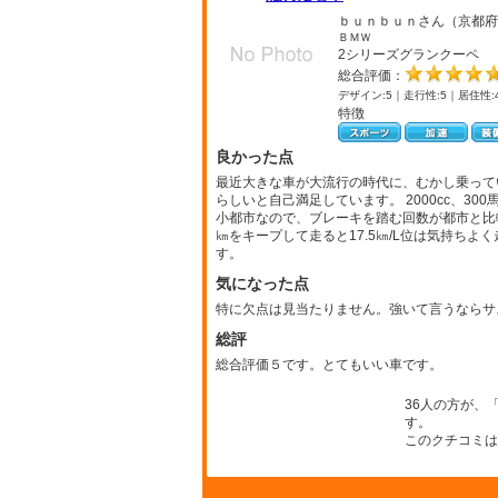
ｂｕｎｂｕｎさん（京都府
ＢＭＷ
2シリーズグランクーペ
総合評価：
デザイン:5｜走行性:5｜居住性:
特徴
良かった点
最近大きな車が大流行の時代に、むかし乗って
らしいと自己満足しています。 2000cc、3
小都市なので、ブレーキを踏む回数が都市と比
㎞をキープして走ると17.5㎞/L位は気持ちよ
す。
気になった点
特に欠点は見当たりません。強いて言うならサ
総評
総合評価５です。とてもいい車です。
36人の方が、
す。
このクチコミは