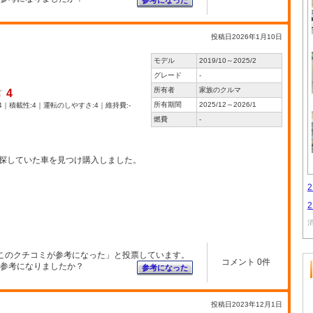
参考になった
投稿日2026年1月10日
モデル
2019/10～2025/2
グレード
-
所有者
家族のクルマ
4
所有期間
2025/12～2026/1
4｜積載性:4｜運転のしやすさ:4｜維持費:-
燃費
-
探していた車を見つけ購入しました。
このクチコミが参考になった」と投票しています。
コメント 0件
参考になりましたか？
参考になった
投稿日2023年12月1日