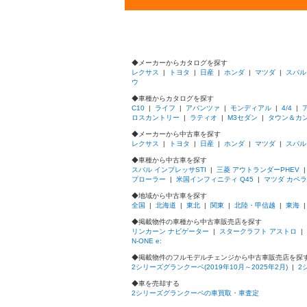
◆メーカーからカタログを探す
レクサス
|
トヨタ
|
日産
|
ホンダ
|
マツダ
|
スバル
ウ
◆車種からカタログを探す
C10
|
ライフ
|
アバンツァ
|
モンディアル
|
4/4
|
ロスカントリー
|
ラティオ
|
M3セダン
|
タウン＆カ
◆メーカーから中古車を探す
レクサス
|
トヨタ
|
日産
|
ホンダ
|
マツダ
|
スバル
◆車種から中古車を探す
スバル インプレッサSTI
|
三菱 アウトランダーPHEV
プローラー
|
米国インフィニティ Q45
|
マツダ カペ
◆地域から中古車を探す
全国
|
北海道
|
東北
|
関東
|
北陸・甲信越
|
東海
◆掲載物件の車種から中古車販売店を探す
リンカーン ナビゲーター
|
スタークラフト アストロ
|
N-ONE e:
◆掲載物件のフルモデルチェンジから中古車販売店を探
2シリーズグランクーペ(2019年10月～2025年2月)
|
2
◆車を売却する
2シリーズグランクーペの車買取・車査定