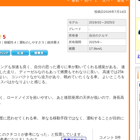
最初
前へ
1
次へ
最後
投稿日2026年7月14日
モデル
2019/10～2025/2
グレード
-
所有者
自分のクルマ
5
所有期間
2025/9～
4｜積載性:4｜運転のしやすさ:5｜維持費:4
燃費
17.9km/L
リングも加速も良く、自分の思った通りに車が動いてくれる感覚がある。 速
た走り。 ディーゼルなのもあって燃費もそれなりに良い。 高速では25k
コよい。 コンパクトながら迫力があり、眺めていたくなる車。 よいところを
コスパはかなりよいと感じる。
く、ロードノイズを拾いやすい。 あと後部座席の天井が低いので、身長高
。
度に思わせてくれる車。 単なる移動手段ではなく、運転することが目的に
このクチコミが参考になった」と投票しています。
コメント 0件
参考になりましたか？