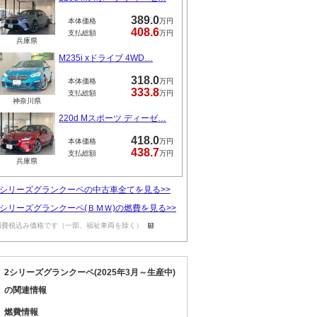
389.0
本体価格
万円
408.6
支払総額
万円
兵庫県
M235i xドライブ 4WD…
318.0
本体価格
万円
333.8
支払総額
万円
神奈川県
220d Mスポーツ ディーゼ…
418.0
本体価格
万円
438.7
支払総額
万円
兵庫県
2シリーズグランクーペの中古車全てを見る>>
2シリーズグランクーペ(ＢＭＷ)の燃費を見る>>
消費税込み価格です（一部、福祉車両を除く）
2シリーズグランクーペ(2025年3月～生産中)
の関連情報
燃費情報