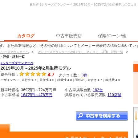
ＢＭＷ 2シリーズグランクーペ 2019年10月～2025年2月生産モデルの口
カタログ
中古車販売店
保険/ローン/他
す。また基本情報など、その他の項目についてもメーカー発表時の情報に基いてい
シリーズグランクーペ
>
2シリーズグランクーペの口コミ・クチコミ・評価・評判一覧
>
コミ・評価・評判一覧
2シリーズグランクーペ
2019年10月～2025年2月生産モデル
4.7
総合評価：
クチコミ数：
3
件
デザイン:5.0｜走行性:4.7｜居住性:4.0｜積載性:4.0｜運転のしやすさ:4.7｜維持費:4.0
新車時価格: 369万円～724万円
中古車掲載台数:
182台
中古車相場:
164万円～478万円
掲載されている販売店数:
110店舗