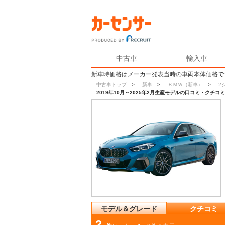
中古車
輸入車
新車時価格はメーカー発表当時の車両本体価格で
中古車トップ
>
新車
>
ＢＭＷ（新車）
>
2
2019年10月～2025年2月生産モデルの口コミ・クチ
モデル＆グレード
クチコミ
3