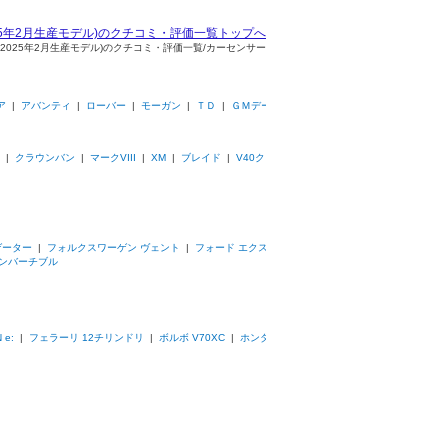
025年2月生産モデル)のクチコミ・評価一覧トップへ
～2025年2月生産モデル)のクチコミ・評価一覧/カーセンサー
ア
|
アバンティ
|
ローバー
|
モーガン
|
ＴＤ
|
ＧＭデー
|
クラウンバン
|
マークVIII
|
XM
|
ブレイド
|
V40ク
ゲーター
|
フォルクスワーゲン ヴェント
|
フォード エクス
コンバーチブル
 e:
|
フェラーリ 12チリンドリ
|
ボルボ V70XC
|
ホンダ