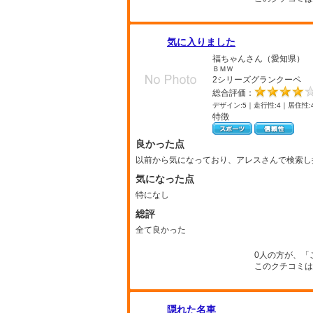
気に入りました
福ちゃんさん（愛知県）
ＢＭＷ
2シリーズグランクーペ
総合評価：
デザイン:5｜走行性:4｜居住性:
特徴
良かった点
以前から気になっており、アレスさんで検索し
気になった点
特になし
総評
全て良かった
0人の方が、「
このクチコミは
隠れた名車