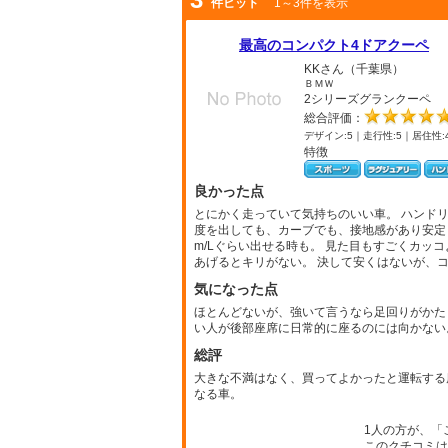
件ヒット
1～3件を表示
最高のコンパクト4ドアクーペ
KKさん（千葉県）
ＢＭＷ
2シリーズグランクーペ
総合評価：
デザイン:5｜走行性:5｜居住性:
特徴
良かった点
とにかく走っていて気持ちのいい車。 ハンド
度を出しても、カーブでも、接地感があり安定し
m/Lぐらい出せる時も。 見た目もすごくカッ
あげるとキリがない。 決して安くはないが、
気になった点
ほとんどないが、強いて言うなら足回りがかた
い人が後部座席に日常的に座るのには向かない
総評
大きな不満はなく、買ってよかったと運転する
なる車。
1人の方が、「
このクチコミは