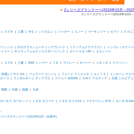
2シリーズグランクーペ(2019年10月～2
2シリーズグランクーペ(2019年10月
|
スズキ
|
三菱
|
ＭＧ
|
シトロエン
|
ジャガー
|
ルノー
|
マーキュリー
|
セアト
|
スカニ
アベンシス
|
CLSクラスシューティングブレーク
|
ミディアムクラスワゴン
|
インプレッサクーペ
ントリー
|
ギャランフォルティススポーツバック
|
ロードスターRF
|
エキシージ
|
スズキ
|
三菱
|
DMC
|
ハマー
|
ＴＤ
|
ライレー
|
ローバー
|
ジネッタ
|
マイバッハ
|
米国レクサス GS
|
フェラーリ エンツォ
|
フォード フィエスタ
|
ルノー 4
|
リンカーン ナビ
ラカーゴ
|
ランボルギーニ ディアブロ
|
プジョー 308SW
|
ＧＭＣ アカディア
|
日産 シルビア
|
関西
|
中国
|
四国
|
九州
ロータス ヨーロッパ
|
トヨタ カリーナ
|
トヨタ セリカXX
|
マクラーレン GTS
|
ホンダ N-VAN
す
シリーズグランクーペ(2025年3月～生産中)