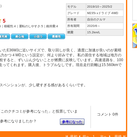
）
モデル
2019/10～2025/2
グレード
M235i xドライブ 4WD
所有者
自分のクルマ
5
所有期間
2020/6～
4｜積載性:4｜運転のしやすさ:5｜維持費:4
燃費
15.2km/L
いたE36M3に近いサイズで、取り回しが良く、適度に加速が良いのが素晴
00馬力かつ４WDという設定が、何より好みです。 私の居住する地域は地方の
較すると、ずいぶん少ないことが燃費に反映しています。高速道路を、100
く走ってくれます。購入後、トラブルなしです。現在走行距離は15.560kmで
スペンションが、少し硬すぎる感があるくらいです。
「このクチコミが参考になった」と投票していま
コメント 0件
参考になりましたか？
参考になった
最初
前へ
1
次へ
最後