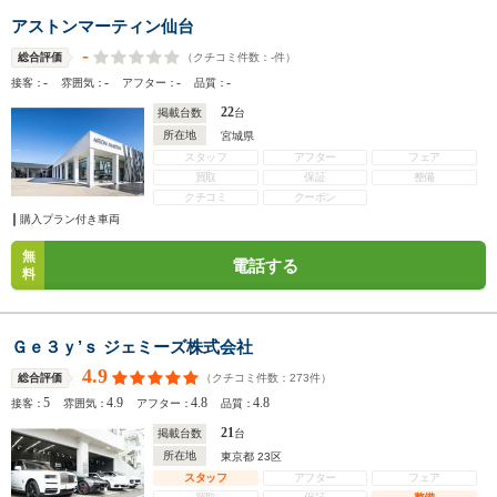
アストンマーティン仙台
-
（クチコミ件数：
-
件）
総合評価
-
-
-
-
接客：
雰囲気：
アフター：
品質：
22
掲載台数
台
所在地
宮城県
スタッフ
アフター
フェア
買取
保証
整備
クチコミ
クーポン
購入プラン付き車両
無
電話する
料
Ｇｅ３ｙ’ｓ ジェミーズ株式会社
4.9
（クチコミ件数：
273
件）
総合評価
5
4.9
4.8
4.8
接客：
雰囲気：
アフター：
品質：
21
掲載台数
台
所在地
東京都 23区
スタッフ
アフター
フェア