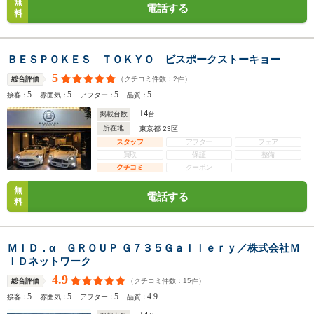
無
電話する
料
ＢＥＳＰＯＫＥＳ ＴＯＫＹＯ ビスポークストーキョー
5
（クチコミ件数：
2
件）
総合評価
5
5
5
5
接客：
雰囲気：
アフター：
品質：
14
掲載台数
台
所在地
東京都 23区
スタッフ
アフター
フェア
買取
保証
整備
クチコミ
クーポン
無
電話する
料
ＭＩＤ．α ＧＲＯＵＰ Ｇ７３５Ｇａｌｌｅｒｙ／株式会社Ｍ
ＩＤネットワーク
4.9
（クチコミ件数：
15
件）
総合評価
5
5
5
4.9
接客：
雰囲気：
アフター：
品質：