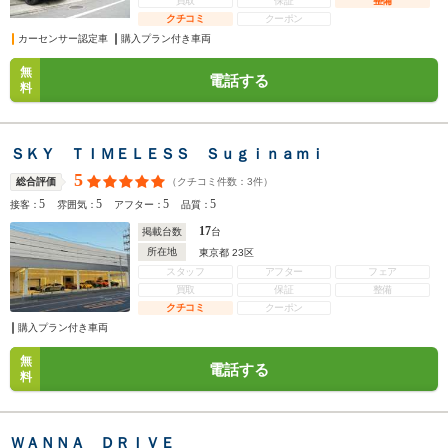
買取
保証
整備
クチコミ
クーポン
カーセンサー認定車
購入プラン付き車両
無
電話する
料
ＳＫＹ ＴＩＭＥＬＥＳＳ Ｓｕｇｉｎａｍｉ
5
（クチコミ件数：
3
件）
総合評価
5
5
5
5
接客：
雰囲気：
アフター：
品質：
17
掲載台数
台
所在地
東京都 23区
スタッフ
アフター
フェア
買取
保証
整備
クチコミ
クーポン
購入プラン付き車両
無
電話する
料
ＷＡＮＮＡ ＤＲＩＶＥ