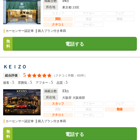
14
掲載台数
台
所在地
東京都 23区
スタッフ
アフター
フェア
買取
保証
整備
クチコミ
クーポン
カーセンサー認定車
購入プラン付き車両
無
電話する
料
ＫＥＩＺＯ
5
（クチコミ件数：
60
件）
総合評価
5
5
5
5
接客：
雰囲気：
アフター：
品質：
13
掲載台数
台
所在地
大阪府 大阪南部
スタッフ
アフター
フェア
買取
保証
整備
クチコミ
クーポン
カーセンサー認定車
購入プラン付き車両
無
電話する
料