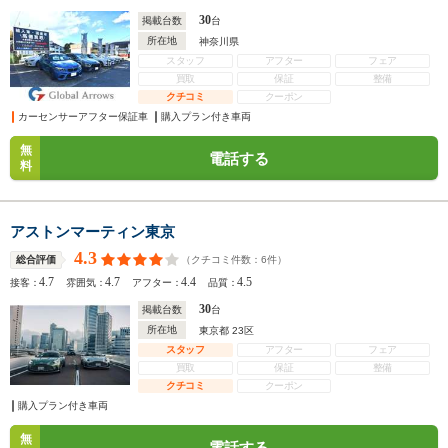
30
掲載台数
台
所在地
神奈川県
スタッフ
アフター
フェア
買取
保証
整備
クチコミ
クーポン
カーセンサーアフター保証車
購入プラン付き車両
無
電話する
料
アストンマーティン東京
4.3
（クチコミ件数：
6
件）
総合評価
4.7
4.7
4.4
4.5
接客：
雰囲気：
アフター：
品質：
30
掲載台数
台
所在地
東京都 23区
スタッフ
アフター
フェア
買取
保証
整備
クチコミ
クーポン
購入プラン付き車両
無
電話する