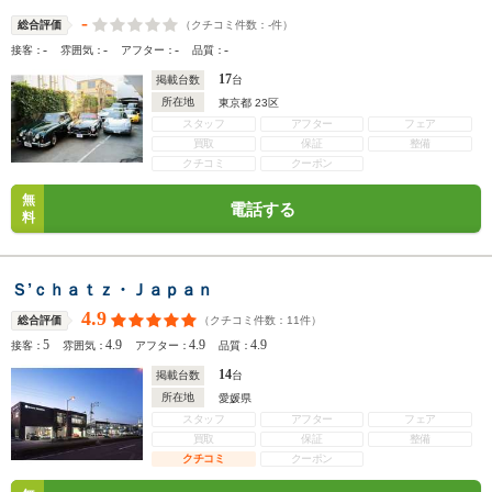
-
（クチコミ件数：
-
件）
総合評価
-
-
-
-
接客：
雰囲気：
アフター：
品質：
17
掲載台数
台
所在地
東京都 23区
スタッフ
アフター
フェア
買取
保証
整備
クチコミ
クーポン
無
電話する
料
Ｓ’ｃｈａｔｚ・Ｊａｐａｎ
4.9
（クチコミ件数：
11
件）
総合評価
5
4.9
4.9
4.9
接客：
雰囲気：
アフター：
品質：
14
掲載台数
台
所在地
愛媛県
スタッフ
アフター
フェア
買取
保証
整備
クチコミ
クーポン