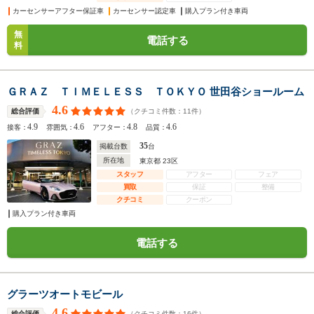
カーセンサーアフター保証車
カーセンサー認定車
購入プラン付き車両
無
電話する
料
ＧＲＡＺ ＴＩＭＥＬＥＳＳ ＴＯＫＹＯ 世田谷ショールーム
4.6
（クチコミ件数：
11
件）
総合評価
4.9
4.6
4.8
4.6
接客：
雰囲気：
アフター：
品質：
35
掲載台数
台
所在地
東京都 23区
スタッフ
アフター
フェア
買取
保証
整備
クチコミ
クーポン
購入プラン付き車両
電話する
グラーツオートモビール
4.6
（クチコミ件数：
16
件）
総合評価