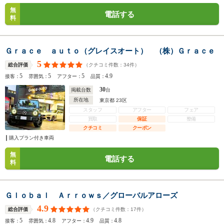
無
電話する
料
Ｇｒａｃｅ ａｕｔｏ（グレイスオート） （株）Ｇｒａｃｅ
5
（クチコミ件数：
34
件）
総合評価
5
5
5
4.9
接客：
雰囲気：
アフター：
品質：
30
掲載台数
台
所在地
東京都 23区
スタッフ
アフター
フェア
買取
保証
整備
クチコミ
クーポン
購入プラン付き車両
無
電話する
料
Ｇｌｏｂａｌ Ａｒｒｏｗｓ／グローバルアローズ
4.9
（クチコミ件数：
17
件）
総合評価
5
4.8
4.9
4.8
接客：
雰囲気：
アフター：
品質：