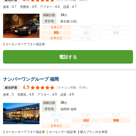
4.7
4.9
4.4
4.7
接客：
雰囲気：
アフター：
品質：
34
掲載台数
台
所在地
東京都 23区
スタッフ
アフター
フェア
買取
保証
整備
クチコミ
クーポン
カーセンサーアフター保証車
電話する
ナンバーワングループ 福岡
4.9
（クチコミ件数：
57
件）
総合評価
5
4.8
4.9
4.9
接客：
雰囲気：
アフター：
品質：
30
掲載台数
台
所在地
福岡県 福岡
スタッフ
アフター
フェア
買取
保証
整備
クチコミ
クーポン
カーセンサーアフター保証車
カーセンサー認定車
購入プラン付き車両