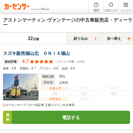
履歴
お気に入り
メニュー
アストンマーティン ヴァンテージの中古車販売店・ディーラ
ー
32
絞り込み
並べ替え
店舗
スズキ販売福山北 ＯＮＩＸ福山
4.7
（クチコミ件数：
41
件）
総合評価
4.8
4.7
4.6
4.6
接客：
雰囲気：
アフター：
品質：
55
掲載台数
台
所在地
広島県
スタッフ
アフター
フェア
買取
保証
整備
クチコミ
クーポン
カーセンサーアフター保証車
購入プラン付き車両
無
電話する
料