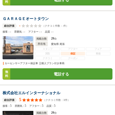
料
ＧＡＲＡＧＥオートタウン
-
（クチコミ件数：
-
件）
総合評価
-
-
-
-
接客：
雰囲気：
アフター：
品質：
29
掲載台数
台
所在地
愛知県 尾張
スタッフ
アフター
フェア
買取
保証
整備
クチコミ
クーポン
カーセンサーアフター保証車
購入プラン付き車両
無
電話する
料
株式会社エルインターナショナル
5
（クチコミ件数：
3
件）
総合評価
5
5
5
5
接客：
雰囲気：
アフター：
品質：
29
掲載台数
台