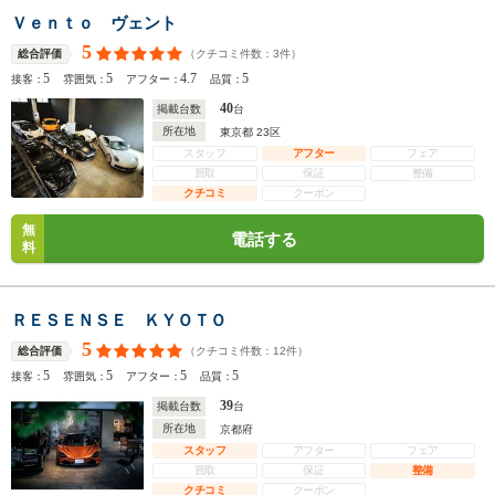
Ｖｅｎｔｏ ヴェント
5
（クチコミ件数：
3
件）
総合評価
5
5
4.7
5
接客：
雰囲気：
アフター：
品質：
40
掲載台数
台
所在地
東京都 23区
スタッフ
アフター
フェア
買取
保証
整備
クチコミ
クーポン
無
電話する
料
ＲＥＳＥＮＳＥ ＫＹＯＴＯ
5
（クチコミ件数：
12
件）
総合評価
5
5
5
5
接客：
雰囲気：
アフター：
品質：
39
掲載台数
台
所在地
京都府
スタッフ
アフター
フェア
買取
保証
整備
クチコミ
クーポン