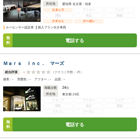
所在地
愛知県 名古屋・知多
スタッフ
アフター
フェア
買取
保証
整備
クチコミ
クーポン
カーセンサー認定車
購入プラン付き車両
無
電話する
料
Ｍａｒｓ Ｉｎｃ． マーズ
-
（クチコミ件数：
-
件）
総合評価
-
-
-
-
接客：
雰囲気：
アフター：
品質：
24
掲載台数
台
所在地
東京都 23区
スタッフ
アフター
フェア
買取
保証
整備
クチコミ
クーポン
無
電話する
料