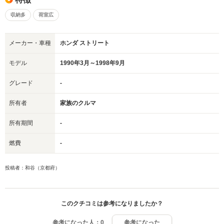
収納多
荷室広
メーカー・車種
ホンダ ストリート
モデル
1990年3月～1998年9月
グレード
-
所有者
家族のクルマ
所有期間
-
燃費
-
投稿者：和谷（京都府）
このクチコミは参考になりましたか？
参考になった人：
0
参考になった