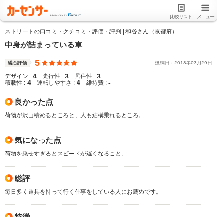
比較リスト
メニュー
ストリートの口コミ・クチコミ・評価・評判 | 和谷さん（京都府）
中身が詰まっている車
5
総合評価
投稿日：
2013
年
03
月
29
日
4
3
3
デザイン :
走行性 :
居住性 :
4
4
-
積載性 :
運転しやすさ :
維持費 :
良かった点
荷物が沢山積めるところと、人も結構乗れるところ。
気になった点
荷物を乗せすぎるとスピードが遅くなること。
総評
毎日多く道具を持って行く仕事をしている人にお薦めです。
特徴