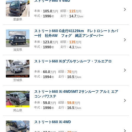
ストリート660 V 4WD
本体：
105.0
総額：
115
万円
万円
年式：
1996
走行：
14.7
年
万km
愛媛県
ストリート660 G走行41129km Fレトロシートカバ
ー付 社外AW フォグ 純正アンダーバー
本体：
123.0
総額：
135
万円
万円
年式：
1990
走行：
4.1
年
万km
滋賀県
ストリート660 Xiダブルサンルーフ・フルエアロ
本体：
60.0
総額：
70
万円
万円
年式：
1994
走行：
10.5
年
万km
茨城県
ストリート660 Xi 4WD5MT 2サンルーフ アルミ エア
コン パワステ
本体：
59.0
総額：
59.9
万円
万円
年式：
1996
走行：
16.5
年
万km
岡山県
ストリート660 Xi 4WD