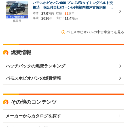
バモスホビオバン660 プロ 4WDタイミングベルト交
換済 保証付自社/ローン/分割福岡福津古賀宗像 低
与信/福津ローン離島全県 九州 佐賀 鳥栖 大
本体：
27.0
総額：
32
万円
万円
分 福岡市 東区 新宮 糟屋 和白 津屋崎 中
年式：
2016
走行：
11.4
年
万km
古車 中古車販売 中古 黒ナンバー
福岡県
バモスホビオバンの中古車全てを見る
燃費情報
ハッチバックの燃費ランキング
バモスホビオバンの燃費情報
その他のコンテンツ
メーカーからカタログを探す