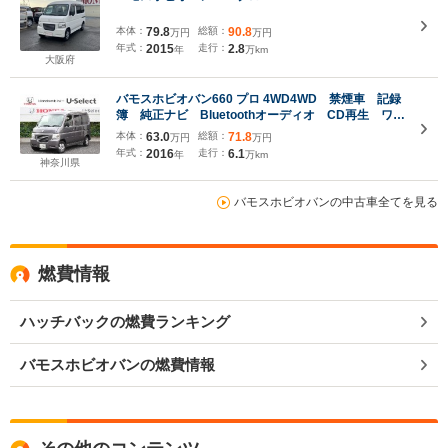
本体：
79.8
総額：
90.8
万円
万円
年式：
2015
走行：
2.8
年
万km
大阪府
バモスホビオバン660 プロ 4WD4WD 禁煙車 記録
簿 純正ナビ Bluetoothオーディオ CD再生 ワン
セグ ETC 社外フロントドラレコ
本体：
63.0
総額：
71.8
万円
万円
年式：
2016
走行：
6.1
年
万km
神奈川県
バモスホビオバンの中古車全てを見る
燃費情報
ハッチバックの燃費ランキング
バモスホビオバンの燃費情報