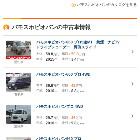
バモスホビオバンのカタログを見る
バモスホビオバンの中古車情報
バモスホビオバン660 プロ5速MT 禁煙 ナビTV
ドライブレコーダー 両側スライド
本体：
58.8
総額：
59.8
万円
万円
年式：
2015
走行：
3.4
年
万km
愛知県
バモスホビオバン660 プロ 4WD
本体：
39.6
総額：
42
万円
万円
年式：
2010
走行：
8.8
年
万km
岩手県
バモスホビオバンプロ 4WD
本体：
29.7
総額：
46
万円
万円
年式：
2010
走行：
9.8
年
万km
茨城県
バモスホビオバン660 プロ