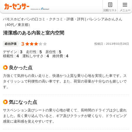
比較リスト
メニュー
バモスホビオバンの口コミ・クチコミ・評価・評判 | バレンシアみかんさん
（40代／東京都）
清潔感のある内装と室内空間
3
総合評価
投稿日：
2013
年
03
月
28
日
3
5
5
デザイン :
走行性 :
居住性 :
4
4
4
積載性 :
運転しやすさ :
維持費 :
良かった点
力強くて気持ちの良い走りと、快適かつ上質な乗り心地を実現した車です。ス
タイリッシュで利便性の高い車です。また、荷室の容量が十分なのも嬉しいで
す。
気になった点
サスペンション及びシートの乗り心地が硬くて、長時間のドライブは少し疲れ
ました。長く乗り込んでいると、ギア及びクラッチが硬くなり、ドライビング
感覚に違和感を覚えやすいです。