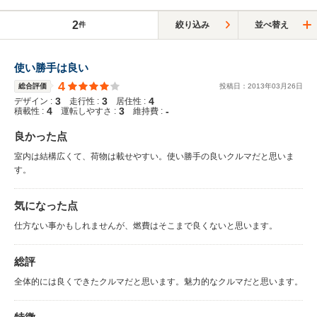
2
絞り込み
並べ替え
件
使い勝手は良い
4
総合評価
投稿日：
2013
年
03
月
26
日
3
3
4
デザイン :
走行性 :
居住性 :
4
3
-
積載性 :
運転しやすさ :
維持費 :
良かった点
室内は結構広くて、荷物は載せやすい。使い勝手の良いクルマだと思いま
す。
気になった点
仕方ない事かもしれませんが、燃費はそこまで良くないと思います。
総評
全体的には良くできたクルマだと思います。魅力的なクルマだと思います。