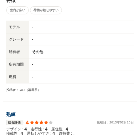
特徴
室内が広い
荷物が載せやすい
モデル
-
グレード
-
所有者
その他
所有期間
-
燃費
-
投稿者：ぶい（群馬県）
熟練
4
総合評価
投稿日：
2013
年
02
月
15
日
4
4
4
デザイン :
走行性 :
居住性 :
4
4
-
積載性 :
運転しやすさ :
維持費 :