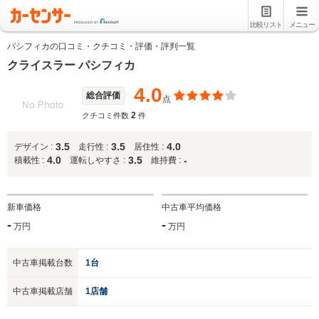
比較リスト
メニュー
パシフィカの口コミ・クチコミ・評価・評判一覧
クライスラー パシフィカ
4.0
総合評価
点
2
クチコミ件数
件
3.5
3.5
4.0
デザイン :
走行性 :
居住性 :
4.0
3.5
-
積載性 :
運転しやすさ :
維持費 :
新車価格
中古車平均価格
-
-
万円
万円
中古車掲載台数
1台
中古車掲載店舗
1店舗