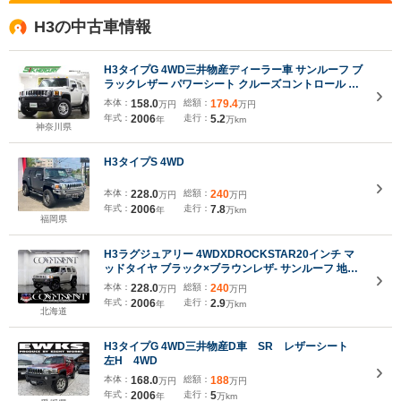
H3の中古車情報
H3タイプG 4WD三井物産ディーラー車 サンルーフ ブ
ラックレザー パワーシート クルーズコントロール レ
ギュラー仕様 ETC 4WD センターデフロック ルーフ
本体：
158.0
総額：
179.4
万円
万円
レール 3.5Lエンジン
年式：
2006
走行：
5.2
年
万km
神奈川県
H3タイプS 4WD
本体：
228.0
総額：
240
万円
万円
年式：
2006
走行：
7.8
年
万km
福岡県
H3ラグジュアリー 4WDXDROCKSTAR20インチ マ
ッドタイヤ ブラック×ブラウンレザ- サンルーフ 地デ
ジナビ バックカメラ
本体：
228.0
総額：
240
万円
万円
年式：
2006
走行：
2.9
年
万km
北海道
H3タイプG 4WD三井物産D車 SR レザーシート
左H 4WD
本体：
168.0
総額：
188
万円
万円
年式：
2006
走行：
5
年
万km