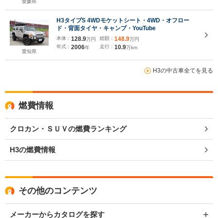
愛媛県
H3タイプS 4WDモケットシート・4WD・オフロー
ド・背面タイヤ・キャンプ・YouTube
本体：
128.9
総額：
148.9
万円
万円
年式：
2006
走行：
10.9
年
万km
愛知県
H3の中古車全てを見る
燃費情報
クロカン・ＳＵＶの燃費ランキング
H3の燃費情報
その他のコンテンツ
メーカーからカタログを探す