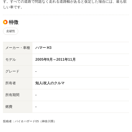
す。すべての道路で問題なく走れる道路幅があると仮定した場合には、最も欲
しい車です。
特徴
走破性
メーカー・車種
ハマー H3
モデル
2005年9月～2011年11月
グレード
-
所有者
知人/友人のクルマ
所有期間
-
燃費
-
投稿者：バイオハザード05（神奈川県）