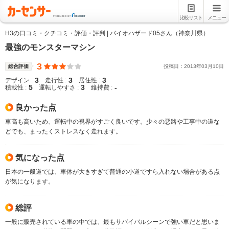
比較リスト
メニュー
H3の口コミ・クチコミ・評価・評判 | バイオハザード05さん（神奈川県）
最強のモンスターマシン
3
総合評価
投稿日：
2013
年
03
月
10
日
3
3
3
デザイン :
走行性 :
居住性 :
5
3
-
積載性 :
運転しやすさ :
維持費 :
良かった点
車高も高いため、運転中の視界がすごく良いです。少々の悪路や工事中の道な
どでも、まったくストレスなく走れます。
気になった点
日本の一般道では、車体が大きすぎて普通の小道ですら入れない場合がある点
が気になります。
総評
一般に販売されている車の中では、最もサバイバルシーンで強い車だと思いま