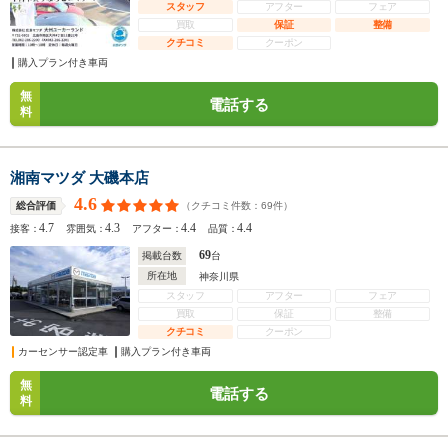
スタッフ
アフター
フェア
買取
保証
整備
クチコミ
クーポン
購入プラン付き車両
無
電話する
料
湘南マツダ 大磯本店
4.6
（クチコミ件数：
69
件）
総合評価
4.7
4.3
4.4
4.4
接客：
雰囲気：
アフター：
品質：
69
掲載台数
台
所在地
神奈川県
スタッフ
アフター
フェア
買取
保証
整備
クチコミ
クーポン
カーセンサー認定車
購入プラン付き車両
無
電話する
料