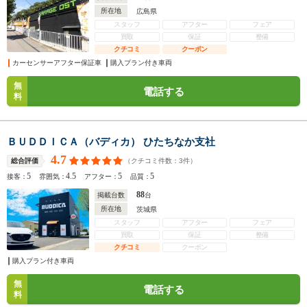
所在地
広島県
スタッフ
アフター
フェア
買取
保証
整備
クチコミ
クーポン
カーセンサーアフター保証車
購入プラン付き車両
無
電話する
料
ＢＵＤＤＩＣＡ（バディカ） ひたちなか支社
4.7
（クチコミ件数：
3
件）
総合評価
5
4.5
5
5
接客：
雰囲気：
アフター：
品質：
88
掲載台数
台
所在地
茨城県
スタッフ
アフター
フェア
買取
保証
整備
クチコミ
クーポン
購入プラン付き車両
無
電話する
料