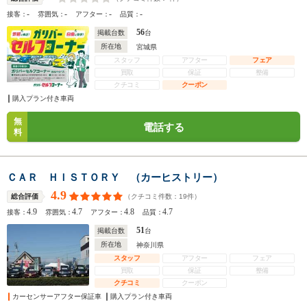
-
-
-
-
接客：
雰囲気：
アフター：
品質：
56
掲載台数
台
所在地
宮城県
スタッフ
アフター
フェア
買取
保証
整備
クチコミ
クーポン
購入プラン付き車両
無
電話する
料
ＣＡＲ ＨＩＳＴＯＲＹ （カーヒストリー）
4.9
（クチコミ件数：
19
件）
総合評価
4.9
4.7
4.8
4.7
接客：
雰囲気：
アフター：
品質：
51
掲載台数
台
所在地
神奈川県
スタッフ
アフター
フェア
買取
保証
整備
クチコミ
クーポン
カーセンサーアフター保証車
購入プラン付き車両