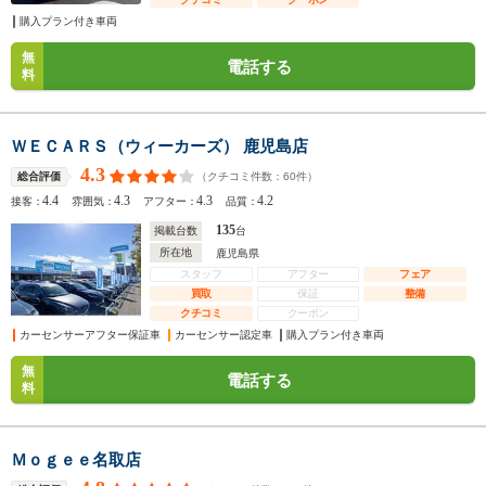
購入プラン付き車両
無
電話する
料
ＷＥＣＡＲＳ（ウィーカーズ） 鹿児島店
4.3
（クチコミ件数：
60
件）
総合評価
4.4
4.3
4.3
4.2
接客：
雰囲気：
アフター：
品質：
135
掲載台数
台
所在地
鹿児島県
スタッフ
アフター
フェア
買取
保証
整備
クチコミ
クーポン
カーセンサーアフター保証車
カーセンサー認定車
購入プラン付き車両
無
電話する
料
Ｍｏｇｅｅ名取店