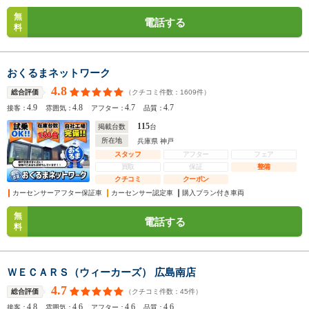
無
電話する
料
おくるまネットワーク
4.8
（クチコミ件数：
1609
件）
総合評価
4.9
4.8
4.7
4.7
接客：
雰囲気：
アフター：
品質：
115
掲載台数
台
所在地
兵庫県 神戸
スタッフ
アフター
フェア
買取
保証
整備
クチコミ
クーポン
カーセンサーアフター保証車
カーセンサー認定車
購入プラン付き車両
無
電話する
料
ＷＥＣＡＲＳ（ウィーカーズ） 広島南店
4.7
（クチコミ件数：
45
件）
総合評価
4.8
4.6
4.6
4.6
接客：
雰囲気：
アフター：
品質：