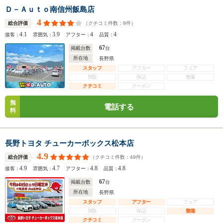
Ｄ－Ａｕｔｏ南信州飯島店
4
（クチコミ件数：
9
件）
総合評価
4.1
3.9
4
4
接客：
雰囲気：
アフター：
品質：
67
掲載台数
台
所在地
長野県
スタッフ
アフター
フェア
買取
保証
整備
クチコミ
クーポン
無
電話する
料
長野トヨタ チューカーボックス松本店
4.9
（クチコミ件数：
49
件）
総合評価
4.9
4.7
4.8
4.8
接客：
雰囲気：
アフター：
品質：
67
掲載台数
台
所在地
長野県
スタッフ
アフター
フェア
買取
保証
整備
クチコミ
クーポン