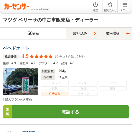
履歴
お気に入り
メニュー
マツダ ベリーサの中古車販売店・ディーラー
50
絞り込み
並べ替え
店舗
ベヘドオート
4.9
（クチコミ件数：
23
件）
総合評価
4.9
4.7
4.2
4.8
接客：
雰囲気：
アフター：
品質：
294
掲載台数
台
所在地
埼玉県
スタッフ
アフター
フェア
買取
保証
整備
クチコミ
クーポン
購入プラン付き車両
無
電話する
料