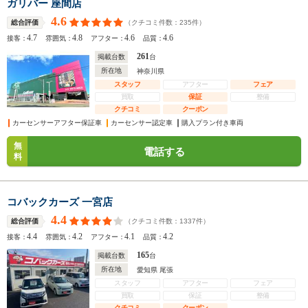
ガリバー 座間店
4.6
（クチコミ件数：
235
件）
総合評価
4.7
4.8
4.6
4.6
接客：
雰囲気：
アフター：
品質：
261
掲載台数
台
所在地
神奈川県
スタッフ
アフター
フェア
買取
保証
整備
クチコミ
クーポン
カーセンサーアフター保証車
カーセンサー認定車
購入プラン付き車両
無
電話する
料
コバックカーズ 一宮店
4.4
（クチコミ件数：
1337
件）
総合評価
4.4
4.2
4.1
4.2
接客：
雰囲気：
アフター：
品質：
165
掲載台数
台
所在地
愛知県 尾張
スタッフ
アフター
フェア
買取
保証
整備
クチコミ
クーポン