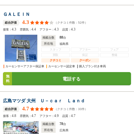
ＧＡＬＥＩＮ
4.3
（クチコミ件数：
52
件）
総合評価
4.3
4.4
4.3
4.3
接客：
雰囲気：
アフター：
品質：
88
掲載台数
台
所在地
福島県
スタッフ
アフター
フェア
買取
保証
整備
クチコミ
クーポン
カーセンサーアフター保証車
カーセンサー認定車
購入プラン付き車両
無
電話する
料
広島マツダ 大州 Ｕ－ｃａｒ Ｌａｎｄ
4.7
（クチコミ件数：
33
件）
総合評価
4.8
4.7
4.9
4.7
接客：
雰囲気：
アフター：
品質：
78
掲載台数
台
所在地
広島県