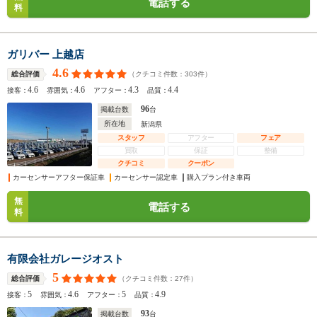
電話する
料
ガリバー 上越店
4.6
（クチコミ件数：
303
件）
総合評価
4.6
4.6
4.3
4.4
接客：
雰囲気：
アフター：
品質：
96
掲載台数
台
所在地
新潟県
スタッフ
アフター
フェア
買取
保証
整備
クチコミ
クーポン
カーセンサーアフター保証車
カーセンサー認定車
購入プラン付き車両
無
電話する
料
有限会社ガレージオスト
5
（クチコミ件数：
27
件）
総合評価
5
4.6
5
4.9
接客：
雰囲気：
アフター：
品質：
93
掲載台数
台