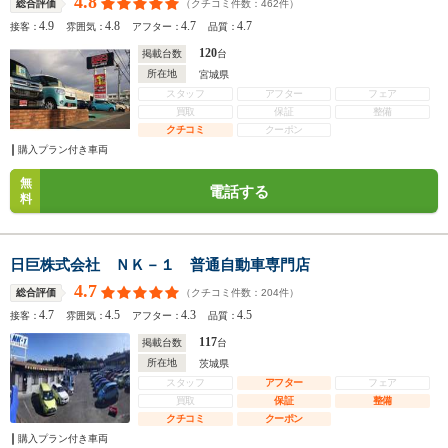
4.8
（クチコミ件数：
462
件）
総合評価
4.9
4.8
4.7
4.7
接客：
雰囲気：
アフター：
品質：
120
掲載台数
台
所在地
宮城県
スタッフ
アフター
フェア
買取
保証
整備
クチコミ
クーポン
購入プラン付き車両
無
電話する
料
日巨株式会社 ＮＫ－１ 普通自動車専門店
4.7
（クチコミ件数：
204
件）
総合評価
4.7
4.5
4.3
4.5
接客：
雰囲気：
アフター：
品質：
117
掲載台数
台
所在地
茨城県
スタッフ
アフター
フェア
買取
保証
整備
クチコミ
クーポン
購入プラン付き車両