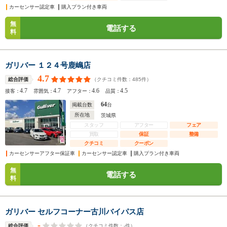
カーセンサー認定車
購入プラン付き車両
無
電話する
料
ガリバー １２４号鹿嶋店
4.7
（クチコミ件数：
485
件）
総合評価
4.7
4.7
4.6
4.5
接客：
雰囲気：
アフター：
品質：
64
掲載台数
台
所在地
茨城県
スタッフ
アフター
フェア
買取
保証
整備
クチコミ
クーポン
カーセンサーアフター保証車
カーセンサー認定車
購入プラン付き車両
無
電話する
料
ガリバー セルフコーナー古川バイパス店
-
（クチコミ件数：
-
件）
総合評価