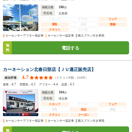
106
掲載台数
台
所在地
広島県
スタッフ
アフター
フェア
買取
保証
整備
クチコミ
クーポン
カーセンサーアフター保証車
カーセンサー認定車
購入プラン付き車両
無
電話する
料
カーネーション北春日部店【ＪＵ適正販売店】
4.7
（クチコミ件数：
318
件）
総合評価
4.7
4.5
4.4
4.5
接客：
雰囲気：
アフター：
品質：
104
掲載台数
台
所在地
埼玉県
スタッフ
アフター
フェア
買取
保証
整備
クチコミ
クーポン
カーセンサーアフター保証車
カーセンサー認定車
購入プラン付き車両
無