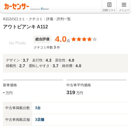
比較リスト
メニュー
A112の口コミ・クチコミ・評価・評判一覧
アウトビアンキ A112
4.0
総合評価
点
3
クチコミ件数
件
3.7
4.3
4.0
デザイン :
走行性 :
居住性 :
2.7
3.7
4.0
積載性 :
運転しやすさ :
維持費 :
新車価格
中古車平均価格
-
319
万円
万円
中古車掲載台数
3台
中古車掲載店舗
3店舗