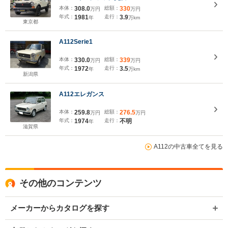
本体：
308.0
総額：
330
万円
万円
年式：
1981
走行：
3.9
年
万km
東京都
A112Serie1
本体：
330.0
総額：
339
万円
万円
年式：
1972
走行：
3.5
年
万km
新潟県
A112エレガンス
本体：
259.8
総額：
276.5
万円
万円
年式：
1974
走行：
不明
年
滋賀県
A112の中古車全てを見る
その他のコンテンツ
メーカーからカタログを探す