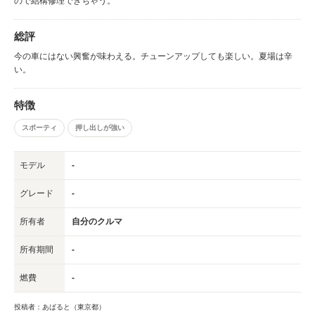
ので結構修理できちゃう。
総評
今の車にはない興奮が味わえる。チューンアップしても楽しい。夏場は辛
い。
特徴
スポーティ
押し出しが強い
モデル
-
グレード
-
所有者
自分のクルマ
所有期間
-
燃費
-
投稿者：あばると（東京都）