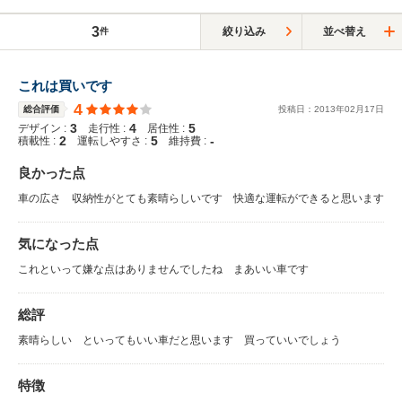
3
絞り込み
並べ替え
件
これは買いです
4
総合評価
投稿日：
2013
年
02
月
17
日
3
4
5
デザイン :
走行性 :
居住性 :
2
5
-
積載性 :
運転しやすさ :
維持費 :
良かった点
車の広さ 収納性がとても素晴らしいです 快適な運転ができると思います
気になった点
これといって嫌な点はありませんでしたね まあいい車です
総評
素晴らしい といってもいい車だと思います 買っていいでしょう
特徴