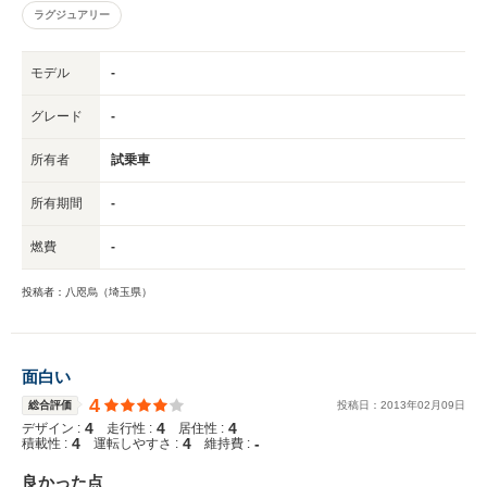
ラグジュアリー
モデル
-
グレード
-
所有者
試乗車
所有期間
-
燃費
-
投稿者：八咫烏（埼玉県）
面白い
4
総合評価
投稿日：
2013
年
02
月
09
日
4
4
4
デザイン :
走行性 :
居住性 :
4
4
-
積載性 :
運転しやすさ :
維持費 :
良かった点