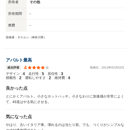
所有者
その他
所有期間
-
燃費
-
投稿者：タケルン（神奈川県）
アバルト最高
4
総合評価
投稿日：
2013
年
02
月
02
日
4
5
3
デザイン :
走行性 :
居住性 :
2
2
4
積載性 :
運転しやすさ :
維持費 :
良かった点
とにかくアバルト。小さなホットハッチ。小さなわりに加速感が非常によく
て、峠道はやる気にさせる。
気になった点
やはり、古いイタリア車。壊れるのは当たり前。でも、つくりがシンプルな