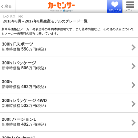
戻る
お気に入り
メニュー
レクサス NX
2016年8月～2017年8月生産モデルのグレード一覧
新車時価格はメーカー発表当時の車両本体価格です。また基本情報など、その他の項目について
もメーカー発表時の情報に基いています。
300h Fスポーツ
556
新車時価格
万円(税込)
300h Iパッケージ
506
新車時価格
万円(税込)
300h
492
新車時価格
万円(税込)
300h Iパッケージ 4WD
532
新車時価格
万円(税込)
200t バージョンL
492
新車時価格
万円(税込)