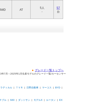
5人
57
4WD
AT
-
台
グレード一覧トップへ
023年7月～2025年1月生産モデルのグレード一覧/カーセンサー
|
ラディカル
|
ＴＶＲ
|
日野自動車
|
マーコス
|
BYD
|
チブル
|
S60
|
ダットサン
|
モデルX
|
ルータン
|
EX