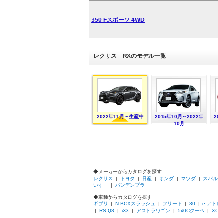
350 Fスポーツ 4WD
レクサス RXのモデル一覧
2022年11月～生産中
2015年10月～2022年
2
10月
◆メーカーからカタログを探す
レクサス
|
トヨタ
|
日産
|
ホンダ
|
マツダ
|
スバル
いすゞ
|
バンデンプラ
◆車種からカタログを探す
ギブリ
|
N-BOXスラッシュ
|
フリード
|
30
|
e-ア
|
RS Q8
|
iX3
|
アストラワゴン
|
540Cクーペ
|
XC