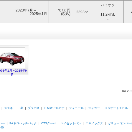
ハイオク
-
2023年7月～
707万円
2393cc
2025年1月
(税込)
11.2km/L
-
009年1月～2015年9
月
RX 2
|
スズキ
|
三菱
|
ブラバス
|
ＢＭＷアルピナ
|
ティヨール
|
ジャガー
|
ＤＳオートモビル
トレー
|
PAネロハッチバック
|
CTSクーペ
|
ハイゼットバン
|
エキノックス
|
ガリューコンバー
40