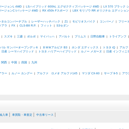
 バージョンL 4WD
|
LSハイブリッド 600hL エグゼクティブパッケージ 4WD
|
LX 570 ブラック
バージョンC Iパッケージ 4WD
|
RX 450h Fスポーツ
|
LBX モリゾウ RR オリジナル エディション
ンタルコンバーチブル
|
レーザーハッチバック
|
Z1
|
モビリオスパイク
|
コンパーノ
|
フリー
ソアラ
|
FX
|
CLS-B8 R.P.
|
フィット
|
S3セダン
|
スズキ
|
三菱
|
ボルボ
|
マイバッハ
|
アバルト
|
プリムス
|
日野自動車
|
トライアンフ
バル サンバーオープンデッキ
|
ＢＭＷアルピナ B3
|
ホンダ エディックス
|
トヨタ iQ
|
アルフ
|
日産 シーマハイブリッド
|
トヨタ ハリアーハイブリッド
|
ルノー メガーヌ
|
日産 インフィニテ
|
関西
|
中国
|
四国
|
九州
アラー
|
ルノー カングー
|
アルファ ロメオ アルファ145
|
マツダ CX-60
|
サーブ 9-5
|
アウデ
輸入車
車買取・車査定
中古車リース