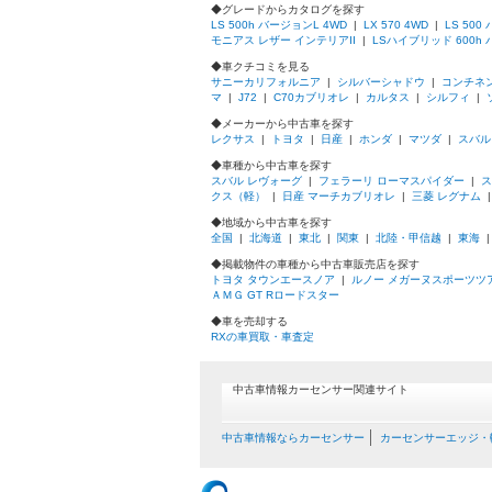
◆グレードからカタログを探す
LS 500h バージョンL 4WD
|
LX 570 4WD
|
LS 500
モニアス レザー インテリアII
|
LSハイブリッド 600h 
◆車クチコミを見る
サニーカリフォルニア
|
シルバーシャドウ
|
コンチネ
マ
|
J72
|
C70カブリオレ
|
カルタス
|
シルフィ
|
◆メーカーから中古車を探す
レクサス
|
トヨタ
|
日産
|
ホンダ
|
マツダ
|
スバル
◆車種から中古車を探す
スバル レヴォーグ
|
フェラーリ ローマスパイダー
|
ス
クス（軽）
|
日産 マーチカブリオレ
|
三菱 レグナム
◆地域から中古車を探す
全国
|
北海道
|
東北
|
関東
|
北陸・甲信越
|
東海
◆掲載物件の車種から中古車販売店を探す
トヨタ タウンエースノア
|
ルノー メガーヌスポーツツ
ＡＭＧ GT Rロードスター
◆車を売却する
RXの車買取・車査定
中古車情報カーセンサー関連サイト
中古車情報ならカーセンサー
カーセンサーエッジ・