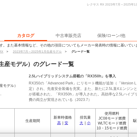
レクサス RX 2023年7月～202
カタログ
中古車販売店
保険/ローン/他
す。また基本情報など、その他の項目についてもメーカー発表時の情報に基いてい
RX
>
2023年7月～2025年1月生産モデル
>
グレード一覧
年1月生産モデル）のグレード一覧
2.5Lハイブリッドシステム搭載の「RX350h」を導入
RX350の「Advanced Park」にリモート機能が追加（「Versi
生産モデル）
定）され、先進安全装備を充実。また、新たに2.5L直4エンジ
が搭載された、「RX350h」が導入された。高効率な2.5Lハ
費の両立が実現されている（2023.7）
使用燃料
新車時価格
排気量
JC08モード燃費
生産期間
駆
高
|
安
大
|
小
WLTCモード燃費
10・15モード燃費