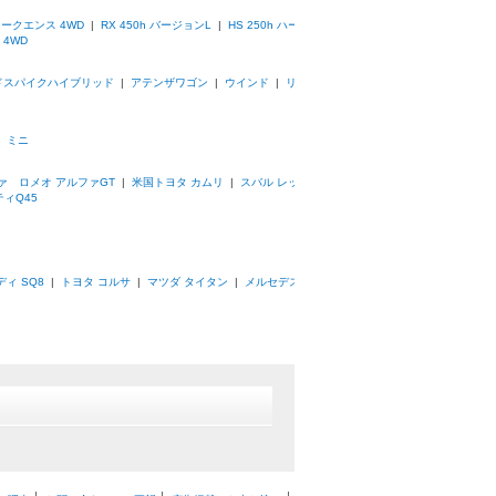
 シークエンス 4WD
|
RX 450h バージョンL
|
HS 250h ハー
 4WD
ドスパイクハイブリッド
|
アテンザワゴン
|
ウインド
|
リ
|
ミニ
ァ ロメオ アルファGT
|
米国トヨタ カムリ
|
スバル レッ
ィQ45
ィ SQ8
|
トヨタ コルサ
|
マツダ タイタン
|
メルセデス