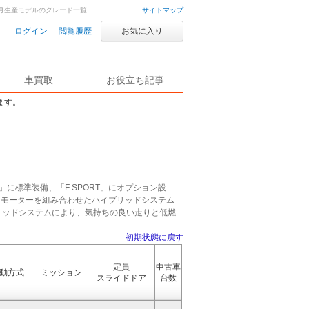
5年1月生産モデルのグレード一覧
サイトマップ
ログイン
閲覧履歴
お気に入り
車買取
お役立ち記事
ます。
on L」に標準装備、「F SPORT」にオプション設
ンとモーターを組み合わせたハイブリッドシステム
イブリッドシステムにより、気持ちの良い走りと低燃
初期状態に戻す
定員
中古車
動方式
ミッション
スライドドア
台数