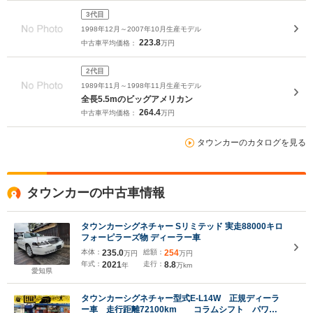
3代目
1998年12月～2007年10月生産モデル
223.8
中古車平均価格：
万円
2代目
1989年11月～1998年11月生産モデル
全長5.5mのビッグアメリカン
264.4
中古車平均価格：
万円
タウンカーのカタログを見る
タウンカーの中古車情報
タウンカーシグネチャー Sリミテッド 実走88000キロ
フォーピラーズ物 ディーラー車
本体：
235.0
総額：
254
万円
万円
年式：
2021
走行：
8.8
年
万km
愛知県
タウンカーシグネチャー型式E-L14W 正規ディーラ
ー車 走行距離72100km コラムシフト パワー