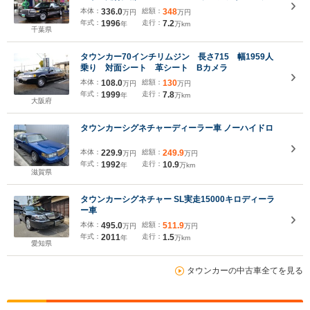
ウィンドウ フロアマット 15インチ純正アルミホイ
本体：
336.0
総額：
348
万円
万円
ール 整備記録簿付 取扱説明書付 整備点検 安心
年式：
1996
走行：
7.2
年
万km
50保証
千葉県
タウンカー70インチリムジン 長さ715 幅1959人
乗り 対面シート 革シート Bカメラ
本体：
108.0
総額：
130
万円
万円
年式：
1999
走行：
7.8
年
万km
大阪府
タウンカーシグネチャーディーラー車 ノーハイドロ
本体：
229.9
総額：
249.9
万円
万円
年式：
1992
走行：
10.9
年
万km
滋賀県
タウンカーシグネチャー SL実走15000キロディーラ
ー車
本体：
495.0
総額：
511.9
万円
万円
年式：
2011
走行：
1.5
年
万km
愛知県
タウンカーの中古車全てを見る