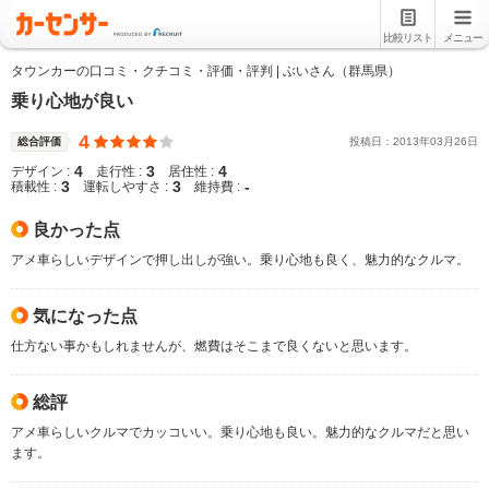
比較リスト
メニュー
タウンカーの口コミ・クチコミ・評価・評判 | ぶいさん（群馬県）
乗り心地が良い
4
総合評価
投稿日：
2013
年
03
月
26
日
4
3
4
デザイン :
走行性 :
居住性 :
3
3
-
積載性 :
運転しやすさ :
維持費 :
良かった点
アメ車らしいデザインで押し出しが強い。乗り心地も良く、魅力的なクルマ。
気になった点
仕方ない事かもしれませんが、燃費はそこまで良くないと思います。
総評
アメ車らしいクルマでカッコいい。乗り心地も良い。魅力的なクルマだと思い
ます。