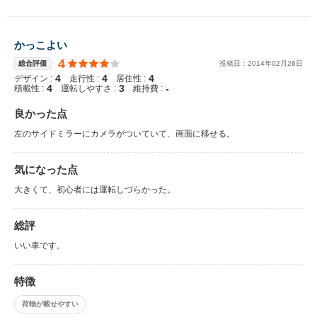
かっこよい
4
総合評価
投稿日：
2014
年
02
月
26
日
4
4
4
デザイン :
走行性 :
居住性 :
4
3
-
積載性 :
運転しやすさ :
維持費 :
良かった点
左のサイドミラーにカメラがついていて、画面に移せる。
気になった点
大きくて、初心者には運転しづらかった。
総評
いい車です。
特徴
荷物が載せやすい