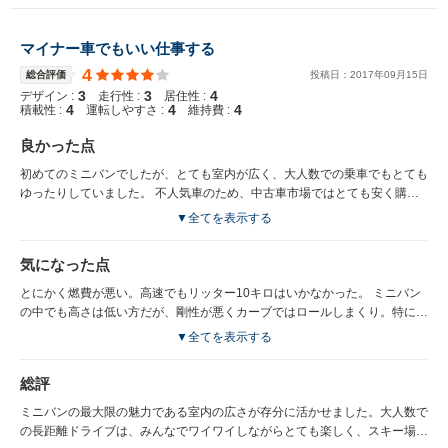
マイナー車でもいい仕事する
4
総合評価
投稿日：
2017
年
09
月
15
日
3
3
4
デザイン :
走行性 :
居住性 :
4
4
4
積載性 :
運転しやすさ :
維持費 :
良かった点
初めてのミニバンでしたが、とても室内が広く、大人数での乗車でもとても
ゆったりしていました。 不人気車のため、中古車市場ではとても安く購入
することができ、新車の半額以下で走行が少ない中古車を購入できました。
▼全てを表示する
維持費も安くて、燃料代以外は意外とかからず、部品も安く手に入れること
ができました。2万キロで購入して13万キロまで走りましたが、足回りのヘ
気になった点
タリ以外はエンジンを始めとても調子が良く、故障はありませんでした。
とにかく燃費が悪い。高速でもリッター10キロはいかなかった。 ミニバン
の中でも高さは低い方だが、剛性が悪くカーブではロールしまくり。特に3
列目の乗り心地は良くなく、車酔いする。
▼全てを表示する
総評
ミニバンの最大限の魅力である室内の広さが存分に活かせました。大人数で
の長距離ドライブは、みんなでワイワイしながらとても楽しく、スキー場で