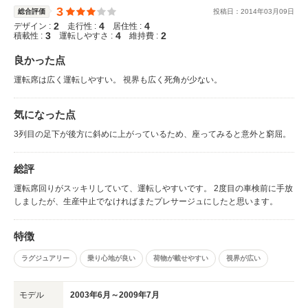
3
総合評価
投稿日：
2014
年
03
月
09
日
2
4
4
デザイン :
走行性 :
居住性 :
3
4
2
積載性 :
運転しやすさ :
維持費 :
良かった点
運転席は広く運転しやすい。 視界も広く死角が少ない。
気になった点
3列目の足下が後方に斜めに上がっているため、座ってみると意外と窮屈。
総評
運転席回りがスッキリしていて、運転しやすいです。 2度目の車検前に手放
しましたが、生産中止でなければまたプレサージュにしたと思います。
特徴
ラグジュアリー
乗り心地が良い
荷物が載せやすい
視界が広い
モデル
2003年6月～2009年7月