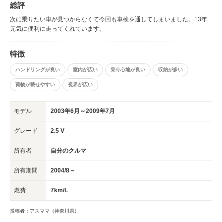
総評
た。 孫を連れてのお出かけもチャイルドシートを乗せて、ベビーバギーや
様々な荷物も楽々積めるのが嬉しい。 後ろが狭い駐車場スペースではハッ
次に乗りたい車が見つからなくて今回も車検を通してしまいました。13年
チを開けずにリアガラスの部分だけで開けられるのがとても便利です。 収
元気に便利に走ってくれています。
納スペースも沢山あるので女性には整理整頓できて使いやすい。
特徴
ハンドリングが良い
室内が広い
乗り心地が良い
収納が多い
荷物が載せやすい
視界が広い
モデル
2003年6月～2009年7月
グレード
2.5 V
所有者
自分のクルマ
所有期間
2004/8～
燃費
7km/L
投稿者：アスママ（神奈川県）