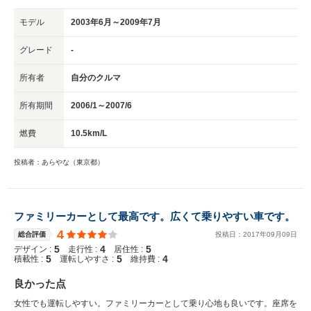
モデル
2003年6月～2009年7月
グレード
-
所有者
自分のクルマ
所有期間
2006/1～2007/6
燃費
10.5km/L
投稿者：あらやな（東京都）
ファミリーカーとして最高です。広くて乗りやすい車です。
4
総合評価
投稿日：
2017
年
09
月
09
日
5
4
5
デザイン :
走行性 :
居住性 :
5
5
4
積載性 :
運転しやすさ :
維持費 :
良かった点
女性でも運転しやすい。ファミリーカーとして乗り心地も良いです。座席を