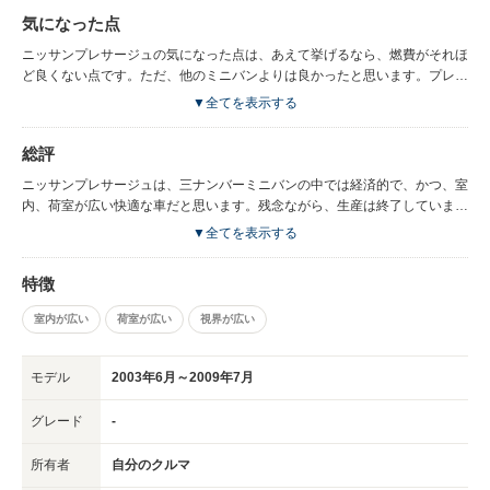
で出かけることもできました。車両価格も他の３ナンバーのミニバンと比べ
気になった点
ると経済的でとても気に入っていました。また、ミニバンでも車高があまり
高くなく、子どもが乗り降りする際も安全でした。視界も調度よく、妻も運
ニッサンプレサージュの気になった点は、あえて挙げるなら、燃費がそれほ
転しやすそうでした。
ど良くない点です。ただ、他のミニバンよりは良かったと思います。プレサ
ージュが生産しなくなったため、燃費を考え、ハイブリッドの小型ミニバン
▼全てを表示する
に買い替えましたが、今もプレサージュが生産されていたら、悩んでいたと
思います。なぜ、生産中止になったのか、不思議でなりません。ただ、少し
総評
デザインが古い感じだったかなと思います。
ニッサンプレサージュは、三ナンバーミニバンの中では経済的で、かつ、室
内、荷室が広い快適な車だと思います。残念ながら、生産は終了しています
が、小さい子どもを連れて家族でよく出かけた良い思い出の車です。
▼全てを表示する
特徴
室内が広い
荷室が広い
視界が広い
モデル
2003年6月～2009年7月
グレード
-
所有者
自分のクルマ