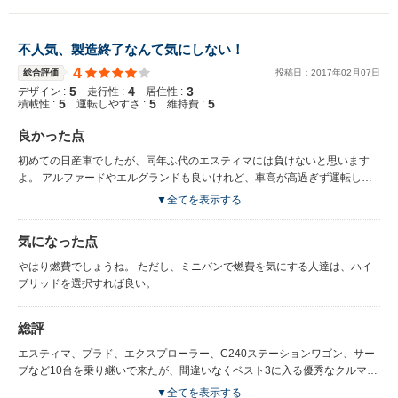
不人気、製造終了なんて気にしない！
4
総合評価
投稿日：
2017
年
02
月
07
日
5
4
3
デザイン :
走行性 :
居住性 :
5
5
5
積載性 :
運転しやすさ :
維持費 :
良かった点
初めての日産車でしたが、同年ふ代のエスティマには負けないと思います
よ。 アルファードやエルグランドも良いけれど、車高が高過ぎず運転し易
いところが一番！
▼全てを表示する
気になった点
やはり燃費でしょうね。 ただし、ミニバンで燃費を気にする人達は、ハイ
ブリッドを選択すれば良い。
総評
エスティマ、プラド、エクスプローラー、C240ステーションワゴン、サー
ブなど10台を乗り継いで来たが、間違いなくベスト3に入る優秀なクルマで
す！
▼全てを表示する