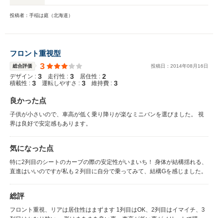
投稿者：手稲は庭（北海道）
フロント重視型
3
総合評価
投稿日：
2014
年
08
月
16
日
3
3
2
デザイン :
走行性 :
居住性 :
3
3
3
積載性 :
運転しやすさ :
維持費 :
良かった点
子供が小さいので、車高が低く乗り降りが楽なミニバンを選びました。 視
界は良好で安定感もあります。
気になった点
特に2列目のシートのカーブの際の安定性がいまいち！ 身体が結構揺れる、
直進はいいのですが私も２列目に自分で乗ってみて、結構Gを感じました。
総評
フロント重視、リアは居住性はまずます 1列目はOK、2列目はイマイチ、3