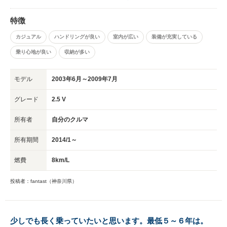
特徴
カジュアル
ハンドリングが良い
室内が広い
装備が充実している
乗り心地が良い
収納が多い
モデル
2003年6月～2009年7月
グレード
2.5 V
所有者
自分のクルマ
所有期間
2014/1～
燃費
8km/L
投稿者：fantast（神奈川県）
少しでも長く乗っていたいと思います。最低５～６年は。