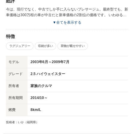
総評
今は、現行でなく、中古でしか手に入らないプレサージュ。最終型でも、新
車価格は300万程の車が中古だと新車価格の2割位の価格です。 いわゆる、
良い車が安く乗れると、言うこと。 確かに維持費は高いですが、5年分の維
▼全てを表示する
持費をプラスしてみても、現在人気のミニバン、同年式の価格と比べても安
く抑えられます。 乗り心地もそんなに悪くなく、加速も自然です。ただあ
特徴
の車重に対しての2,500ccなので、パワーにしては物足りなさがある。あと
は、特に気になるとこもなく、収納、車内は上品があります。点数で言うと
ラグジュアリー
収納が多い
荷物が載せやすい
80点です。
モデル
2003年6月～2009年7月
グレード
2.5 ハイウェイスター
所有者
家族のクルマ
所有期間
2014/10～
燃費
8km/L
投稿者：いか（福岡県）