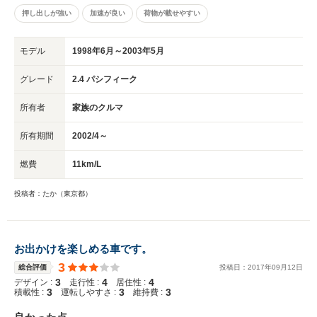
押し出しが強い
加速が良い
荷物が載せやすい
モデル
1998年6月～2003年5月
グレード
2.4 パシフィーク
所有者
家族のクルマ
所有期間
2002/4～
燃費
11km/L
投稿者：たか（東京都）
お出かけを楽しめる車です。
3
総合評価
投稿日：
2017
年
09
月
12
日
3
4
4
デザイン :
走行性 :
居住性 :
3
3
3
積載性 :
運転しやすさ :
維持費 :