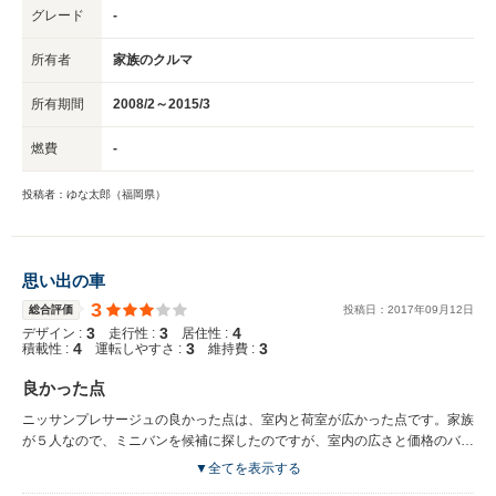
グレード
-
所有者
家族のクルマ
所有期間
2008/2～2015/3
燃費
-
投稿者：ゆな太郎（福岡県）
思い出の車
3
総合評価
投稿日：
2017
年
09
月
12
日
3
3
4
デザイン :
走行性 :
居住性 :
4
3
3
積載性 :
運転しやすさ :
維持費 :
良かった点
ニッサンプレサージュの良かった点は、室内と荷室が広かった点です。家族
が５人なので、ミニバンを候補に探したのですが、室内の広さと価格のバラ
ンスでプレサージュに決めました。子どもが小さかったので、ベビーカーを
▼全てを表示する
積んでいましたが、それほど狭いと感じませんでした。父母を乗せて、７人