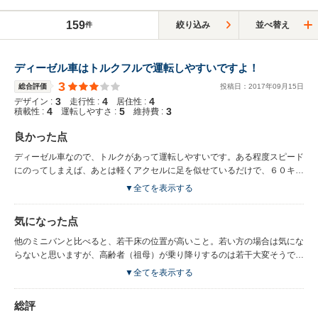
159
絞り込み
並べ替え
件
ディーゼル車はトルクフルで運転しやすいですよ！
3
総合評価
投稿日：
2017
年
09
月
15
日
3
4
4
デザイン :
走行性 :
居住性 :
4
5
3
積載性 :
運転しやすさ :
維持費 :
良かった点
ディーゼル車なので、トルクがあって運転しやすいです。ある程度スピード
にのってしまえば、あとは軽くアクセルに足を似せているだけで、６０キロ
で巡航できます。あと、現在はハイオク、レギュラー、軽油、全体的に昔と
▼全てを表示する
違って高いので、ディーゼル車のメリットが活かしにくいですが、所有して
いた時はディーゼル車のメリットが強く感じられました（レギュラー90
気になった点
円、ディーゼル80円くらいだったので）
他のミニバンと比べると、若干床の位置が高いこと。若い方の場合は気にな
らないと思いますが、高齢者（祖母）が乗り降りするのは若干大変そうでし
た。あとはディーゼル車特有のアイドリング音が気になるといえば気になり
▼全てを表示する
ました。あとは、高速道路で合流するときにっベタ踏みをする等、ディーゼ
ル車特有の黒い排気ガスがでること、が大きなデメリットです。あとは、デ
総評
ィーゼル車特有の排気ガスの匂いが強めです。 あと、足が柔らかめなの