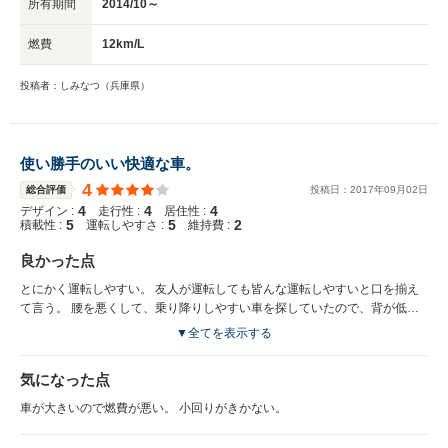
所有期間
2014/10～
燃費
12km/L
投稿者：しみなつ（兵庫県）
使い勝手のいい快適な車。
4
総合評価
投稿日：
2017
年
09
月
02
日
4
4
4
デザイン :
走行性 :
居住性 :
5
5
2
積載性 :
運転しやすさ :
維持費 :
良かった点
とにかく運転しやすい。 友人が運転しても皆んな運転しやすいと口を揃え
て言う。 腰を悪くして、乗り降りしやすい車を探していたので、背が低く
て乗り降りも楽にできて、車内が広くて運転しやすい車です。 車内が広い
▼全てを表示する
ので長距離ドライブも快適に行ける。 長年大型犬を2頭載せるために大きな
バリケンを２つ並べても余裕でした。 犬と一緒に車中泊も広いので楽々快
気になった点
適に過ごせます。 購入前に他メーカの車にバリケンを二つ乗せたら、タイ
ヤハウスがあったので乗せられなかったので、三列目のシートが簡単に格納
車が大きいので燃費が悪い。 小回りがきかない。
できるこの車にして大正解！ 粗大ゴミで３人掛けソファーをを捨てに行っ
たときも、清掃場のおじさんもこんなに長いの入ったの？とビックリしてい