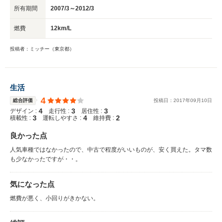
所有期間
2007/3～2012/3
燃費
12km/L
投稿者：ミッチー（東京都）
生活
4
総合評価
投稿日：
2017
年
09
月
10
日
4
3
3
デザイン :
走行性 :
居住性 :
3
4
2
積載性 :
運転しやすさ :
維持費 :
良かった点
人気車種ではなかったので、中古で程度がいいものが、安く買えた。タマ数
も少なかったですが・・。
気になった点
燃費が悪く、小回りがきかない。