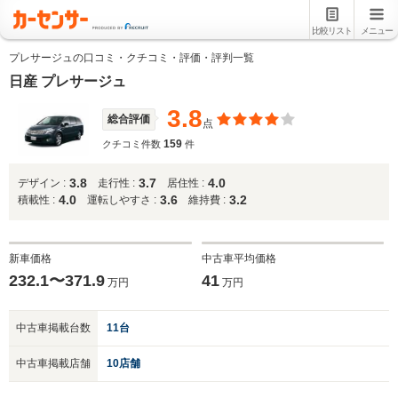
比較リスト
メニュー
プレサージュの口コミ・クチコミ・評価・評判一覧
日産 プレサージュ
3.8
総合評価
点
159
クチコミ件数
件
3.8
3.7
4.0
デザイン :
走行性 :
居住性 :
4.0
3.6
3.2
積載性 :
運転しやすさ :
維持費 :
新車価格
中古車平均価格
232.1〜371.9
41
万円
万円
中古車掲載台数
11台
中古車掲載店舗
10店舗