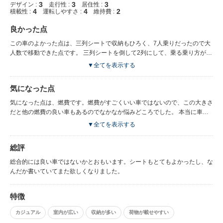
3
3
3
デザイン :
走行性 :
居住性 :
4
4
2
積載性 :
運転しやすさ :
維持費 :
良かった点
この車のよかった点は、三列シートで収納もひろく、7人乗りだったので大
人数で移動できた点です。 三列シートを倒して2列にして、乗る乗り方が1
番多く使っていた乗り方です。 それから、スノボーなど遠出したさいに
▼全てを表示する
は、二列目三列目も倒してフラットにし、毛布を引いて寝たりもしました。
車でたくさんの荷物を積める事と、ゆっくり身体を休めることができるスペ
気になった点
ースを作れるのは最高だと思います。 それから、サンルーフの付いている
タイプだったので、光が入ってとても気持ちよかったです。 運転もしやす
気になった点は、燃費です。燃費がすごくいい車ではないので、この大きさ
く、7人乗りとは思えないくらい大きさを感じない車でした。
だと他の燃費の良い車もあるのでなかなか悩みどころでした。 本当に車体
自体が重いようで、スライドドアも付いてるので、さらに重いみたいです。
▼全てを表示する
だから、燃費は仕方ないようです。 またソナーも付いていますが、何にで
も反応してしまいうるさくていつも切っていました。 運転していて気にな
総評
ったのは、リアビューが良くはないことです。 このあたりはきにならない
かたも多いかと思いますが、私には少し見難かったかなとおもいます。
総合的には良い車ではないかとおもいます。シートもとてもよかったし、な
んだか書いていてまた欲しくなりました。
特徴
カジュアル
室内が広い
収納が多い
荷物が載せやすい