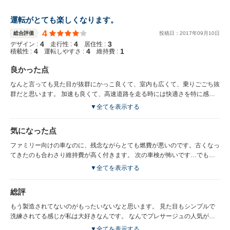
運転がとても楽しくなります。
4
総合評価
投稿日：
2017
年
09
月
10
日
4
4
3
デザイン :
走行性 :
居住性 :
4
4
1
積載性 :
運転しやすさ :
維持費 :
良かった点
なんと言っても見た目が抜群にかっこ良くて、室内も広くて、乗りごごち抜
群だと思います。 加速も良くて、高速道路を走る時には快適さを特に感じ
ます。 冷暖房も良く効くので助かります。 あとは大人数で出かける時に
▼全てを表示する
は、とても便利ですね。 家族でキャンプなどに出かける時は、荷物もたく
さん積めるし、使い勝手も良いので助かりますよ。
気になった点
ファミリー向けの車なのに、残念ながらとても燃費が悪いのです。古くなっ
てきたのも合わさり維持費が高く付きます。 次の車検が怖いです…でも手
放したくないのですがね。 あとは廃盤になってしまったために、ディーラ
▼全てを表示する
ーで修理をお願いする時に、取り寄せたりするために、時間が通常よりかか
ったりすることがあります。
総評
もう製造されてないのがもったいないなと思います。 見た目もシンプルで
洗練されてる感じが私は大好きなんです。 なんでプレサージュの人気がな
かったのか不思議です… たしかに似たようなセレナがあったので一般的に
▼全てを表示する