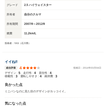
グレード
2.5 ハイウェイスター
所有者
自分のクルマ
所有期間
2007/9～2012/9
燃費
11.2km/L
投稿者：YAS（石川県）
イイね‼︎
4
総合評価
投稿日：
2014
年
03
月
04
日
5
4
4
デザイン :
走行性 :
居住性 :
3
4
3
積載性 :
運転しやすさ :
維持費 :
良かった点
ミニバンなのに見た目のデザインがカッコイイ。
気になった点