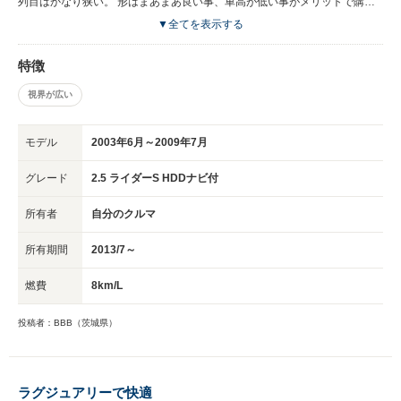
列目はかなり狭い。 形はまあまあ良い事、車高が低い事がメリットで購入
も、以外に2列目の安定性に欠けるので、購入される際は運転席だけでな
▼全てを表示する
く、いろんなシートにご自身が試乗する事が大事だと思います。
特徴
視界が広い
モデル
2003年6月～2009年7月
グレード
2.5 ライダーS HDDナビ付
所有者
自分のクルマ
所有期間
2013/7～
燃費
8km/L
投稿者：BBB（茨城県）
ラグジュアリーで快適