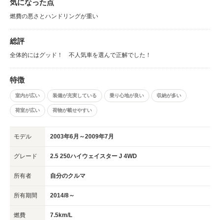
気になった点
燃費の悪さとハンドリングが重い
総評
全体的にはグッド！ 不人気車を選んで正解でした！
特徴
室内が広い
装備が充実している
乗り心地が良い
収納が多い
荷室が広い
荷物が載せやすい
モデル
2003年6月～2009年7月
グレード
2.5 250ハイウェイスター J 4WD
所有者
自分のクルマ
所有期間
2014/8～
燃費
7.5km/L