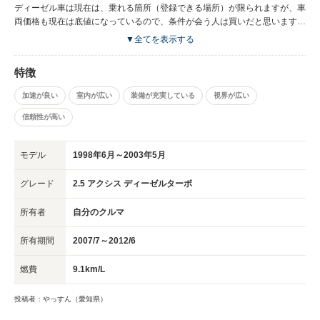
で、ロールが大きいことも大きなマイナスであると思いました。
ディーゼル車は現在は、乗れる箇所（登録できる場所）が限られますが、車
両価格も現在は底値になっているので、条件が会う人は買いだと思います。
さすがに外見、中身共に痛んでいる車両も多いです。なのでしっかりと見る
▼全てを表示する
目が必要だと思います。
特徴
加速が良い
室内が広い
装備が充実している
視界が広い
信頼性が高い
モデル
1998年6月～2003年5月
グレード
2.5 アクシス ディーゼルターボ
所有者
自分のクルマ
所有期間
2007/7～2012/6
燃費
9.1km/L
投稿者：やっすん（愛知県）