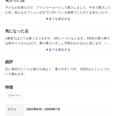
良かった点
子どもが出来たので、ファミリーカーとして購入しました。中古で購入した
ため、色んなオプションがすでに付いている状態でしたのてま良かったで
す。子どもを後部座席に乗せてますが、ベンチシートの様になってるのでゆ
▼全てを表示する
ったりと座れます。シートを最大に倒すとゆっくりと横になれるので長距離
の移動も安心です。子どもは移動用のDVDプレーヤーを付けてくつろぎな
気になった点
がらいつも乗っていました。運転席と2列目の間も広いのでゆったりと出来
ます。運転席と助手席も程よい距離間があるので乗り心地良いです。普段は
1番後ろはとても狭くなりますが、3列シートになります。3列目の乗り降り
3列目は使用していなかったので、お買い物の際の荷物置きとなってました
は両サイドからなので、乗り降りにすこし手間がかかるかと思います。ハイ
が積載部分と合わせてたくさん乗せる事が出来ます。車高も低めですので乗
オクだったので、維持費が気になる点の一つかなと思います。
▼全てを表示する
り降りもしやすいです。内装もシンプルで良かったです。シートのクッショ
ンもふかふかで座りやすい素材だなと思ってました。
総評
広い車内でシートが座り心地よく、乗りやすいです。2列目はとくにくつろ
いで乗れます。
特徴
スポーティ
モデル
2003年6月～2009年7月