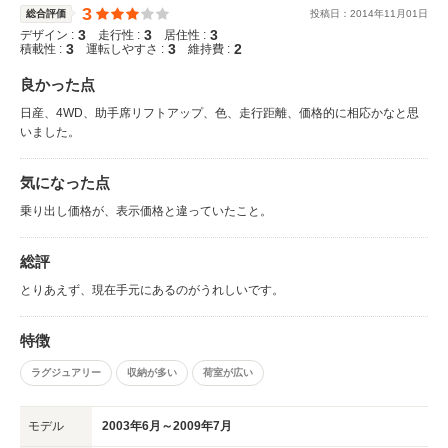
3
総合評価
投稿日：
2014
年
11
月
01
日
3
3
3
デザイン :
走行性 :
居住性 :
3
3
2
積載性 :
運転しやすさ :
維持費 :
良かった点
日産、4WD、助手席リフトアップ、色、走行距離、価格的に相応かなと思
いました。
気になった点
乗り出し価格が、表示価格と違っていたこと。
総評
とりあえず、現在手元にあるのがうれしいです。
特徴
ラグジュアリー
収納が多い
荷室が広い
モデル
2003年6月～2009年7月