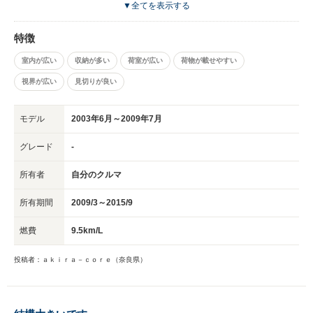
の車中泊でも広々と過ごすことができました。 最期の方は足回りがヘタっ
▼全てを表示する
ていてロールしまくりでしたが、交換すればまだまだ乗れたと思います。
マイナー車のためあまり街中では見ることがありませんでしたが、それは全
特徴
く気になりませんでした。 大きいサイズの車で取り回しは良くないです
が、見晴らしは良いため運転はしやすかったです。
室内が広い
収納が多い
荷室が広い
荷物が載せやすい
視界が広い
見切りが良い
モデル
2003年6月～2009年7月
グレード
-
所有者
自分のクルマ
所有期間
2009/3～2015/9
燃費
9.5km/L
投稿者：ａｋｉｒａ－ｃｏｒｅ（奈良県）