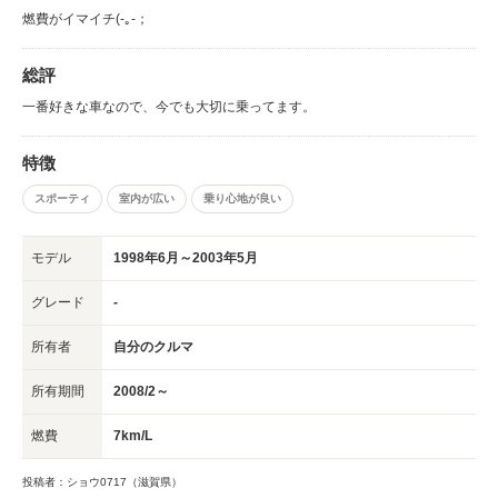
燃費がイマイチ(-｡-；
総評
一番好きな車なので、今でも大切に乗ってます。
特徴
スポーティ
室内が広い
乗り心地が良い
モデル
1998年6月～2003年5月
グレード
-
所有者
自分のクルマ
所有期間
2008/2～
燃費
7km/L
投稿者：ショウ0717（滋賀県）