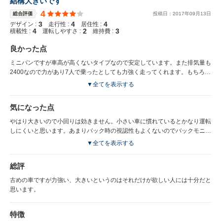
結構大きいです
4
総合評価
投稿日：
2017
年
09
月
13
日
3
4
4
デザイン :
走行性 :
居住性 :
4
2
3
積載性 :
運転しやすさ :
維持費 :
良かった点
ミニバンですが車高が高くないタイプなので安定しています。また排気量も
2400なので力があり7人で乗ったとしても力強く走ってくれます。もちろん
高速道路でもかなり安定した走りでハンドルもやや重めなのも安定感があり
▼全てを表示する
ます。シートもしっかりしていて特に2列目は3列目に人が乗らない場合は
かなり座席を下げて使うことができますが、そうするとかなりゆったりと座
気になった点
ることができそれで安定感もあるので快適に過ごすことができます。7人乗
りですが4人でゆったりと使っています。荷物も十分載せることができるま
やはり大きいので小回りは効きません。小さい車に慣れているとかなり運転
すし、長い荷物も載せることができます。
しにくいと思います。あまりバック時の視認性もよくないのでバックモニタ
ーやフロントポールで補っています。この点は程度の差はあれどの車もある
▼全てを表示する
ことだと思いますのしょうがないことだと思っています。固有のことで気に
なるのがセンターメーターでデジタルだということです。慣れればそれまで
総評
ですが違う車を運転した後だとかなり違和感が残ります。これは人間工学に
基づいているらしいのですが私を含め家族は運転席の前のアナログメーター
古めの車ですが力強い、大きいというのはそれだけが欲しい人には十分だと
のほうがスピードを認識しやすくそれでいて見やすいと言う全員が同じ意見
思います。
です、
特徴