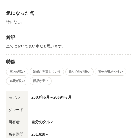
気になった点
特になし。
総評
全てにおいて良い車だと思います。
特徴
室内が広い
装備が充実している
乗り心地が良い
荷物が載せやすい
燃費が良い
部品が安い
モデル
2003年6月～2009年7月
グレード
-
所有者
自分のクルマ
所有期間
2013/10～