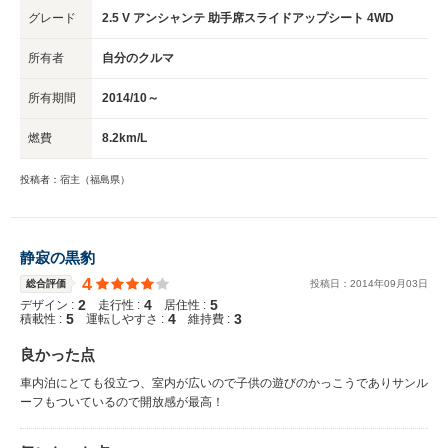
グレード
2.5 V アンシャンテ 助手席スライドアップシート 4WD
所有者
自分のクルマ
所有期間
2014/10～
燃費
8.2km/L
投稿者：宿主（福島県）
静寂の黒豹
4
総合評価
投稿日：
2014
年
09
月
03
日
2
4
5
デザイン :
走行性 :
居住性 :
5
4
3
積載性 :
運転しやすさ :
維持費 :
良かった点
車内泊にとても役立つ、室内が広いので子供の遊びのかっこうでありサンル
ーフもついているので開放感が最高！