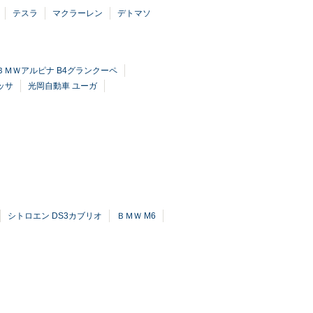
テスラ
マクラーレン
デトマソ
ＢＭＷアルピナ B4グランクーペ
ッサ
光岡自動車 ユーガ
シトロエン DS3カブリオ
ＢＭＷ M6