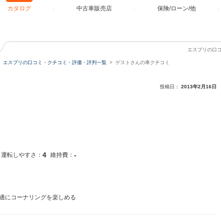
カタログ
中古車販売店
保険/ローン/他
エスプリの口
エスプリの口コミ・クチコミ・評価・評判一覧
ゲストさんの車クチコミ
投稿日：
2013年2月16日
4
-
運転しやすさ：
維持費：
適にコーナリングを楽しめる