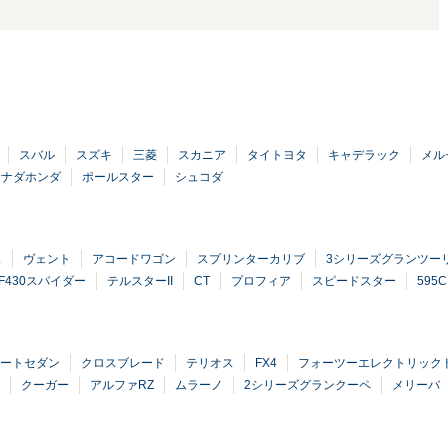
スバル
スズキ
三菱
スカニア
タイトヨタ
キャデラック
メル
カナダホンダ
ポールスター
シュコダ
ス
ヴェント
アコードワゴン
スプリンターカリブ
3シリーズグランツー
F430スパイダー
テルスターII
CT
プロフィア
スピードスター
595C
ートセダン
クロスブレード
テリオス
FX4
フォーツーエレクトリック
クーガー
アルファRZ
ムラーノ
2シリーズグランクーペ
メリーバ