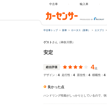
中古車
輸入車
中古車トップ
新車
ロータス（新車）
エスプリ
ゲスト
さん（神奈川県）
安定
4
総合評価
点
4
4
4
4
デザイン：
走行性：
居住性：
積載性：
良かった点
ハンドリング性能がしっかりとしているので、快