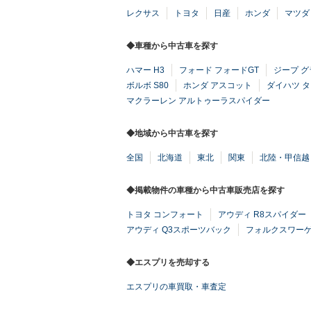
レクサス
トヨタ
日産
ホンダ
マツダ
◆車種から中古車を探す
ハマー H3
フォード フォードGT
ジープ 
ボルボ S80
ホンダ アスコット
ダイハツ 
マクラーレン アルトゥーラスパイダー
◆地域から中古車を探す
全国
北海道
東北
関東
北陸・甲信越
◆掲載物件の車種から中古車販売店を探す
トヨタ コンフォート
アウディ R8スパイダー
アウディ Q3スポーツバック
フォルクスワーゲ
◆エスプリを売却する
エスプリの車買取・車査定