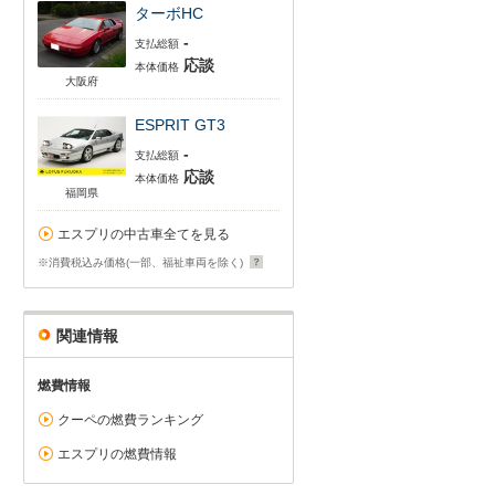
ターボHC
-
支払総額
応談
本体価格
大阪府
ESPRIT GT3
-
支払総額
応談
本体価格
福岡県
エスプリの中古車全てを見る
※消費税込み価格(一部、福祉車両を除く)
関連情報
燃費情報
クーペの燃費ランキング
エスプリの燃費情報