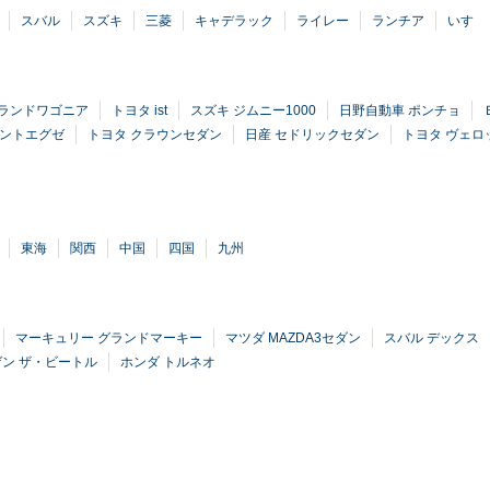
スバル
スズキ
三菱
キャデラック
ライレー
ランチア
いすゞ
グランドワゴニア
トヨタ ist
スズキ ジムニー1000
日野自動車 ポンチョ
タントエグゼ
トヨタ クラウンセダン
日産 セドリックセダン
トヨタ ヴェロ
東海
関西
中国
四国
九州
マーキュリー グランドマーキー
マツダ MAZDA3セダン
スバル デックス
ン ザ・ビートル
ホンダ トルネオ