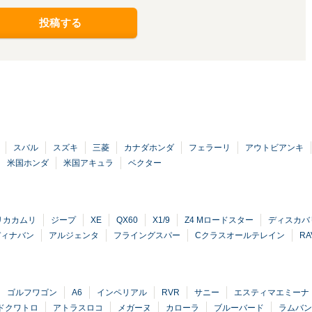
投稿する
スバル
スズキ
三菱
カナダホンダ
フェラーリ
アウトビアンキ
米国ホンダ
米国アキュラ
ベクター
リカカムリ
ジープ
XE
QX60
X1/9
Z4 Mロードスター
ディスカバ
ディナバン
アルジェンタ
フライングスパー
Cクラスオールテレイン
RA
ゴルフワゴン
A6
インペリアル
RVR
サニー
エスティマエミーナ
ドクワトロ
アトラスロコ
メガーヌ
カローラ
ブルーバード
ラムバン