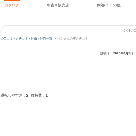
カタログ
中古車販売店
保険/ローン/他
CX-3
-3の口コミ・クチコミ・評価・評判一覧
ボンさんの車クチコミ
投稿日：
2020年8月5日
2
1
運転しやすさ：
維持費：