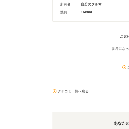
所有者
自分のクルマ
燃費
16km/L
この
参考になっ
クチコミ一覧へ戻る
あなた