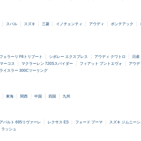
スバル
スズキ
三菱
イノチェンティ
アウディ
ポンテアック
フェラーリ F8トリブート
シボレー エクスプレス
アウディ クワトロ
日産
Iマーコス
マクラーレン 720Sスパイダー
フィアット プントエヴォ
アウディ
ライスラー 300Cツーリング
東海
関西
中国
四国
九州
アバルト 695リヴァーレ
レクサス ES
フォード プーマ
スズキ ジムニーシ
 ラッシュ