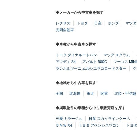
◆メーカーから中古車を探す
レクサス
トヨタ
日産
ホンダ
マツダ
光岡自動車
◆車種から中古車を探す
トヨタ ダイナルートバン
マツダ スクラム
アウディ S4
アバルト 500C
マーコス MIN
ランボルギーニ ムルシエラゴロードスター
ク
◆地域から中古車を探す
全国
北海道
東北
関東
北陸・甲信越
◆掲載物件の車種から中古車販売店を探す
三菱 ミラージュ
日産 スカイラインクーペ
ＢＭＷ X4
トヨタ アベンシスワゴン
トヨタ