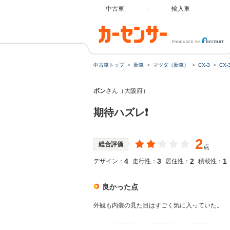
中古車
輸入車
中古車トップ
新車
マツダ（新車）
CX-3
CX
ボン
さん（大阪府）
期待ハズレ❗️
2
総合評価
点
4
3
2
1
デザイン：
走行性：
居住性：
積載性：
良かった点
外観も内装の見た目はすごく気に入っていた。