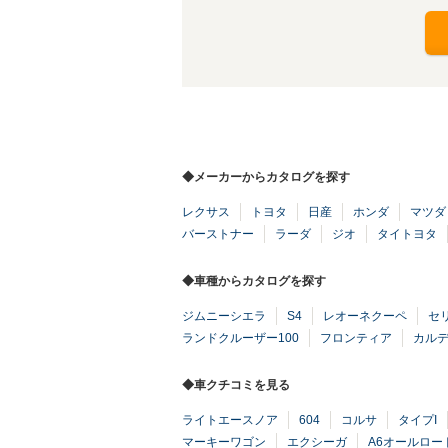
◆メーカーからカタログを探す
レクサス
トヨタ
日産
ホンダ
マツダ
バーストナー
ラーダ
ジオ
タイトヨタ
◆車種からカタログを探す
ジムニーシエラ
S4
レオーネクーペ
セ
ランドクルーザー100
フロンティア
カル
◆車クチコミを見る
ライトエースノア
604
コルサ
タイプI
マーキーワゴン
エクシーガ
A6オールロー