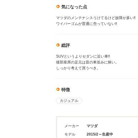
気になった点
マツダのメンテナンスうけてるけど故障が多い‼️
ワイパーゴムが普通に売っていない‼️
総評
SUVというよりセダンに近い車‼️
後部座席の足元は昔の車並みに狭い。
しっかり考えて買うべき。
特徴
カジュアル
メーカー
マツダ
モデル
2015/2～生産中