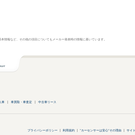
基本情報など、その他の項目についてもメーカー発表時の情報に基いています。
入車
車買取・車査定
中古車リース
プライバシーポリシー
利用規約
"カーセンサーは安心"その理由
サイ