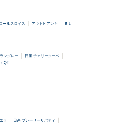
ロールスロイス
アウトビアンキ
ＢＬ
 ラングレー
日産 チェリークーペ
 Q2
エラ
日産 プレーリーリバティ