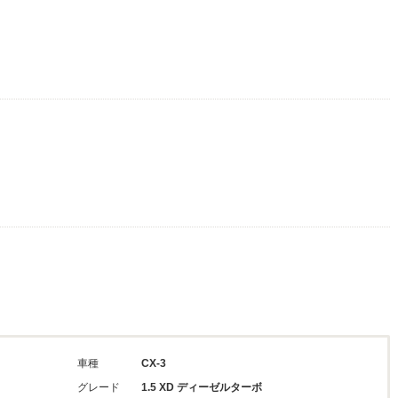
車種
CX-3
グレード
1.5 XD ディーゼルターボ