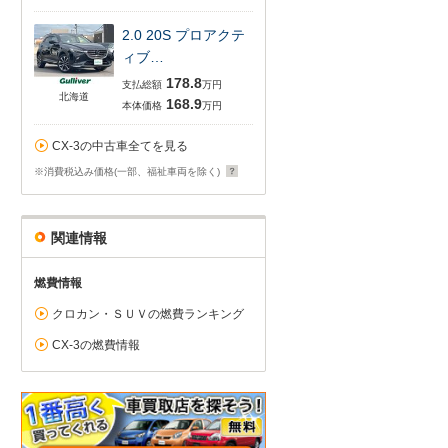
2.0 20S プロアクテ
ィブ…
178.8
支払総額
万円
北海道
168.9
本体価格
万円
CX-3の中古車全てを見る
※消費税込み価格(一部、福祉車両を除く)
関連情報
燃費情報
クロカン・ＳＵＶの燃費ランキング
CX-3の燃費情報