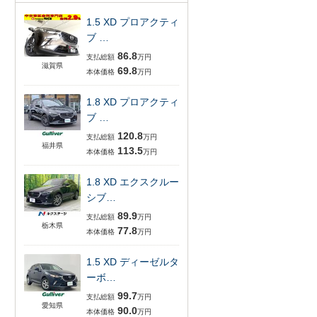
1.5 XD プロアクティ
ブ …
86.8
支払総額
万円
滋賀県
69.8
本体価格
万円
1.8 XD プロアクティ
ブ …
120.8
支払総額
万円
福井県
113.5
本体価格
万円
1.8 XD エクスクルー
シブ…
89.9
支払総額
万円
栃木県
77.8
本体価格
万円
1.5 XD ディーゼルタ
ーボ…
99.7
支払総額
万円
愛知県
90.0
本体価格
万円