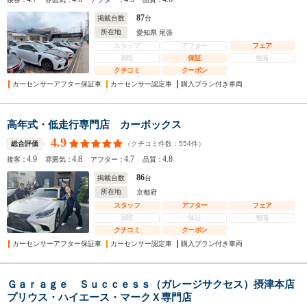
87
掲載台数
台
所在地
愛知県 尾張
スタッフ
アフター
フェア
買取
保証
整備
クチコミ
クーポン
カーセンサーアフター保証車
カーセンサー認定車
購入プラン付き車両
高年式・低走行専門店 カーボックス
4.9
（クチコミ件数：
554
件）
総合評価
4.9
4.8
4.7
4.8
接客：
雰囲気：
アフター：
品質：
86
掲載台数
台
所在地
京都府
スタッフ
アフター
フェア
買取
保証
整備
クチコミ
クーポン
カーセンサーアフター保証車
カーセンサー認定車
購入プラン付き車両
Ｇａｒａｇｅ Ｓｕｃｃｅｓｓ（ガレージサクセス）摂津本店
プリウス・ハイエース・マークＸ専門店