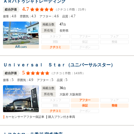
ＡＲバドゥシャトレーディング
4.7
（クチコミ件数：
21
件）
総合評価
4.8
4.3
4.6
4.7
接客：
雰囲気：
アフター：
品質：
47
掲載台数
台
所在地
長野県
スタッフ
アフター
フェア
買取
保証
整備
クチコミ
クーポン
Ｕｎｉｖｅｒｓａｌ Ｓｔａｒ（ユニバーサルスター）
5
（クチコミ件数：
143
件）
総合評価
5
4.9
5
5
接客：
雰囲気：
アフター：
品質：
36
掲載台数
台
所在地
大阪府 大阪南部
スタッフ
アフター
フェア
買取
保証
整備
クチコミ
クーポン
カーセンサーアフター保証車
購入プラン付き車両