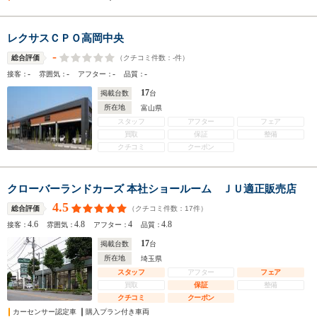
レクサスＣＰＯ高岡中央
-
（クチコミ件数：
-
件）
総合評価
-
-
-
-
接客：
雰囲気：
アフター：
品質：
17
掲載台数
台
所在地
富山県
スタッフ
アフター
フェア
買取
保証
整備
クチコミ
クーポン
クローバーランドカーズ 本社ショールーム ＪＵ適正販売店
4.5
（クチコミ件数：
17
件）
総合評価
4.6
4.8
4
4.8
接客：
雰囲気：
アフター：
品質：
17
掲載台数
台
所在地
埼玉県
スタッフ
アフター
フェア
買取
保証
整備
クチコミ
クーポン
カーセンサー認定車
購入プラン付き車両