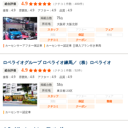
4.9
（クチコミ件数：
489
件）
総合評価
4.9
4.9
4.9
4.9
接客：
雰囲気：
アフター：
品質：
75
掲載台数
台
所在地
大阪府 大阪北部
スタッフ
アフター
フェア
買取
保証
整備
クチコミ
クーポン
カーセンサーアフター保証車
カーセンサー認定車
購入プラン付き車両
ロペライオグループ ロペライオ練馬／（株）ロペライオ
4.9
（クチコミ件数：
52
件）
総合評価
4.9
4.8
4.9
4.9
接客：
雰囲気：
アフター：
品質：
53
掲載台数
台
所在地
東京都 23区
スタッフ
アフター
フェア
買取
保証
整備
クチコミ
クーポン
カーセンサー認定車