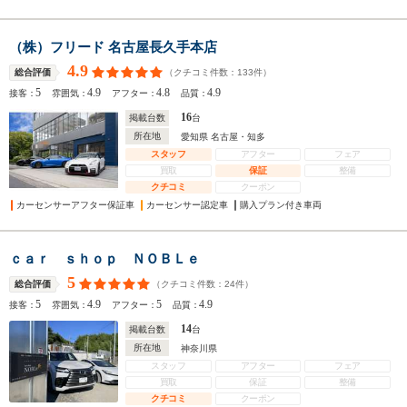
（株）フリード 名古屋長久手本店
4.9
（クチコミ件数：
133
件）
総合評価
5
4.9
4.8
4.9
接客：
雰囲気：
アフター：
品質：
16
掲載台数
台
所在地
愛知県 名古屋・知多
スタッフ
アフター
フェア
買取
保証
整備
クチコミ
クーポン
カーセンサーアフター保証車
カーセンサー認定車
購入プラン付き車両
ｃａｒ ｓｈｏｐ ＮＯＢＬｅ
5
（クチコミ件数：
24
件）
総合評価
5
4.9
5
4.9
接客：
雰囲気：
アフター：
品質：
14
掲載台数
台
所在地
神奈川県
スタッフ
アフター
フェア
買取
保証
整備
クチコミ
クーポン