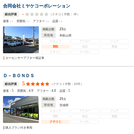
合同会社ミヤケコーポレーション
-
（クチコミ件数：
-
件）
総合評価
-
-
-
-
接客：
雰囲気：
アフター：
品質：
23
掲載台数
台
所在地
和歌山県
スタッフ
アフター
フェア
買取
保証
整備
クチコミ
クーポン
カーセンサーアフター保証車
Ｄ－ＢＯＮＤＳ
5
（クチコミ件数：
20
件）
総合評価
5
4.9
4.8
5
接客：
雰囲気：
アフター：
品質：
21
掲載台数
台
所在地
茨城県
スタッフ
アフター
フェア
買取
保証
整備
クチコミ
クーポン
購入プラン付き車両