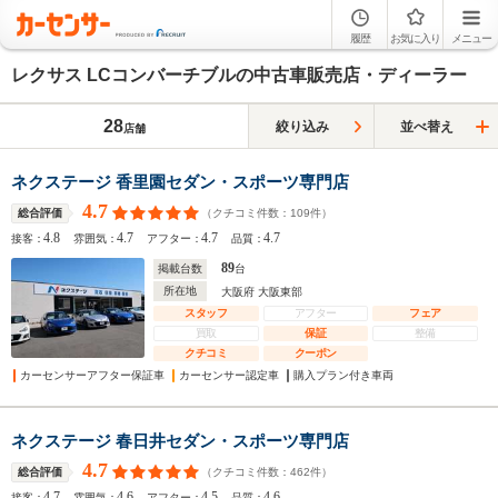
履歴
お気に入り
メニュー
レクサス LCコンバーチブルの中古車販売店・ディーラー
28
絞り込み
並べ替え
店舗
ネクステージ 香里園セダン・スポーツ専門店
4.7
（クチコミ件数：
109
件）
総合評価
4.8
4.7
4.7
4.7
接客：
雰囲気：
アフター：
品質：
89
掲載台数
台
所在地
大阪府 大阪東部
スタッフ
アフター
フェア
買取
保証
整備
クチコミ
クーポン
カーセンサーアフター保証車
カーセンサー認定車
購入プラン付き車両
ネクステージ 春日井セダン・スポーツ専門店
4.7
（クチコミ件数：
462
件）
総合評価
4.7
4.6
4.5
4.6
接客：
雰囲気：
アフター：
品質：