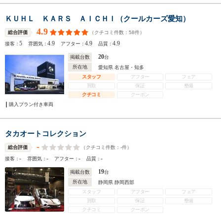
ＫＵＨＬ ＫＡＲＳ ＡＩＣＨＩ（クールカーズ愛知）
4.9
（クチコミ件数：
58
件）
総合評価
5
4.9
4.9
4.9
接客：
雰囲気：
アフター：
品質：
20
掲載台数
台
所在地
愛知県 名古屋・知多
スタッフ
アフター
フェア
買取
保証
整備
クチコミ
クーポン
購入プラン付き車両
タカオートコレクション
-
（クチコミ件数：
-
件）
総合評価
-
-
-
-
接客：
雰囲気：
アフター：
品質：
19
掲載台数
台
所在地
静岡県 静岡西部
スタッフ
アフター
フェア
買取
保証
整備
クチコミ
クーポン