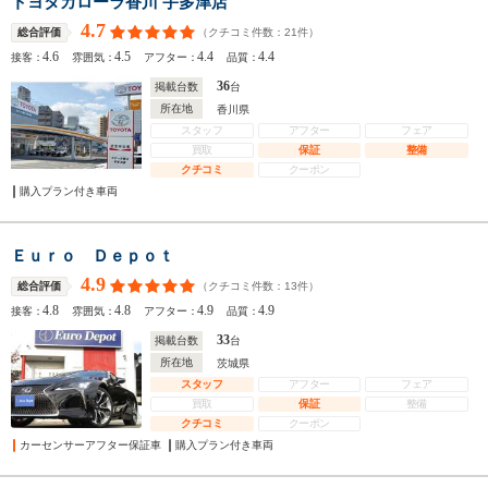
トヨタカローラ香川 宇多津店
4.7
（クチコミ件数：
21
件）
総合評価
4.6
4.5
4.4
4.4
接客：
雰囲気：
アフター：
品質：
36
掲載台数
台
所在地
香川県
スタッフ
アフター
フェア
買取
保証
整備
クチコミ
クーポン
購入プラン付き車両
Ｅｕｒｏ Ｄｅｐｏｔ
4.9
（クチコミ件数：
13
件）
総合評価
4.8
4.8
4.9
4.9
接客：
雰囲気：
アフター：
品質：
33
掲載台数
台
所在地
茨城県
スタッフ
アフター
フェア
買取
保証
整備
クチコミ
クーポン
カーセンサーアフター保証車
購入プラン付き車両