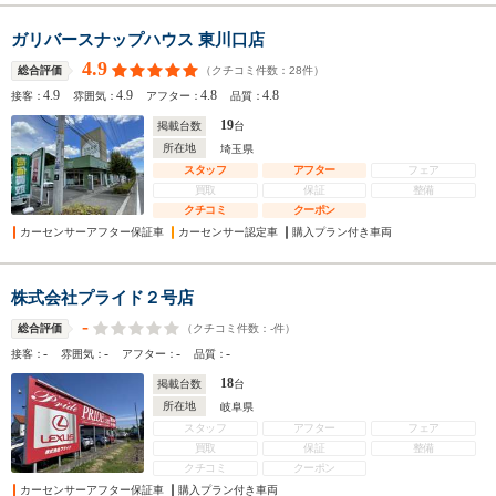
ガリバースナップハウス 東川口店
4.9
（クチコミ件数：
28
件）
総合評価
4.9
4.9
4.8
4.8
接客：
雰囲気：
アフター：
品質：
19
掲載台数
台
所在地
埼玉県
スタッフ
アフター
フェア
買取
保証
整備
クチコミ
クーポン
カーセンサーアフター保証車
カーセンサー認定車
購入プラン付き車両
株式会社プライド２号店
-
（クチコミ件数：
-
件）
総合評価
-
-
-
-
接客：
雰囲気：
アフター：
品質：
18
掲載台数
台
所在地
岐阜県
スタッフ
アフター
フェア
買取
保証
整備
クチコミ
クーポン
カーセンサーアフター保証車
購入プラン付き車両