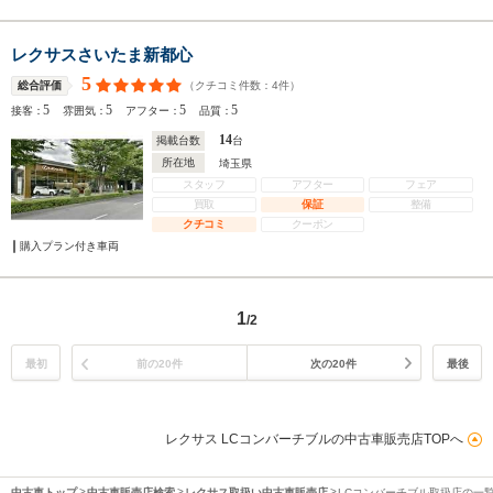
レクサスさいたま新都心
5
（クチコミ件数：
4
件）
総合評価
5
5
5
5
接客：
雰囲気：
アフター：
品質：
14
掲載台数
台
所在地
埼玉県
スタッフ
アフター
フェア
買取
保証
整備
クチコミ
クーポン
購入プラン付き車両
1
/2
最初
前の20件
次の20件
最後
レクサス LCコンバーチブルの中古車販売店TOPへ
中古車トップ
中古車販売店検索
レクサス取扱い中古車販売店
LCコンバーチブル取扱店の一