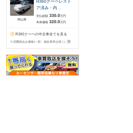
R360クーペレスト
ア済み・内…
330.0
支払総額
万円
岡山県
320.0
本体価格
万円
R360クーペの中古車全てを見る
※消費税込み価格(一部、福祉車両を除く)