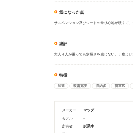
気になった点
サスペンション及びシートの乗り心地が硬くて、
総評
大人４人が乗っても窮屈さを感じない、丁度よい
特徴
加速
装備充実
収納多
荷室広
メーカー
マツダ
モデル
-
所有者
試乗車