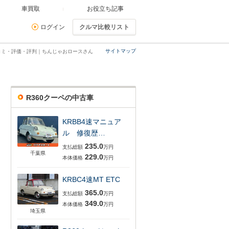
車買取
お役立ち記事
ログイン
クルマ比較リスト
サイトマップ
チコミ・評価・評判｜ちんじゃおロースさん
R360クーペの中古車
KRBB4速マニュア
ル 修復歴…
235.0
支払総額
万円
千葉県
229.0
本体価格
万円
KRBC4速MT ETC
365.0
支払総額
万円
349.0
本体価格
万円
埼玉県