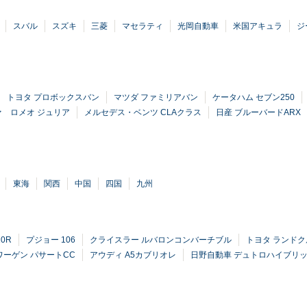
スバル
スズキ
三菱
マセラティ
光岡自動車
米国アキュラ
ジ
トヨタ プロボックスバン
マツダ ファミリアバン
ケータハム セブン250
ァ ロメオ ジュリア
メルセデス・ベンツ CLAクラス
日産 ブルーバードARX
東海
関西
中国
四国
九州
0R
プジョー 106
クライスラー ルバロンコンバーチブル
トヨタ ランドク
ーゲン パサートCC
アウディ A5カブリオレ
日野自動車 デュトロハイブリ