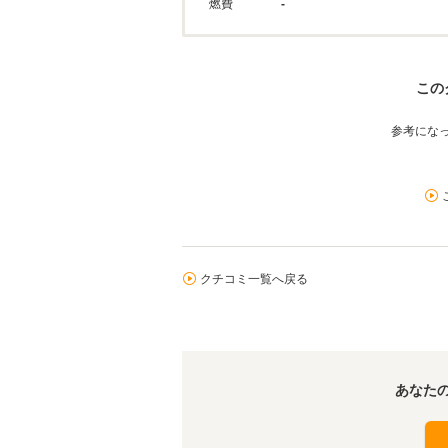
燃費
-
この
参考にな
クチコミ一覧へ戻る
あなた