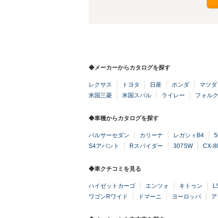
◆メーカーからカタログを探す
レクサス
トヨタ
日産
ホンダ
マツダ
米国三菱
米国スバル
ライレー
フォル
◆車種からカタログを探す
パルサーセダン
カリーナ
レガシィB4
S4アバント
Rスパイダー
307SW
CX-8
◆車クチコミを見る
ハイゼットカーゴ
エンツォ
キトゥン
L
ワゴンRワイド
ドマーニ
ヨーロッパ
ア