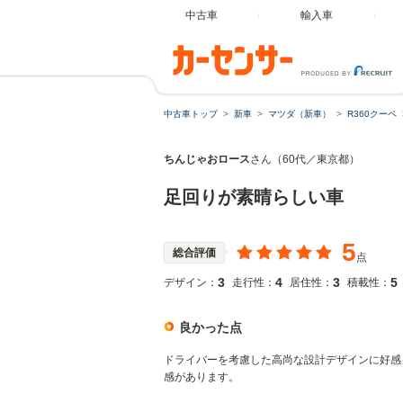
中古車
輸入車
中古車トップ
新車
マツダ（新車）
R360クーペ
ちんじゃおロース
さん（60代／東京都）
足回りが素晴らしい車
5
総合評価
点
3
4
3
5
デザイン：
走行性：
居住性：
積載性：
良かった点
ドライバーを考慮した高尚な設計デザインに好感
感があります。