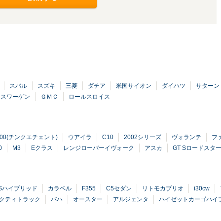
スバル
スズキ
三菱
ダチア
米国サイオン
ダイハツ
サターン
クスワーゲン
ＧＭＣ
ロールスロイス
500(チンクエチェント)
ウアイラ
C10
2002シリーズ
ヴォランテ
フ
0
M3
Eクラス
レンジローバーイヴォーク
アスカ
GT Sロードスタ
Sハイブリッド
カラベル
F355
C5セダン
リトモカブリオ
i30cw
クティトラック
バハ
オースター
アルジェンタ
ハイゼットカーゴハイ