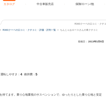
カタログ
中古車販売店
保険/ローン/他
R360クーペの口コミ・ク
R360クーペの口コミ・クチコミ・評価・評判一覧
ちんじゃおロースさんの車クチコミ
投稿日：
2013年3月9日
4
5
運転しやすさ：
維持費：
を持てます。乗り心地重視のサスペンションで、ゆったりとした乗り心地と安定