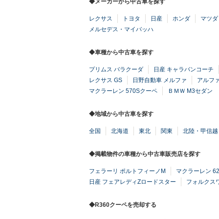
◆メーカーから中古車を探す
レクサス
トヨタ
日産
ホンダ
マツダ
メルセデス・マイバッハ
◆車種から中古車を探す
プリムス バラクーダ
日産 キャラバンコーチ
レクサス GS
日野自動車 メルファ
アルフ
マクラーレン 570Sクーペ
ＢＭＷ M3セダン
◆地域から中古車を探す
全国
北海道
東北
関東
北陸・甲信越
◆掲載物件の車種から中古車販売店を探す
フェラーリ ポルトフィーノM
マクラーレン 62
日産 フェアレディZロードスター
フォルクスワ
◆R360クーペを売却する