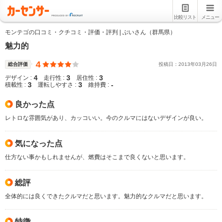
比較リスト
メニュー
モンテゴの口コミ・クチコミ・評価・評判 | ぶいさん（群馬県）
魅力的
4
総合評価
投稿日：
2013
年
03
月
26
日
4
3
3
デザイン :
走行性 :
居住性 :
3
3
-
積載性 :
運転しやすさ :
維持費 :
良かった点
レトロな雰囲気があり、カッコいい。今のクルマにはないデザインが良い。
気になった点
仕方ない事かもしれませんが、燃費はそこまで良くないと思います。
総評
全体的には良くできたクルマだと思います。魅力的なクルマだと思います。
特徴