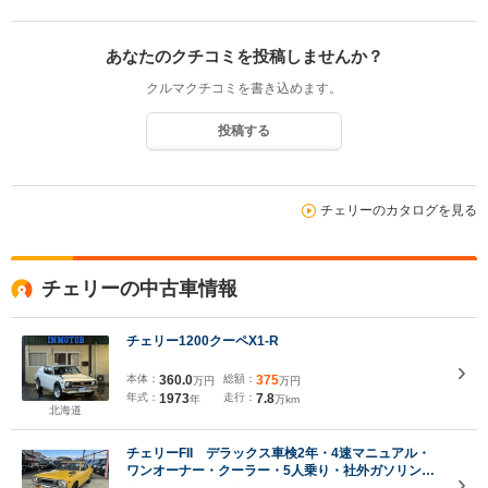
あなたのクチコミを投稿しませんか？
クルマクチコミを書き込めます。
投稿する
チェリーのカタログを見る
チェリーの中古車情報
チェリー1200クーペX1-R
本体：
360.0
総額：
375
万円
万円
年式：
1973
走行：
7.8
年
万km
北海道
チェリーFII デラックス車検2年・4速マニュアル・
ワンオーナー・クーラー・5人乗り・社外ガソリンタ
ンク・1200cc