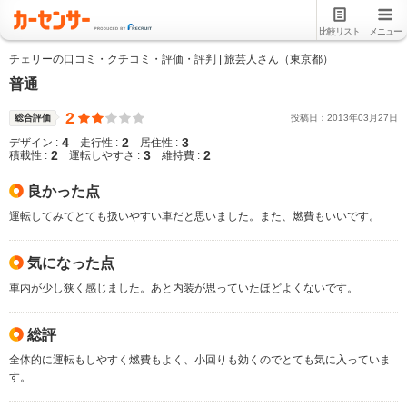
比較リスト
メニュー
チェリーの口コミ・クチコミ・評価・評判 | 旅芸人さん（東京都）
普通
2
総合評価
投稿日：
2013
年
03
月
27
日
4
2
3
デザイン :
走行性 :
居住性 :
2
3
2
積載性 :
運転しやすさ :
維持費 :
良かった点
運転してみてとても扱いやすい車だと思いました。また、燃費もいいです。
気になった点
車内が少し狭く感じました。あと内装が思っていたほどよくないです。
総評
全体的に運転もしやすく燃費もよく、小回りも効くのでとても気に入っていま
す。