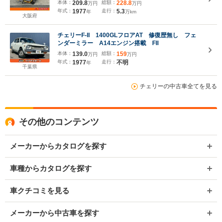
本体：
209.8
総額：
228.8
万円
万円
年式：
1977
走行：
5.3
年
万km
大阪府
チェリーF-II 1400GLフロアAT 修復歴無し フェ
ンダーミラー A14エンジン搭載 FII
本体：
139.0
総額：
159
万円
万円
年式：
1977
走行：
不明
年
千葉県
チェリーの中古車全てを見る
その他のコンテンツ
メーカーからカタログを探す
車種からカタログを探す
車クチコミを見る
メーカーから中古車を探す