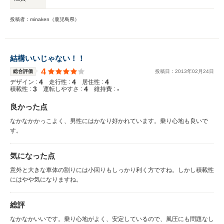
投稿者：minaken（鹿児島県）
結構いいじゃない！！
4
総合評価
投稿日：
2013
年
02
月
24
日
4
4
4
デザイン :
走行性 :
居住性 :
3
4
-
積載性 :
運転しやすさ :
維持費 :
良かった点
なかなかかっこよく、男性にはかなり好かれています。乗り心地も良いで
す。
気になった点
意外と大きな車体の割りには小回りもしっかり利く方ですね。しかし積載性
にはやや気になりますね。
総評
なかなかいいです。乗り心地がよく、安定しているので、風圧にも問題なし