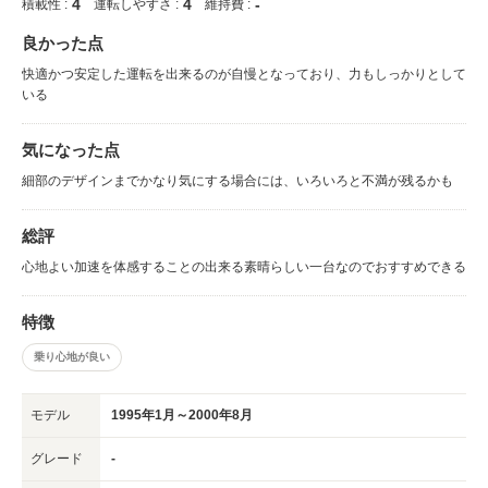
4
4
-
積載性 :
運転しやすさ :
維持費 :
良かった点
快適かつ安定した運転を出来るのが自慢となっており、力もしっかりとして
いる
気になった点
細部のデザインまでかなり気にする場合には、いろいろと不満が残るかも
総評
心地よい加速を体感することの出来る素晴らしい一台なのでおすすめできる
特徴
乗り心地が良い
モデル
1995年1月～2000年8月
グレード
-