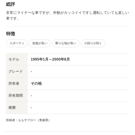
総評
非常にマイナーな車ですが、外観がカッコイイですし運転していても楽しい
車です。
特徴
スポーティ
加速が良い
乗り心地が良い
小回りが利く
モデル
1995年1月～2000年8月
グレード
-
所有者
その他
所有期間
-
燃費
-
投稿者：ももサブロー（青森県）