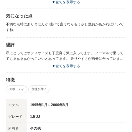
ます。
▼全てを表示する
気になった点
不満な点特にありませんが 強いて言うならもう少し燃費があがればいいで
すね。
総評
私にとってはボディサイズも丁度良く気に入ってます。 ノーマルで乗って
てもまぁまぁかっこいいと思ってます。 走りやすさが自分に合っていま
す。
▼全てを表示する
特徴
スポーティ
加速が良い
モデル
1995年1月～2000年8月
グレード
1.5 JJ
所有者
その他