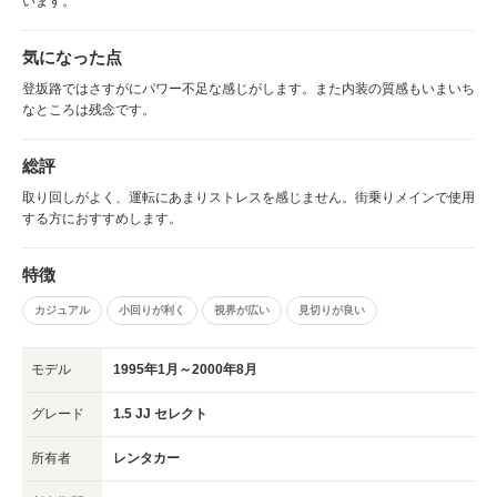
います。
気になった点
登坂路ではさすがにパワー不足な感じがします。また内装の質感もいまいち
なところは残念です。
総評
取り回しがよく、運転にあまりストレスを感じません。街乗りメインで使用
する方におすすめします。
特徴
カジュアル
小回りが利く
視界が広い
見切りが良い
モデル
1995年1月～2000年8月
グレード
1.5 JJ セレクト
所有者
レンタカー