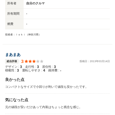
所有者
自分のクルマ
所有期間
-
燃費
-
投稿者：ｌｏｋｉ（神奈川県）
まあまあ
3
総合評価
投稿日：
2013
年
03
月
14
日
3
3
3
デザイン :
走行性 :
居住性 :
3
4
-
積載性 :
運転しやすさ :
維持費 :
良かった点
コンパクトなサイズで小回りが利いて値段も安かったです。
気になった点
元の値段が安いだけあって内装はちょっと残念な感じ。