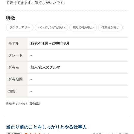
で走行できます。気持ちがいいです。
特徴
ラグジュアリー
ハンドリングが良い
乗り心地が良い
信頼性が高い
モデル
1995年1月～2000年8月
グレード
-
所有者
知人/友人のクルマ
所有期間
-
燃費
-
投稿者：みやび（愛知県）
当たり前のことをしっかりとやる仕事人