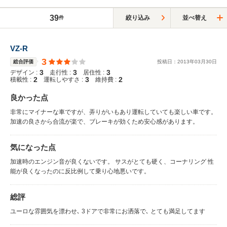
39
絞り込み
並べ替え
件
VZ-R
3
総合評価
投稿日：
2013
年
03
月
30
日
3
3
3
デザイン :
走行性 :
居住性 :
2
3
2
積載性 :
運転しやすさ :
維持費 :
良かった点
非常にマイナーな車ですが、弄りがいもあり運転していても楽しい車です。
加速の良さから合流が楽で、ブレーキが効くため安心感があります。
気になった点
加速時のエンジン音が良くないです。 サスがとても硬く、コーナリング 性
能が良くなったのに反比例して乗り心地悪いです。
総評
ユーロな雰囲気を漂わせ､ 3ドアで非常にお洒落で､ とても満足してます