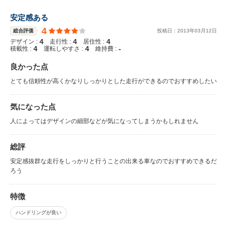
安定感ある
4
総合評価
投稿日：
2013
年
03
月
12
日
4
4
4
デザイン :
走行性 :
居住性 :
4
4
-
積載性 :
運転しやすさ :
維持費 :
良かった点
とても信頼性が高くかなりしっかりとした走行ができるのでおすすめしたい
気になった点
人によってはデザインの細部などが気になってしまうかもしれません
総評
安定感抜群な走行をしっかりと行うことの出来る車なのでおすすめできるだ
ろう
特徴
ハンドリングが良い