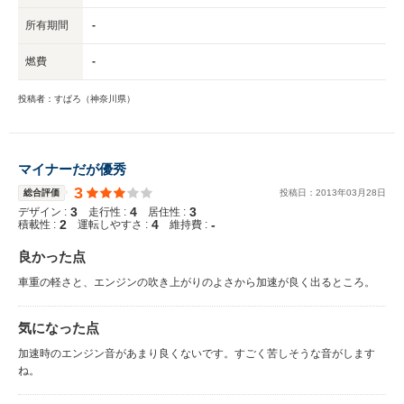
所有期間
-
燃費
-
投稿者：すぱろ（神奈川県）
マイナーだが優秀
3
総合評価
投稿日：
2013
年
03
月
28
日
3
4
3
デザイン :
走行性 :
居住性 :
2
4
-
積載性 :
運転しやすさ :
維持費 :
良かった点
車重の軽さと、エンジンの吹き上がりのよさから加速が良く出るところ。
気になった点
加速時のエンジン音があまり良くないです。すごく苦しそうな音がします
ね。