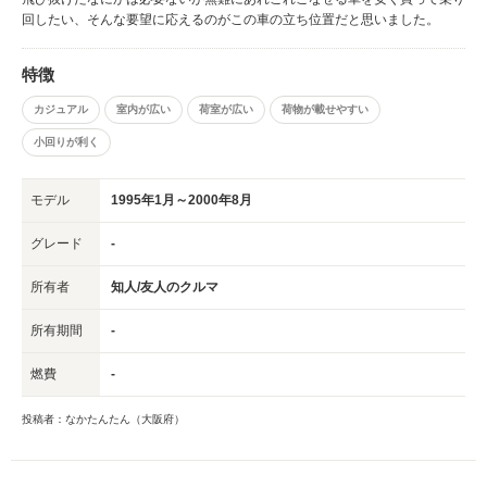
回したい、そんな要望に応えるのがこの車の立ち位置だと思いました。
特徴
カジュアル
室内が広い
荷室が広い
荷物が載せやすい
小回りが利く
モデル
1995年1月～2000年8月
グレード
-
所有者
知人/友人のクルマ
所有期間
-
燃費
-
投稿者：なかたんたん（大阪府）