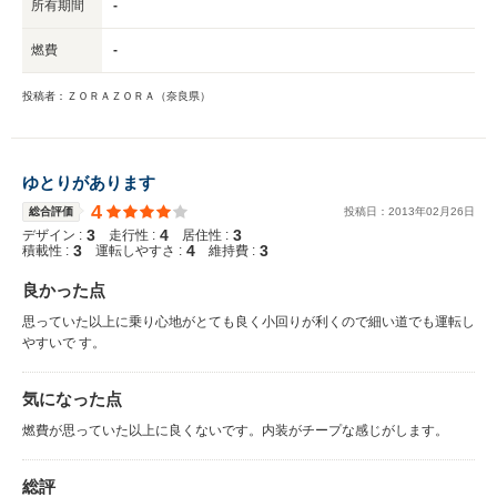
所有期間
-
燃費
-
投稿者：ＺＯＲＡＺＯＲＡ（奈良県）
ゆとりがあります
4
総合評価
投稿日：
2013
年
02
月
26
日
3
4
3
デザイン :
走行性 :
居住性 :
3
4
3
積載性 :
運転しやすさ :
維持費 :
良かった点
思っていた以上に乗り心地がとても良く小回りが利くので細い道でも運転し
やすいで す。
気になった点
燃費が思っていた以上に良くないです。内装がチープな感じがします。
総評