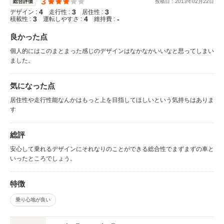
3
総合評価
投稿日：
2013
年
02
月
22
日
4
3
3
デザイン :
走行性 :
居住性 :
3
4
-
積載性 :
運転しやすさ :
維持費 :
良かった点
個人的にはこのまとまった感じのデザインはなかなかいいなと思ってしまい
ました。
気になった点
居住性や走行性能なんかはもっと上を目指してほしいという気持ちはありま
す
総評
安心して乗れるデザインにそれなりのことができる総合性でまずまずの車と
いったところでしょう。
特徴
乗り心地が良い