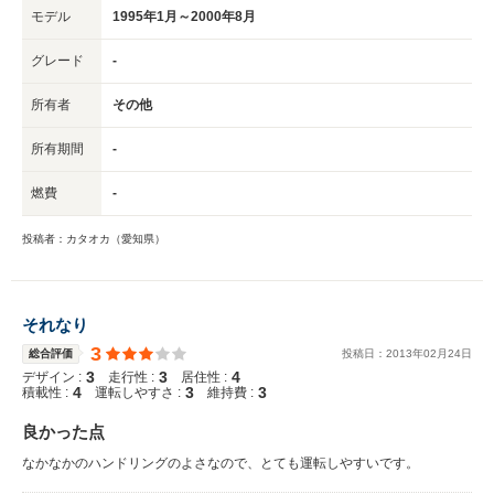
モデル
1995年1月～2000年8月
グレード
-
所有者
その他
所有期間
-
燃費
-
投稿者：カタオカ（愛知県）
それなり
3
総合評価
投稿日：
2013
年
02
月
24
日
3
3
4
デザイン :
走行性 :
居住性 :
4
3
3
積載性 :
運転しやすさ :
維持費 :
良かった点
なかなかのハンドリングのよさなので、とても運転しやすいです。