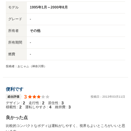
モデル
1995年1月～2000年8月
グレード
-
所有者
その他
所有期間
-
燃費
-
投稿者：おじゃふ（神奈川県）
便利です
3
総合評価
投稿日：
2013
年
03
月
11
日
2
2
3
デザイン :
走行性 :
居住性 :
2
4
3
積載性 :
運転しやすさ :
維持費 :
良かった点
比較的コンパクトなボディは運転がしやすく、視界もよいところがいいと思