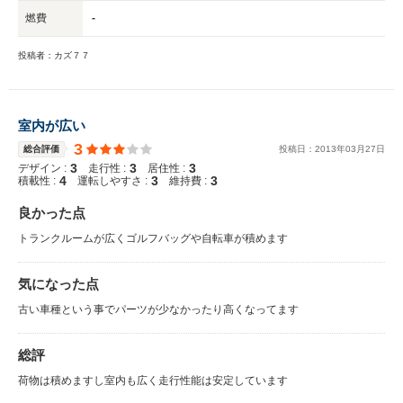
燃費
-
投稿者：カズ７７
室内が広い
3
総合評価
投稿日：
2013
年
03
月
27
日
3
3
3
デザイン :
走行性 :
居住性 :
4
3
3
積載性 :
運転しやすさ :
維持費 :
良かった点
トランクルームが広くゴルフバッグや自転車が積めます
気になった点
古い車種という事でパーツが少なかったり高くなってます
総評
荷物は積めますし室内も広く走行性能は安定しています