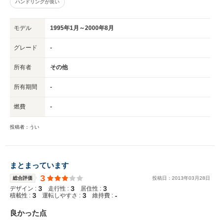
ハンドリングが良い
モデル
1995年1月～2000年8月
グレード
-
所有者
その他
所有期間
-
燃費
-
投稿者：うい
まとまっています
3
総合評価
投稿日：
2013
年
03
月
28
日
3
3
3
デザイン :
走行性 :
居住性 :
3
3
-
積載性 :
運転しやすさ :
維持費 :
良かった点