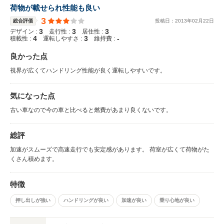
荷物が載せられ性能も良い
3
総合評価
投稿日：
2013
年
02
月
22
日
3
3
3
デザイン :
走行性 :
居住性 :
4
3
-
積載性 :
運転しやすさ :
維持費 :
良かった点
視界が広くてハンドリング性能が良く運転しやすいです。
気になった点
古い車なので今の車と比べると燃費があまり良くないです。
総評
加速がスムーズで高速走行でも安定感があります。 荷室が広くて荷物がた
くさん積めます。
特徴
押し出しが強い
ハンドリングが良い
加速が良い
乗り心地が良い