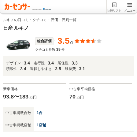
比較リスト
メニュー
ルキノの口コミ・クチコミ・評価・評判一覧
日産 ルキノ
3.5
総合評価
点
39
クチコミ件数
件
3.4
3.4
3.3
デザイン :
走行性 :
居住性 :
3.4
3.5
3.1
積載性 :
運転しやすさ :
維持費 :
新車価格
中古車平均価格
93.8〜183
70
万円
万円
中古車掲載台数
1台
中古車掲載店舗
1店舗