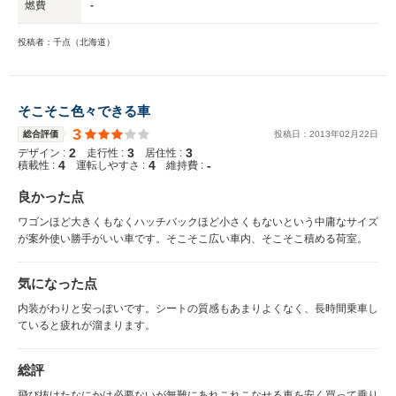
燃費
-
投稿者：千点（北海道）
そこそこ色々できる車
3
総合評価
投稿日：
2013
年
02
月
22
日
2
3
3
デザイン :
走行性 :
居住性 :
4
4
-
積載性 :
運転しやすさ :
維持費 :
良かった点
ワゴンほど大きくもなくハッチバックほど小さくもないという中庸なサイズ
が案外使い勝手がいい車です。そこそこ広い車内、そこそこ積める荷室。
気になった点
内装がわりと安っぽいです。シートの質感もあまりよくなく、長時間乗車し
ていると疲れが溜まります。
総評
飛び抜けたなにかは必要ないが無難にあれこれこなせる車を安く買って乗り