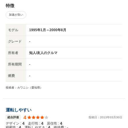
特徴
加速が良い
モデル
1995年1月～2000年8月
グレード
-
所有者
知人/友人のクルマ
所有期間
-
燃費
-
投稿者：カワニシ（愛知県）
運転しやすい
4
総合評価
投稿日：
2013
年
03
月
30
日
4
4
4
デザイン :
走行性 :
居住性 :
4
4
-
積載性 :
運転しやすさ :
維持費 :