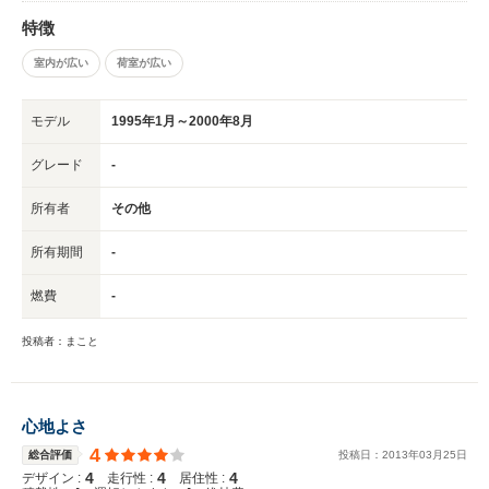
特徴
室内が広い
荷室が広い
モデル
1995年1月～2000年8月
グレード
-
所有者
その他
所有期間
-
燃費
-
投稿者：まこと
心地よさ
4
総合評価
投稿日：
2013
年
03
月
25
日
4
4
4
デザイン :
走行性 :
居住性 :