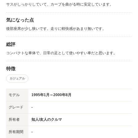
サスがしっかりしていて、カーブを曲がる時に安定しています。
気になった点
後部座席が少し狭いです。走りに軽快感があまり無いです。
総評
コンパクトな車体で、日常の足として使いやすい車だと思います。
特徴
カジュアル
モデル
1995年1月～2000年8月
グレード
-
所有者
知人/友人のクルマ
所有期間
-