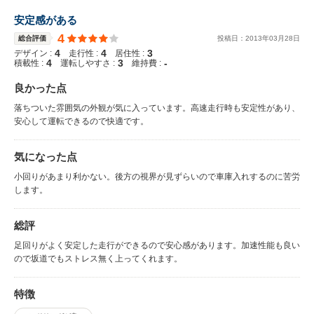
安定感がある
4
総合評価
投稿日：
2013
年
03
月
28
日
4
4
3
デザイン :
走行性 :
居住性 :
4
3
-
積載性 :
運転しやすさ :
維持費 :
良かった点
落ちついた雰囲気の外観が気に入っています。高速走行時も安定性があり、
安心して運転できるので快適です。
気になった点
小回りがあまり利かない。後方の視界が見ずらいので車庫入れするのに苦労
します。
総評
足回りがよく安定した走行ができるので安心感があります。加速性能も良い
ので坂道でもストレス無く上ってくれます。
特徴