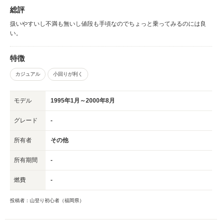
総評
扱いやすいし不満も無いし値段も手頃なのでちょっと乗ってみるのには良
い。
特徴
カジュアル
小回りが利く
モデル
1995年1月～2000年8月
グレード
-
所有者
その他
所有期間
-
燃費
-
投稿者：山登り初心者（福岡県）