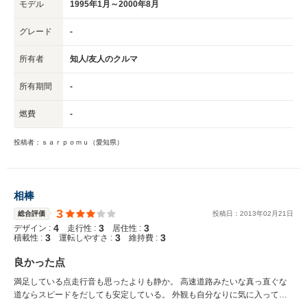
モデル
1995年1月～2000年8月
グレード
-
所有者
知人/友人のクルマ
所有期間
-
燃費
-
投稿者：ｓａｒｐｏｍｕ（愛知県）
相棒
3
総合評価
投稿日：
2013
年
02
月
21
日
4
3
3
デザイン :
走行性 :
居住性 :
3
3
3
積載性 :
運転しやすさ :
維持費 :
良かった点
満足している点走行音も思ったよりも静か。 高速道路みたいな真っ直ぐな
道ならスピードをだしても安定している。 外観も自分なりに気に入ってい