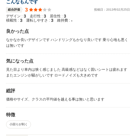
こんなもんです
3
総合評価
投稿日：
2013
年
02
月
25
日
3
3
3
デザイン :
走行性 :
居住性 :
3
3
-
積載性 :
運転しやすさ :
維持費 :
良かった点
なかなか良いデザインです ハンドリングもかなり良いです 乗り心地も悪く
は無いです
気になった点
見た目より車内は狭く感じました 高級感などはなく固いシートは疲れます
またエンジンが騒がしいです ロードノイズも大きめです
総評
価格やサイズ、クラスの平均値を越える事は無いと思います
特徴
小回りが利く