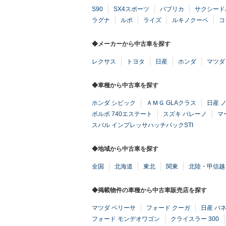
S90
SX4スポーツ
パブリカ
サクシード
ラグナ
ルポ
ライズ
ルキノクーペ
コ
◆メーカーから中古車を探す
レクサス
トヨタ
日産
ホンダ
マツダ
◆車種から中古車を探す
ホンダ シビック
ＡＭＧ GLAクラス
日産 
ボルボ 740エステート
スズキ バレーノ
マ
スバル インプレッサハッチバックSTI
◆地域から中古車を探す
全国
北海道
東北
関東
北陸・甲信越
◆掲載物件の車種から中古車販売店を探す
マツダ ベリーサ
フォード クーガ
日産 バ
フォード モンデオワゴン
クライスラー 300