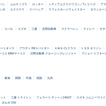
バン
ムルティプラ
ロッキー
ミディアムクラスワゴン／Tシリーズ
ア
ンボ
エクステラ
スペーシア
ラフェスタハイウェイスター
タウンエー
スバル
スズキ
三菱
光岡自動車
マクラーレン
ライレー
サタ
ノートオーラ
アウディ R8スパイダー
ＡＭＧ CLクラス
トヨタ オリジン
ーコス MINIマーコス
日野自動車 クルージングレンジャー
プジョー リフター
東海
関西
中国
四国
九州
ネット
三菱 トライトン
フェラーリ ディーノ246GT
スズキ ジムニーワイド
ボルボ V50