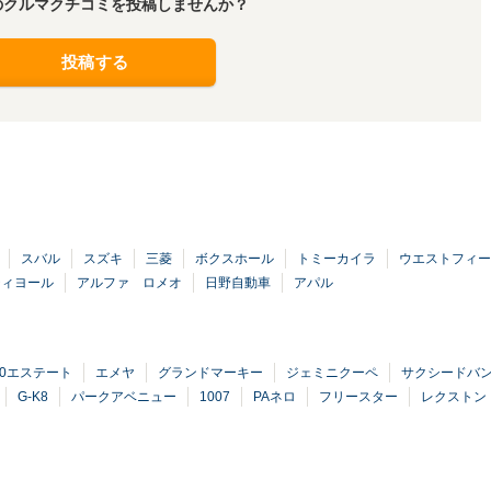
のクルマクチコミを投稿しませんか？
投稿する
スバル
スズキ
三菱
ボクスホール
トミーカイラ
ウエストフィー
ティヨール
アルファ ロメオ
日野自動車
アパル
40エステート
エメヤ
グランドマーキー
ジェミニクーペ
サクシードバ
G-K8
パークアベニュー
1007
PAネロ
フリースター
レクストン