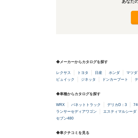
あなた
◆メーカーからカタログを探す
レクサス
トヨタ
日産
ホンダ
マツダ
ビュイック
ジネッタ
ドンカーブート
◆車種からカタログを探す
WRX
バネットトラック
デリカD：3
7
ランサーセディアワゴン
エスティマルシーダ
セブン480
◆車クチコミを見る