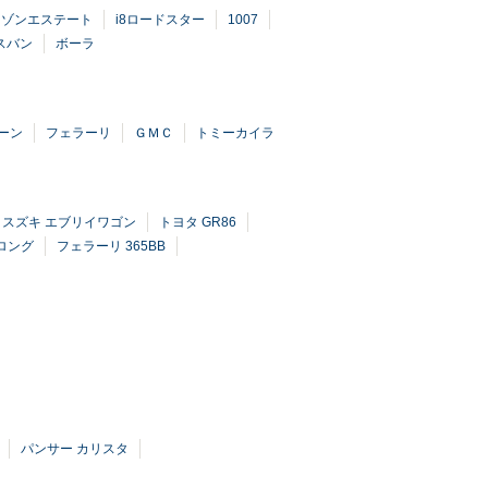
マゾンエステート
i8ロードスター
1007
スバン
ボーラ
ーン
フェラーリ
ＧＭＣ
トミーカイラ
スズキ エブリイワゴン
トヨタ GR86
ロング
フェラーリ 365BB
パンサー カリスタ