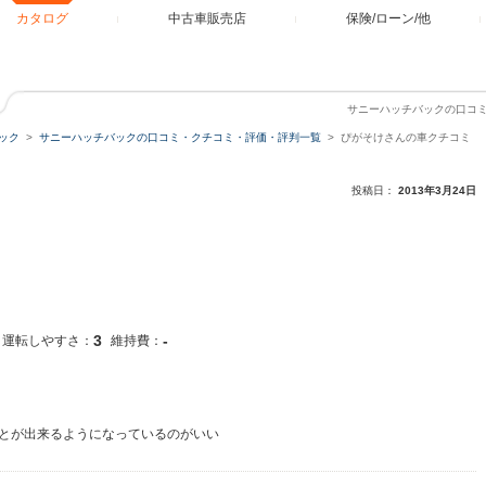
カタログ
中古車販売店
保険/ローン/他
サニーハッチバックの口コ
ック
サニーハッチバックの口コミ・クチコミ・評価・評判一覧
ぴがそけさんの車クチコミ
投稿日：
2013年3月24日
3
-
運転しやすさ：
維持費：
とが出来るようになっているのがいい