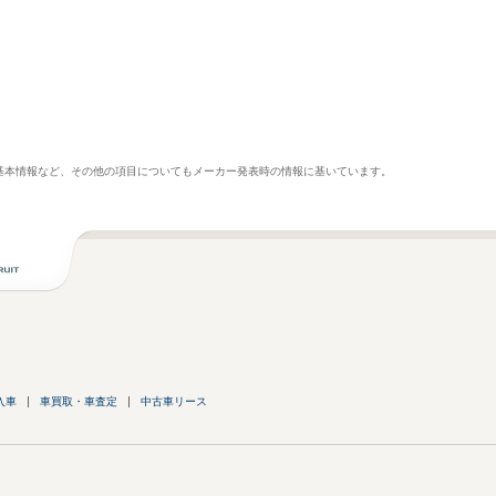
基本情報など、その他の項目についてもメーカー発表時の情報に基いています。
入車
車買取・車査定
中古車リース