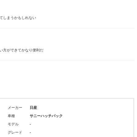
てしまうかもしれない
い方ができてかなり便利だ
メーカー
日産
車種
サニーハッチバック
モデル
-
グレード
-