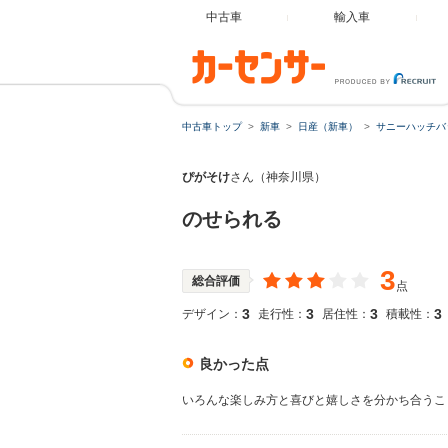
中古車
輸入車
中古車トップ
新車
日産（新車）
サニーハッチバ
ぴがそけ
さん（神奈川県）
のせられる
3
総合評価
点
3
3
3
3
デザイン：
走行性：
居住性：
積載性：
良かった点
いろんな楽しみ方と喜びと嬉しさを分かち合うこ