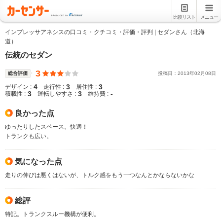
比較リスト
メニュー
インプレッサアネシスの口コミ・クチコミ・評価・評判 | セダンさん（北海
道）
伝統のセダン
3
総合評価
投稿日：
2013
年
02
月
08
日
4
3
3
デザイン :
走行性 :
居住性 :
3
3
-
積載性 :
運転しやすさ :
維持費 :
良かった点
ゆったりしたスペース。快適！
トランクも広い。
気になった点
走りの伸びは悪くはないが、トルク感をもう一つなんとかならないかな
総評
特記。トランクスルー機構が便利。