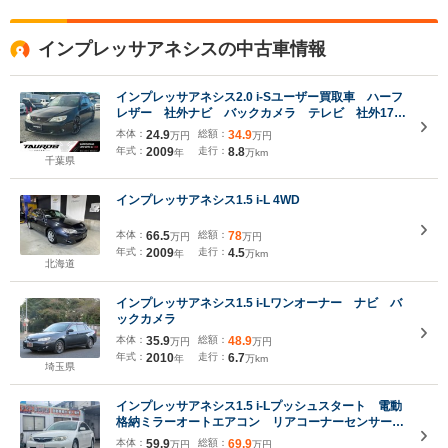
インプレッサアネシスの中古車情報
インプレッサアネシス2.0 i-Sユーザー買取車 ハーフ
レザー 社外ナビ バックカメラ テレビ 社外17イ
ンチアルミホイール キーレス オートエアコン パ
本体：
24.9
総額：
34.9
万円
万円
ワーステアリング
年式：
2009
走行：
8.8
年
万km
千葉県
インプレッサアネシス1.5 i-L 4WD
本体：
66.5
総額：
78
万円
万円
年式：
2009
走行：
4.5
年
万km
北海道
インプレッサアネシス1.5 i-Lワンオーナー ナビ バ
ックカメラ
本体：
35.9
総額：
48.9
万円
万円
年式：
2010
走行：
6.7
年
万km
埼玉県
インプレッサアネシス1.5 i-Lプッシュスタート 電動
格納ミラーオートエアコン リアコーナーセンサー
純ナビ 地デジ ハーフレザーシート オートポー
本体：
59.9
総額：
69.9
万円
万円