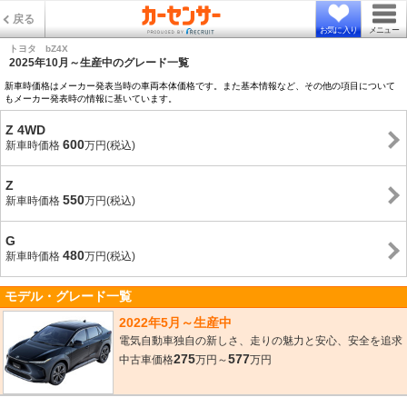
戻る
お気に入り
メニュー
トヨタ bZ4X
2025年10月～生産中のグレード一覧
新車時価格はメーカー発表当時の車両本体価格です。また基本情報など、その他の項目について
もメーカー発表時の情報に基いています。
Z 4WD
600
新車時価格
万円(税込)
Z
550
新車時価格
万円(税込)
G
480
新車時価格
万円(税込)
モデル・グレード一覧
2022年5月～生産中
電気自動車独自の新しさ、走りの魅力と安心、安全を追求
275
577
中古車価格
万円～
万円