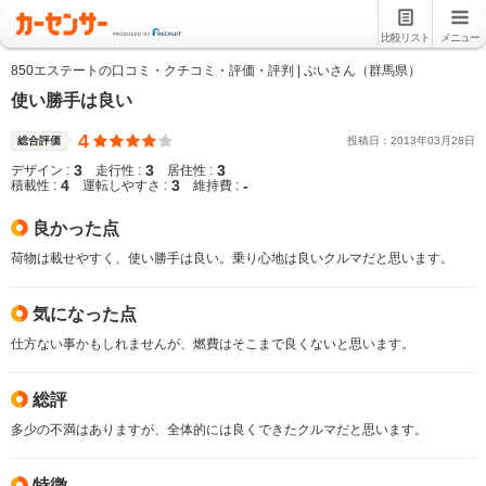
比較リスト
メニュー
850エステートの口コミ・クチコミ・評価・評判 | ぶいさん（群馬県）
使い勝手は良い
4
総合評価
投稿日：
2013
年
03
月
28
日
3
3
3
デザイン :
走行性 :
居住性 :
4
3
-
積載性 :
運転しやすさ :
維持費 :
良かった点
荷物は載せやすく、使い勝手は良い。乗り心地は良いクルマだと思います。
気になった点
仕方ない事かもしれませんが、燃費はそこまで良くないと思います。
総評
多少の不満はありますが、全体的には良くできたクルマだと思います。
特徴