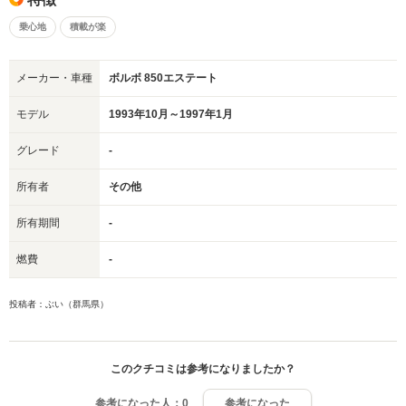
乗心地
積載が楽
メーカー・車種
ボルボ 850エステート
モデル
1993年10月～1997年1月
グレード
-
所有者
その他
所有期間
-
燃費
-
投稿者：ぶい（群馬県）
このクチコミは参考になりましたか？
参考になった人：
0
参考になった