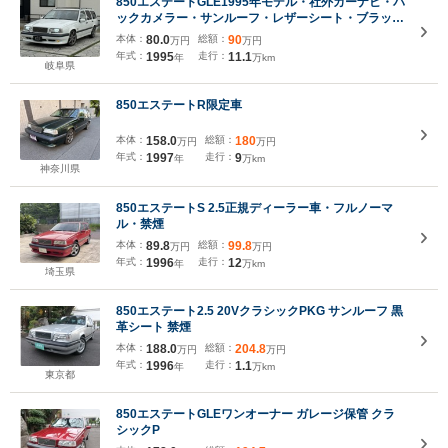
850エステートGLE1995年モデル・社外カーナビ・バ
ックカメラー・サンルーフ・レザーシート・ブラック
系インテリア・純正アルミホイール・ルーフレール・
本体：
80.0
総額：
90
万円
万円
パワーシート
年式：
1995
走行：
11.1
年
万km
岐阜県
850エステートR限定車
本体：
158.0
総額：
180
万円
万円
年式：
1997
走行：
9
年
万km
神奈川県
850エステートS 2.5正規ディーラー車・フルノーマ
ル・禁煙
本体：
89.8
総額：
99.8
万円
万円
年式：
1996
走行：
12
年
万km
埼玉県
850エステート2.5 20VクラシックPKG サンルーフ 黒
革シート 禁煙
本体：
188.0
総額：
204.8
万円
万円
年式：
1996
走行：
1.1
年
万km
東京都
850エステートGLEワンオーナー ガレージ保管 クラ
シックP